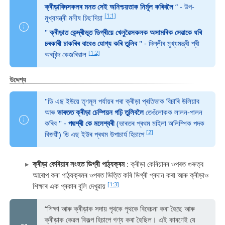
ক্ৰীড়াবিদসকলৰ মনত সেই অনিশ্চয়তাক নিৰ্মূল কৰিবলৈ
” - উপ-
[1:1]
মুখ্যমন্ত্ৰী মনীষ চিছ’দিয়া
"
ক্ৰীড়াত কেন্দ্ৰীভূত ডিগ্ৰীয়ে খেলুৱৈসকলক অসামৰিক সেৱাকে ধৰি
চৰকাৰী চাকৰিৰ বাবেও যোগ্য কৰি তুলিব
" - দিল্লীৰ মুখ্যমন্ত্ৰী শ্ৰী
[1:2]
অৰবিন্দ কেজৰিৱাল
উদ্দেশ্য
"ডি এছ ইউয়ে তৃণমূল পৰ্যায়ৰ পৰা ক্ৰীড়া প্ৰতিভাক বিচাৰি উলিয়াব
আৰু
ভাৰতত ক্ৰীড়া চেম্পিয়ন গঢ়ি তুলিবলৈ
তেওঁলোকক লালন-পালন
কৰিব " -
পদ্মশ্ৰী কে মলেশ্বৰী
(ভাৰতৰ প্ৰথম মহিলা অলিম্পিক পদক
[2]
বিজয়ী) ডি এছ ইউৰ প্ৰথম উপাচাৰ্য হিচাপে
ক্ৰীড়া কেৰিয়াৰ সংহত ডিগ্ৰী পাঠ্যক্ৰম
: ক্ৰীড়া কেৰিয়াৰৰ ওপৰত গুৰুত্ব
আৰোপ কৰা পাঠ্যক্ৰমৰ ওপৰত ভিত্তি কৰি ডিগ্ৰী প্ৰদান কৰা আৰু ক্ৰীড়াও
[1:3]
শিক্ষাৰ এক প্ৰকাৰ বুলি দেখুৱায়
“শিক্ষা আৰু ক্ৰীড়াক সদায় পৃথকে পৃথকে বিবেচনা কৰা হৈছে আৰু
ক্ৰীড়াক কেৱল বিকল্প হিচাপে গণ্য কৰা হৈছিল। এই কাৰণেই যে