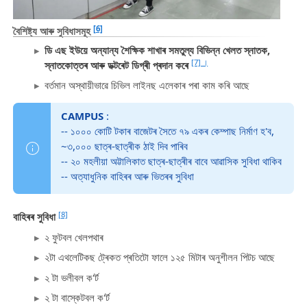
[6]
বৈশিষ্ট্য আৰু সুবিধাসমূহ
ডি এছ ইউয়ে অন্যান্য শৈক্ষিক শাখাৰ সমতুল্য বিভিন্ন খেলত স্নাতক,
[7] ।
স্নাতকোত্তৰ আৰু ডক্টৰেট ডিগ্ৰী প্ৰদান কৰে
বৰ্তমান অস্থায়ীভাৱে চিভিল লাইনছ এলেকাৰ পৰা কাম কৰি আছে
CAMPUS
:
-- ১০০০ কোটি টকাৰ বাজেটৰ সৈতে ৭৯ একৰ কেম্পাছ নিৰ্মাণ হ'ব,
~৩,০০০ ছাত্ৰ-ছাত্ৰীক ঠাই দিব পাৰিব
-- ২০ মহলীয়া অট্টালিকাত ছাত্ৰ-ছাত্ৰীৰ বাবে আৱাসিক সুবিধা থাকিব
-- অত্যাধুনিক বাহিৰৰ আৰু ভিতৰৰ সুবিধা
[8]
বাহিৰৰ সুবিধা
২ ফুটবল খেলপথাৰ
২টা এথলেটিকছ ট্ৰেকত প্ৰতিটো ফালে ১২৫ মিটাৰ অনুশীলন পিটচ আছে
২ টা ভলীবল ক'ৰ্ট
২ টা বাস্কেটবল ক'ৰ্ট