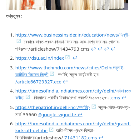
তথ্যসূত্ৰ
:
https://www.businessinsider.in/education/news/দিল্লী-
চৰকাৰে-ভাৰত-প্ৰথম-ক্ৰিড়া-বিদ্যালয়-আৰু-বিশ্ববিদ্যালয়-খোলাৰ-
পৰিকল্পনা/articleshow/71434793.cms
↩︎
↩︎
↩︎
↩︎
https://dsu.ac.in/index
↩︎
https://www.thehindu.com/news/cities/Delhi/জুলাই-
আটিছিৰ ভিতৰত দিল্লী
-স্প’ৰ্টছ-স্কুল-কাৰ্য্যকৰী হ’ব
/article66729327.ece ↩︎
https://timesofindia.indiatimes.com/city/delhi/সৰ্বভাৰতত
ক্ৰীড়া
-বিদ্যালয়-প্ৰাৰ্থীৰ চিকাৰ/লেখা প্ৰদৰ্শন/৯১৯৭১২৭৭
.cms ↩︎
https://thepatriot.in/delli-ncr/স্প’ৰ্টছ-
স্কুল-গেটছ-অফ-দ্য-
মাৰ্ক-35660
#google_vignette ↩︎
https://timesofindia.indiatimes.com/city/delhi/grand-
kick-off-delhhi-
অতি-শীঘ্ৰে-প্ৰথম-ক্ৰিড়া-
বিশ্ববিদ্যালয়/articleshow/
71431182.cms ↩︎