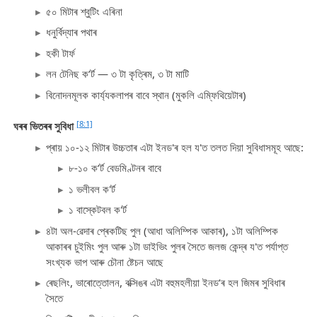
৫০ মিটাৰ শ্বুটিং এৰিনা
ধনুৰ্বিদ্যাৰ পথাৰ
হকী টাৰ্ফ
লন টেনিছ ক’ৰ্ট — ৩ টা কৃত্ৰিম, ৩ টা মাটি
বিনোদনমূলক কাৰ্য্যকলাপৰ বাবে স্থান (মুকলি এম্ফিথিয়েটাৰ)
[8:1]
ঘৰৰ ভিতৰৰ সুবিধা
প্ৰায় ১০-১২ মিটাৰ উচ্চতাৰ এটা ইনড'ৰ হল য'ত তলত দিয়া সুবিধাসমূহ আছে:
৮-১০ ক’ৰ্ট বেডমিণ্টনৰ বাবে
১ ভলীবল ক'ৰ্ট
১ বাস্কেটবল ক'ৰ্ট
৪টা অল-ৱেদাৰ প্ৰেকটিছ পুল (আধা অলিম্পিক আকাৰ), ১টা অলিম্পিক
আকাৰৰ চুইমিং পুল আৰু ১টা ডাইভিং পুলৰ সৈতে জলজ কেন্দ্ৰ য'ত পৰ্যাপ্ত
সংখ্যক ভাপ আৰু চৌনা ষ্টেচন আছে
ৰেছলিং, ভাৰোত্তোলন, বক্সিঙৰ এটা বহুমহলীয়া ইনড’ৰ হল জিমৰ সুবিধাৰ
সৈতে