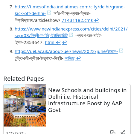
https://timesofindia.indiatimes.com/city/delhi/grand-
kick-off-delhhi-
অতি-শীঘ্ৰে-প্ৰথম-ক্ৰিড়া-
বিশ্ববিদ্যালয়/articleshow/
71431182.cms ↩︎
https://www.newindianexpress.com/cities/delhi/2021/
sep/03/দিল্লী-স্প’ৰ্টছ-ইউনিভাৰ্চিটি
-প্ৰকল্প-অন-ৰাইট-
ট্ৰেক-2353647.
html ↩︎
↩︎
https://uel.ac.uk/about-uel/news/2022/june/উৱেলে-
চুক্তি-চহী-ক্ৰীড়া-উৎকৃষ্টতা-দিল্লী-
আনিছে ↩︎
Related Pages
New Schools and buildings in
Delhi i.e. Historical
infrastructure Boost by AAP
Govt
3/22/2025