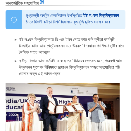
[9]
আন্তৰ্জাতিক সহযোগিতা
মুখ্যমন্ত্ৰী অৰবিন্দ কেজৰিৱালৰ উপস্থিতিত
ইষ্ট লণ্ডন বিশ্ববিদ্যালয়ৰ
সৈতে দিল্লী ক্ৰীড়া বিশ্ববিদ্যালয়ে বুজাবুজি চুক্তি স্বাক্ষৰ কৰে
ইষ্ট লণ্ডন বিশ্ববিদ্যালয়ে ডি এছ ইউৰ সৈতে কাম কৰি ক্ৰীড়া কাৰ্যসূচী
ডিজাইন কৰিব আৰু খেলুৱৈসকলৰ বাবে উন্নত বিশ্বমানৰ প্ৰশিক্ষণ সৃষ্টিৰ বাবে
শৈক্ষিক সহায় আগবঢ়াব
ক্ৰীড়া বিজ্ঞান আৰু কৰ্মচাৰী আৰু ছাত্ৰ বিনিময়ৰ ক্ষেত্ৰত জ্ঞান, গৱেষণা আৰু
উদ্ভাৱনৰ সুযোগৰ বিনিময়ত দুয়োখন বিশ্ববিদ্যালয়ৰ মাজত সহযোগিতা গঢ়ি
তোলাৰ লক্ষ্য এই স্মাৰকপত্ৰৰ