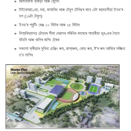
জিমনাষ্টিক ক্ৰীড়া আৰু ফেন্সিং
টাইকোৱাণ্ডো, দবা, কাবাড্ডি আৰু টেবুল টেনিছৰ বাবে এটা বহুমহলীয়া ইনড'ৰ
হল (১৬টা টেবুল)
ইনড'ৰ শ্বুটিং ৰেঞ্জ ১০ মিটাৰ আৰু ২৫ মিটাৰ
বিশ্ববিদ্যালয় চৌহদৰ সীমা দেৱালৰ পৰিধিৰ কাষেৰে পাহাৰীয়া ভূখণ্ডৰ সৈতে
ঘাঁহনি আৰু বালিৰ জগিং ট্ৰেক
সকলো ক্ৰীড়াৰ সুবিধা চেঞ্জিং ৰুম, ৱাশ্বৰুম, কোচ ৰুম, ষ্ট’ৰ ৰুম আদিৰে সজ্জিত
হ’ব লাগিব