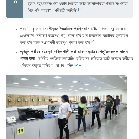
ইমান বৃহৎ জনসংখ্যা থকাৰ পিছতো আমি অলিম্পিকত পদকৰ সংখ্যাত
[3] ।
পিছ পৰি আছো” - শ্ৰীমতী আতিছি
প্ৰদৰ্শন বৃদ্ধিৰ বাবে
উন্নত বৈজ্ঞানিক প্ৰক্ৰিয়া
: ক্ৰীড়া বিজ্ঞান কেন্দ্ৰ আৰু
এথলেটিক নিৰীক্ষণ ব্যৱস্থা গঢ়ি তোলা হ'ব য'ত নিৰন্তৰ বৈজ্ঞানিক মূল্যায়ন
[4] ।
কৰা হ'ব আৰু সংশোধনী ব্যৱস্থা গ্ৰহণ কৰা হ'ব
তৃণমূল পৰ্যায়ৰ ব্যৱস্থা শক্তিশালী কৰা আৰু সম্ভাৱ্য খেলুৱৈসকলক লালন-
পালন কৰা
: ৰাষ্ট্ৰীয় প্ৰতিভা স্কাউটিং অভিযানৰ জৰিয়তে আমি ভাৰতৰ ক্ৰীড়াৰ
[5] ।
পৰিৱেশ তন্ত্ৰত অৰিহণা যোগাব পাৰিম