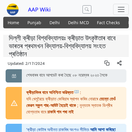
AAP Wiki
Home
Punjab
Delhi
Delhi MCD
Fact Checks
N
দিল্লী ক্ৰীড়া বিশ্ববিদ্যালয়ঃ ক্ৰীড়াত উৎকৃষ্টতাৰ বাবে
ভাৰতৰ প্ৰথমখন বিদ্যালয়-বিশ্ববিদ্যালয় সংহত
প্ৰতিষ্ঠান
Updated:
2/17/2024
শেষবাৰৰ বাবে আপডেট কৰা হৈছে ০৮ নৱেম্বৰ ২০২৩ লৈকে
[1]
ক্ৰীড়াবিদৰ বাবে অনিশ্চিত ভৱিষ্যত
:
যদি খেলুৱৈয়ে ক্ৰীড়াত কেৰিয়াৰ স্থাপন কৰিব নোৱাৰে
তেন্তে তেওঁ
কেৱল স্কুল পাছ-আউট হৈয়েই থাকে
; নূন্যতম স্নাতক ডিগ্ৰীৰ
যোগ্যতাৰ বাবে
চাকৰি পাব পৰা নাই
‘ক্রীড়া কোটাৰ অধীনত চাকৰিৰ অংশও সীমিত৷
আমি আশা কৰিছো