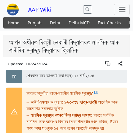
AAP Wiki
Home
Punjab
Delhi
Delhi MCD
Fact Checks
N
আপৰ অধীনত দিল্লী চৰকাৰী বিদ্যালয়ত মানসিক আৰু
শাৰীৰিক স্বাস্থ্য বিদ্যালয় ক্লিনিক
Updated:
10/24/2024
শেষবাৰৰ বাবে আপডেট কৰা হৈছে: ২১ মাৰ্চ ২০২৪
[1]
ভাৰতত স্কুলীয়া ছাত্ৰ-ছাত্ৰীৰ মানসিক স্বাস্থ্য?
-- আইচিএমআৰ অধ্যয়ন:
১২-১৩% ছাত্ৰ-ছাত্ৰী
আৱেগিক আৰু
আচৰণগত সমস্যাত ভুগিছে
--
মানসিক স্বাস্থ্যৰ ওপৰত বিশ্ব স্বাস্থ্য সংস্থা:
ভাৰতে সৰ্বাধিক
মানসিক আৰু আচৰণৰ বিকাৰৰ সৈতে শীৰ্ষস্থান দখল কৰিছে; ইয়াৰে
প্ৰায় আধা সংখ্যক ১৫ বছৰ বয়সৰ আগতেই আৰম্ভ হয়