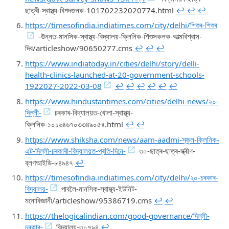
ছাত্ৰী-স্বাস্থ্য-বিপদজনক-101702232020774.html
↩︎
↩︎
↩︎
https://timesofindia.indiatimes.com/city/delhi/শিশুৰ-শিশুৰ
-উন্নত-মানসিক-স্বাস্থ্য-বিদ্যালয়-ক্লিনিক-শিশুসকলক-আত্মবিশ্বাস-
দিব/articleshow/90650277.cms
↩︎
↩︎
↩︎
https://www.indiatoday.in/cities/delhi/story/delli-
health-clinics-launched-at-20-government-schools-
1922027-2022-03-08
↩︎
↩︎
↩︎
↩︎
↩︎
↩︎
https://www.hindustantimes.com/cities/delhi-news/২০-
দিল্লী-
চৰকাৰ-বিদ্যালয়ত-খোলা-স্বাস্থ্য-
ক্লিনিক-১০১৬৪৬৭০৩৩৪৯০৫৪.html
↩︎
↩︎
https://www.shiksha.com/news/aam-aadmi-স্কুল-ক্লিনিক-
এট-দিল্লী-চৰকাৰী-বিদ্যালয়ত-প্ৰতি-দিনে-
৩০-ছাত্ৰ-ছাত্ৰ-স্ক্ৰীণ-
ব্লগআইডি-৮৪৯৪৭
↩︎
https://timesofindia.indiatimes.com/city/delhi/২০-চৰকাৰ-
বিদ্যালয়-
পাবলৈ-মানসিক-স্বাস্থ্য-ইউনিট-
মনোবিজ্ঞানী/articleshow/95386719.cms
↩︎
↩︎
https://thelogicalindian.com/good-governance/দিল্লী-
চৰকাৰ-
বিদ্যালয়-৩০৭৯৪
↩︎