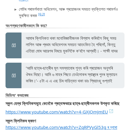
গোটৰ পৰামৰ্শদাতা অধিবেশন, আৰু প্ৰয়োজনৰ সময়ত ব্যক্তিগত পৰামৰ্শও
[6:2]
সুৰক্ষিত কৰক
অংশগ্ৰহণকাৰীসকলে কি কয়?
আমাৰ ক্লিনিকত থকা মনোবিজ্ঞানীজনক বিশ্বাস কৰিবলৈ কিছু সময়
লাগিল আৰু প্ৰথম অধিবেশনৰ সময়ত আতংকিত হৈ পৰিলোঁ, কিন্তু
এতিয়া মোৰ আৱেগৰ বিষয়ে মুকলিকৈ ক’বলৈ আগ্ৰহী। - সাক্ষী যাদৱ
‘আমি ছাত্ৰ-ছাত্ৰীৰ মূল সমস্যাবোৰ শূন্য কৰি প্ৰয়োজন অনুসৰি
ঔষধ দিছো। আমি ৬ মাহৰ পিছত তেওঁলোকৰ স্বাস্থ্যৰ পুনৰ মূল্যায়ন
কৰিম।’- ৫টা এ এ এছ চিৰ দায়িত্বত থকা ডাঃ প্ৰিয়াংছু গুপ্তাই
ভিডিঅ' কভাৰেজ
স্কুল হেল্থ ক্লিনিকসমূহে কেনেকৈ প্ৰত্যক্ষভাৱে ছাত্ৰ-ছাত্ৰীসকলক উপকৃত কৰিছে
https://www.youtube.com/watch?v=4-GXJQmJmEU
স্কুল ক্লিনিকৰ ভ্ৰমণ
https://www.youtube.com/watch?v=ZqRPVyGl53g ৰ দ্বাৰা