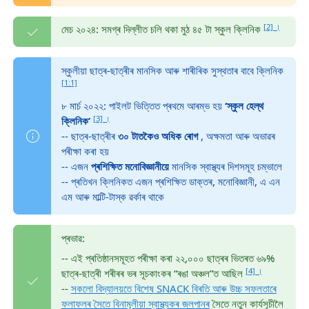
[2] ।
মেচ ২০২৪: সমগ্ৰ দিল্লীত চলি থকা মুঠ ৪৫ টা স্কুল ক্লিনিক
স্কুলীয়া ছাত্ৰ-ছাত্ৰীৰ মানসিক আৰু শাৰীৰিক সুস্থতাৰ বাবে ক্লিনিক
[1:1]
৮ মাৰ্চ ২০২২: পাইলট ভিত্তিত প্ৰথমে আৰম্ভ হয়
‘স্কুল হেল্থ
[3] ।
ক্লিনিক’
-- ছাত্ৰ-ছাত্ৰীৰ
৩০ টাতকৈও অধিক ৰোগ
, অক্ষমতা আৰু অভাৱৰ
পৰীক্ষা কৰা হয়
-- এজন
প্ৰশিক্ষিত মনোবিজ্ঞানীয়ে
মানসিক স্বাস্থ্যৰ দিশসমূহ চম্ভালে
-- প্ৰতিখন ক্লিনিকত এজন প্ৰশিক্ষিত ডাক্তৰ, মনোবিজ্ঞানী, এ এন
এম আৰু মাল্টি-টাস্ক ৱৰ্কাৰ থাকে
প্ৰভাৱ:
-- এই প্ৰতিষ্ঠানসমূহত পৰীক্ষা কৰা ২২,০০০ ছাত্ৰৰ ভিতৰত ৬৯%
[4] ।
ছাত্ৰ-ছাত্ৰী শৰীৰৰ ভৰ সূচকাংকৰ “ৰঙা অঞ্চল”ত আছিল
--
সকলো বিদ্যালয়তে বিশেষ SNACK বিৰতি আৰু উচ্চ সফলতাৰে
ফলাফলৰ সৈতে বিনামূলীয়া স্বাস্থ্যকৰ জলপানৰ
সৈতে নতুন কাৰ্যসূচীলৈ