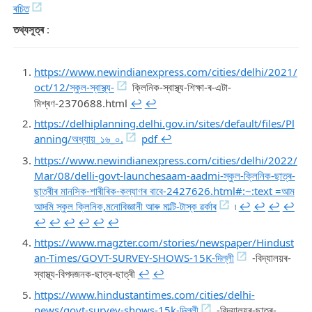
ৰচিত
তথ্যসূত্ৰ
:
https://www.newindianexpress.com/cities/delhi/2021/
oct/12/স্কুল-স্বাস্থ্য-
ক্লিনিক-স্বাস্থ্য-শিক্ষা-ৰ-এটা-
মিশ্ৰণ-2370688.html
↩︎
↩︎
https://delhiplanning.delhi.gov.in/sites/default/files/Pl
anning/অধ্যায়_১৬_০.
pdf ↩︎
https://www.newindianexpress.com/cities/delhi/2022/
Mar/08/delli-govt-launchesaam-aadmi-স্কুল-ক্লিনিক-ছাত্ৰ-
ছাত্ৰীৰ মানসিক-শাৰীৰিক-কল্যাণৰ বাবে-2427626.html#:~:text =আম
আদমি স্কুল ক্লিনিক,মনোবিজ্ঞানী আৰু মাল্টি-টাস্ক ৱৰ্কাৰ
৷
↩︎
↩︎
↩︎
↩︎
↩︎
↩︎
↩︎
↩︎
↩︎
↩︎
https://www.magzter.com/stories/newspaper/Hindust
an-Times/GOVT-SURVEY-SHOWS-15K-দিল্লী
-বিদ্যালয়ৰ-
স্বাস্থ্য-বিপদজনক-ছাত্ৰ-ছাত্ৰী
↩︎
↩︎
https://www.hindustantimes.com/cities/delhi-
news/govt-survey-shows-15k-দিল্লী
-বিদ্যালয়ৰ-ছাত্ৰ-