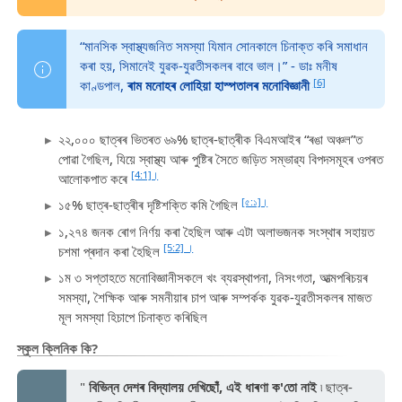
“মানসিক স্বাস্থ্যজনিত সমস্যা যিমান সোনকালে চিনাক্ত কৰি সমাধান
কৰা হয়, সিমানেই যুৱক-যুৱতীসকলৰ বাবে ভাল।” - ডাঃ মনীষ
[6]
কাণ্ডপাল,
ৰাম মনোহৰ লোহিয়া হাস্পতালৰ মনোবিজ্ঞানী
২২,০০০ ছাত্ৰৰ ভিতৰত ৬৯% ছাত্ৰ-ছাত্ৰীক বিএমআইৰ “ৰঙা অঞ্চল”ত
পোৱা গৈছিল, যিয়ে স্বাস্থ্য আৰু পুষ্টিৰ সৈতে জড়িত সম্ভাৱ্য বিপদসমূহৰ ওপৰত
[4:1]।
আলোকপাত কৰে
[৫:১]।
১৫% ছাত্ৰ-ছাত্ৰীৰ দৃষ্টিশক্তি কমি গৈছিল
১,২৭৪ জনক ৰোগ নিৰ্ণয় কৰা হৈছিল আৰু এটা অলাভজনক সংস্থাৰ সহায়ত
[5:2] ।
চশমা প্ৰদান কৰা হৈছিল
১ম ৩ সপ্তাহতে মনোবিজ্ঞানীসকলে খং ব্যৱস্থাপনা, নিসংগতা, আত্মপৰিচয়ৰ
সমস্যা, শৈক্ষিক আৰু সমনীয়াৰ চাপ আৰু সম্পৰ্কক যুৱক-যুৱতীসকলৰ মাজত
মূল সমস্যা হিচাপে চিনাক্ত কৰিছিল
স্কুল ক্লিনিক কি?
"
বিভিন্ন দেশৰ বিদ্যালয় দেখিছোঁ, এই ধাৰণা ক'তো নাই
৷ ছাত্ৰ-