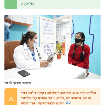
নেতৃত্ব দিয়া
পাইলট প্ৰকল্পৰ ফলাফল
গোটৰ মানসিক স্বাস্থ্যৰ অধিবেশনত দেখা গৈছে যে বহু ছাত্ৰ-ছাত্ৰীয়ে
মহামাৰীৰ পিছৰ মানসিক চাপ, গুণ্ডাগিৰি, কম আত্মসন্মান, হৰম'নৰ
[5] ।
পৰিৱৰ্তন আৰু পৰিচয়ৰ সমস্যাত ভুগিছিল