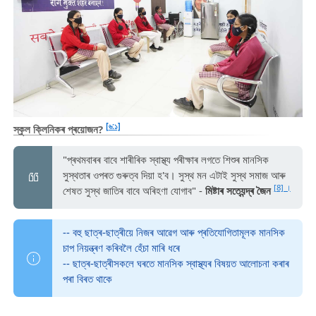
[৬:১]
স্কুল ক্লিনিকৰ প্ৰয়োজন?
"প্ৰথমবাৰৰ বাবে শাৰীৰিক স্বাস্থ্য পৰীক্ষাৰ লগতে শিশুৰ মানসিক
সুস্থতাৰ ওপৰত গুৰুত্ব দিয়া হ'ব। সুস্থ মন এটাই সুস্থ সমাজ আৰু
[8] ।
শেষত সুস্থ জাতিৰ বাবে অৰিহণা যোগাব" -
মিষ্টাৰ সত্যেন্দ্ৰ জৈন
-- বহু ছাত্ৰ-ছাত্ৰীয়ে নিজৰ আৱেগ আৰু প্ৰতিযোগিতামূলক মানসিক
চাপ নিয়ন্ত্ৰণ কৰিবলৈ হেঁচা মাৰি ধৰে
-- ছাত্ৰ-ছাত্ৰীসকলে ঘৰতে মানসিক স্বাস্থ্যৰ বিষয়ত আলোচনা কৰাৰ
পৰা বিৰত থাকে