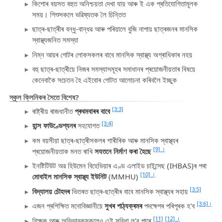
কিশোৰ বয়সত বহুত অনিশ্চয়তা দেখা যায় আৰু ই এক প্ৰতিযোগিতামূলক
সময়। শিশুসকলে ভৱিষ্যতক লৈ চিন্তিত
ছাত্ৰ-ছাত্ৰীৰ বন্ধু-বান্ধৱ আৰু পৰিয়ালে বুজি নাপায় ছাত্ৰজনৰ মানসিক
স্বাস্থ্যজনিত সমস্যা
নিম্ন আয়ৰ গোটৰ লোকসকলৰ বাবে মানসিক স্বাস্থ্য অগ্ৰাধিকাৰ নহয়
বহু ছাত্ৰ-ছাত্ৰীয়ে নিজৰ সমস্যাসমূহৰ সমাধানৰ প্ৰয়োজনীয়তাৰ বিষয়ে
কেনেবাকৈ সচেতন হৈ এইবোৰ গোটত আলোচনা কৰিবলৈ ইচ্ছুক
স্কুল ক্লিনিকৰ সৈতে বিশেষ?
[3:3]
ৰাষ্ট্ৰীয় ৰাজধানীত
প্ৰথমবাৰৰ বাবে
[3:4]
হান্স ফাউণ্ডেশ্যনৰ
সহযোগত
কম বয়সীয়া ছাত্ৰ-ছাত্ৰীসকলৰ শাৰীৰিক আৰু মানসিক স্বাস্থ্যৰ
[9] ।
প্ৰয়োজনীয়তাক মনত ৰাখি
সযতনে নিৰ্মাণ কৰা হৈছে
ইনষ্টিটিউট অৱ হিউমেন বিহেভিয়াৰ এণ্ড এলাইড চাইন্সেছ (IHBAS)ৰ পৰা
[10] ।
মোবাইল মানসিক স্বাস্থ্য ইউনিট
(MMHU)
[3:5]
বিদ্যালয় চৌহদৰ
ভিতৰত ছাত্ৰ-ছাত্ৰীৰ বাবে মানসিক স্বাস্থ্যৰ সহায়
[3:6]।
এজন প্ৰশিক্ষিত মনোবিজ্ঞানীয়ে
সুখৰ পাঠ্যক্ৰমৰ
পদক্ষেপৰ পৰিপূৰক হ'ব
[11]
[12] ।
শিক্ষক আৰু অভিভাৱকসকলেও এই সুবিধা ল'ব পাৰে