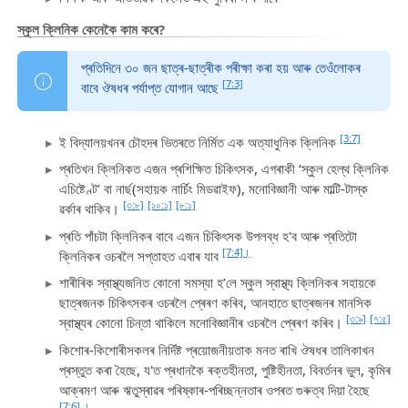
স্কুল ক্লিনিক কেনেকৈ কাম কৰে?
প্ৰতিদিনে ৩০ জন ছাত্ৰ-ছাত্ৰীক পৰীক্ষা কৰা হয় আৰু তেওঁলোকৰ
[7:3]
বাবে ঔষধৰ পৰ্যাপ্ত যোগান আছে
[3:7]
ই বিদ্যালয়খনৰ চৌহদৰ ভিতৰতে নিৰ্মিত এক অত্যাধুনিক ক্লিনিক
প্ৰতিখন ক্লিনিকত এজন প্ৰশিক্ষিত চিকিৎসক, এগৰাকী ‘স্কুল হেল্থ ক্লিনিক
এচিষ্টেণ্ট’ বা নাৰ্ছ(সহায়ক নাৰ্চিং মিডৱাইফ), মনোবিজ্ঞানী আৰু মাল্টি-টাস্ক
[৩:৮]
[১০:১]
[৮:১]
ৱৰ্কাৰ থাকিব।
প্ৰতি পাঁচটা ক্লিনিকৰ বাবে এজন চিকিৎসক উপলব্ধ হ'ব আৰু প্ৰতিটো
[7:4]।
ক্লিনিকৰ ওচৰলৈ সপ্তাহত এবাৰ যাব
শাৰীৰিক স্বাস্থ্যজনিত কোনো সমস্যা হ’লে স্কুল স্বাস্থ্য ক্লিনিকৰ সহায়কে
ছাত্ৰজনক চিকিৎসকৰ ওচৰলৈ প্ৰেৰণ কৰিব, আনহাতে ছাত্ৰজনৰ মানসিক
[৩:৯]
[৭:৫]
স্বাস্থ্যৰ কোনো চিন্তা থাকিলে মনোবিজ্ঞানীৰ ওচৰলৈ প্ৰেৰণ কৰিব।
কিশোৰ-কিশোৰীসকলৰ নিৰ্দিষ্ট প্ৰয়োজনীয়তাক মনত ৰাখি ঔষধৰ তালিকাখন
প্ৰস্তুত কৰা হৈছে, য'ত প্ৰধানকৈ ৰক্তহীনতা, পুষ্টিহীনতা, বিবৰ্তনৰ ভুল, কৃমিৰ
আক্ৰমণ আৰু ঋতুস্ৰাৱৰ পৰিষ্কাৰ-পৰিচ্ছন্নতাৰ ওপৰত গুৰুত্ব দিয়া হৈছে
[7:6] ।