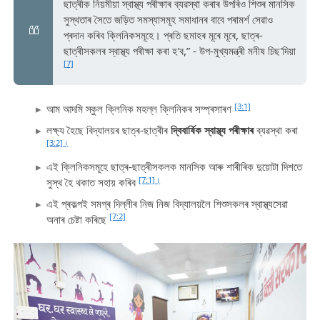
ছাত্ৰীক নিয়মীয়া স্বাস্থ্য পৰীক্ষাৰ ব্যৱস্থা কৰাৰ উপৰিও শিশুৰ মানসিক
সুস্থতাৰ সৈতে জড়িত সমস্যাসমূহ সমাধানৰ বাবে পৰামৰ্শ সেৱাও
প্ৰদান কৰিব ক্লিনিকসমূহে। প্ৰতি ছমাহৰ মূৰে মূৰে, ছাত্ৰ-
ছাত্ৰীসকলৰ স্বাস্থ্য পৰীক্ষা কৰা হ'ব,” - উপ-মুখ্যমন্ত্ৰী মনীষ চিছ'দিয়া
[7]
[3:1]
আম আদমি স্কুল ক্লিনিক মহল্ল ক্লিনিকৰ সম্প্ৰসাৰণ
লক্ষ্য হৈছে বিদ্যালয়ৰ ছাত্ৰ-ছাত্ৰীৰ
দ্বিবাৰ্ষিক স্বাস্থ্য পৰীক্ষাৰ
ব্যৱস্থা কৰা
[3:2]।
এই ক্লিনিকসমূহে ছাত্ৰ-ছাত্ৰীসকলক মানসিক আৰু শাৰীৰিক দুয়োটা দিশতে
[7:1]।
সুস্থ হৈ থকাত সহায় কৰিব
এই প্ৰকল্পই সমগ্ৰ দিল্লীৰ নিজ নিজ বিদ্যালয়লৈ শিশুসকলৰ স্বাস্থ্যসেৱা
[7:2]
অনাৰ চেষ্টা কৰিছে