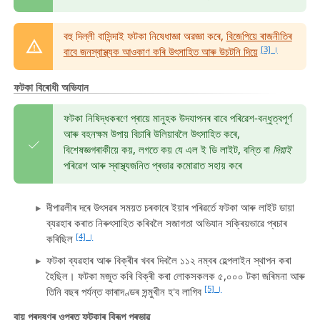
বহু দিল্লী বাসিন্দাই ফটকা নিষেধাজ্ঞা অৱজ্ঞা কৰে,
বিজেপিয়ে ৰাজনীতিৰ
[3] ।
বাবে জনস্বাস্থ্যক আওকাণ কৰি উৎসাহিত আৰু উচটনি দিয়ে
ফটকা বিৰোধী অভিযান
ফটকা নিষিদ্ধকৰণে প্ৰায়ে মানুহক উদযাপনৰ বাবে পৰিৱেশ-বন্ধুত্বপূৰ্ণ
আৰু বহনক্ষম উপায় বিচাৰি উলিয়াবলৈ উৎসাহিত কৰে,
বিশেষজ্ঞগৰাকীয়ে কয়, লগতে কয় যে এল ই ডি লাইট, বন্তি বা
দিয়াই
পৰিৱেশ আৰু স্বাস্থ্যজনিত প্ৰভাৱ কমোৱাত সহায় কৰে
দীপাৱলীৰ দৰে উৎসৱৰ সময়ত চৰকাৰে ইয়াৰ পৰিৱৰ্তে ফটকা আৰু লাইট ডায়া
ব্যৱহাৰ কৰাত নিৰুৎসাহিত কৰিবলৈ সজাগতা অভিযান সক্ৰিয়ভাৱে প্ৰচাৰ
[4] ।
কৰিছিল
ফটকা ব্যৱহাৰ আৰু বিক্ৰীৰ খবৰ দিবলৈ ১১২ নম্বৰ হেল্পলাইন স্থাপন কৰা
হৈছিল। ফটকা মজুত কৰি বিক্ৰী কৰা লোকসকলক ৫,০০০ টকা জৰিমনা আৰু
[5] ।
তিনি বছৰ পৰ্যন্ত কাৰাদণ্ডৰ সন্মুখীন হ'ব লাগিব
বায়ু প্ৰদূষণৰ ওপৰত ফটকাৰ বিৰূপ প্ৰভাৱ