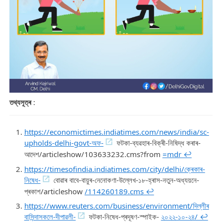
তথ্যসূত্ৰ
:
https://economictimes.indiatimes.com/news/india/sc-
upholds-delhi-govt-অফ-
ফটকা-ব্যৱহাৰ-বিক্ৰী-নিষিদ্ধ কৰাৰ-
আদেশ/articleshow/103633232.cms?from
=mdr ↩︎
https://timesofindia.indiatimes.com/city/delhi/ক্ৰেকাৰ-
নিষেধ-
বোৱাৰ বাবে-বায়ুৰ-নেনোকণা-উল্লেখ-১৮-হ্ৰাস-নতুন-অধ্যয়নে-
প্ৰকাশ/articleshow
/114260189.cms ↩︎
https://www.reuters.com/business/environment/দিল্লীৰ
বাসিন্দাসকলে-দীপাৱলী-
ফটকা-নিষেধ-প্ৰদূষণ-স্পাইক-
২০২২-১০-২৪/ ↩︎