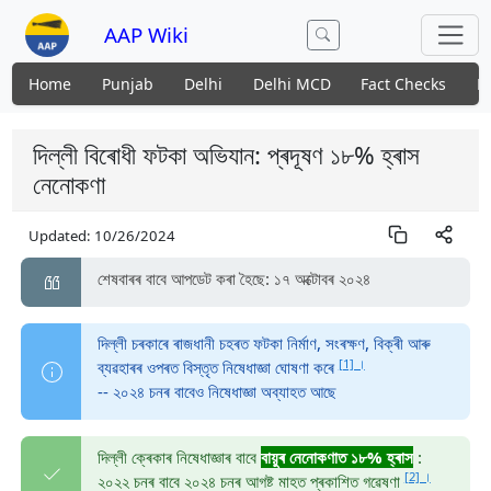
AAP Wiki
Home
Punjab
Delhi
Delhi MCD
Fact Checks
N
দিল্লী বিৰোধী ফটকা অভিযান: প্ৰদূষণ ১৮% হ্ৰাস
নেনোকণা
Updated:
10/26/2024
শেষবাৰৰ বাবে আপডেট কৰা হৈছে: ১৭ অক্টোবৰ ২০২৪
দিল্লী চৰকাৰে ৰাজধানী চহৰত ফটকা নিৰ্মাণ, সংৰক্ষণ, বিক্ৰী আৰু
[1] ।
ব্যৱহাৰৰ ওপৰত বিস্তৃত নিষেধাজ্ঞা ঘোষণা কৰে
-- ২০২৪ চনৰ বাবেও নিষেধাজ্ঞা অব্যাহত আছে
দিল্লী ক্ৰেকাৰ নিষেধাজ্ঞাৰ বাবে
বায়ুৰ নেনোকণাত ১৮% হ্ৰাস
:
[2] ।
২০২২ চনৰ বাবে ২০২৪ চনৰ আগষ্ট মাহত প্ৰকাশিত গৱেষণা