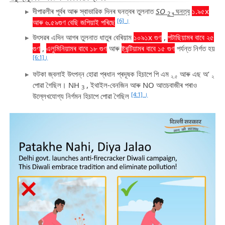
দীপাৱলীৰ পূৰ্বৰ আৰু স্বাভাৱিক দিনৰ ঘনত্বৰ তুলনাত
SO
ঘনত্ব
১.৯৫x
2 ৰ
[6] ।
আৰু ৬.৫৯গুণ বেছি জপিয়াই পৰিছে
উৎসৱৰ এদিন আগৰ তুলনাত ধাতুৰ বেৰিয়াম
১০৯১x গুণ
,
পটাছিয়ামৰ বাবে ২৫
গুণ
,
এলুমিনিয়ামৰ বাবে ১৮ গুণ
আৰু
ষ্ট্ৰন্টিয়ামৰ বাবে ১৫ গুণ
পৰ্যন্ত নিৰ্গত হয়
[6:1]।
ফটকা জ্বলাই উৎপন্ন হোৱা প্ৰধান প্ৰদূষক হিচাপে পি এম
আৰু এছ অ’
২.৫
২
পোৱা গৈছিল। NH
, ইথাইল-বেনজিন আৰু NO আতচবাজীৰ পৰাও
3
[4:1] ।
উল্লেখযোগ্য নিৰ্গমন হিচাপে পোৱা গৈছিল