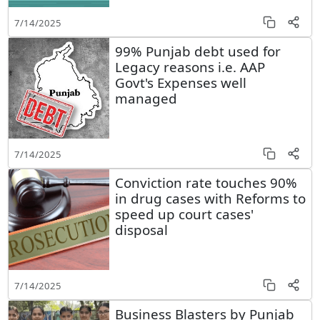
7/14/2025
99% Punjab debt used for
Legacy reasons i.e. AAP
Govt's Expenses well
managed
7/14/2025
Conviction rate touches 90%
in drug cases with Reforms to
speed up court cases'
disposal
7/14/2025
Business Blasters by Punjab