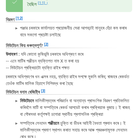
[1:1] ।
হৈছিল
[1:2]
বিৱৰণ
পঞ্জাৱ চৰকাৰে কাৰ্যালয়ত প্ৰয়োজনীয় সেৱা আগবঢ়াই মানুহৰ হেঁচা কম কৰাৰ
বাবে সকলো প্ৰচেষ্টা চলাইছে
[2]
মিউটেচন কিয় গুৰুত্বপূৰ্ণ?
উদাহৰণ
: যদি কোনো কৃষিভূমি চৰকাৰে অধিগ্ৰহণ কৰে
-- এনে মাটিৰ পঞ্জীয়ন ব্যক্তিগত নাম X ত কৰা হয়
-- মিউটেচন প্ৰক্ৰিয়াটো ব্যক্তি ৱাইৰ পক্ষত
চৰকাৰে অধিগ্ৰহণৰ ধন এক্সৰ নহয়, ব্যক্তি ৱাইৰ সপক্ষে মুকলি কৰিব; ৰাজহৰ ৰেকৰ্ডত
তেওঁক মাটিৰ মালিক হিচাপে লিপিবদ্ধ কৰা হৈছে
[3]
মিউটেচন বনাম ৰেজিষ্ট্ৰি
মিউটেচনে
মালিকীস্বত্বৰ পৰিৱৰ্তন বা অন্যান্য প্ৰাসংগিক বিৱৰণ প্ৰতিফলিত
কৰিবলৈ মাটি বা সম্পত্তিৰ ৰেকৰ্ড আপডেট কৰাৰ প্ৰক্ৰিয়াক বুজায়। ই ৰাজহ
বা পৌৰসভা কৰ্তৃপক্ষই চলোৱা স্থানীয় প্ৰশাসনিক প্ৰক্ৰিয়া
সম্পত্তিৰ লেনদেন
পঞ্জীয়নে
চুক্তি বা ডীডৰ আইনী বৈধতা প্ৰদান কৰে। ই
মালিকীস্বত্বৰ প্ৰমাণ স্থাপন কৰাত সহায় কৰে আৰু প্ৰৱঞ্চনামূলক লেনদেন
ৰোধ কৰে।