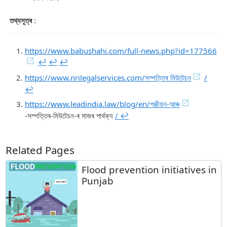
তথ্যসূত্ৰ
:
https://www.babushahi.com/full-news.php?id=177566
↩︎
↩︎
↩︎
https://www.nrilegalservices.com/সম্পত্তিৰ মিউটেচন
/
↩︎
https://www.leadindia.law/blog/en/পঞ্জীয়ন-আৰু
-সম্পত্তিৰ-মিউটেচন-ৰ মাজৰ পাৰ্থক্য
/ ↩︎
Related Pages
Flood prevention initiatives in
Punjab