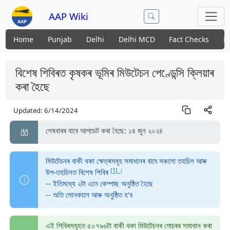
AAP Wiki
Home
Punjab
Delhi
Delhi MCD
Fact Checks
N
বিশেষ শিবিৰত কৃষকৰ ভূমিৰ মিউটেচন পেণ্ডেন্সি ক্লিয়াৰ
কৰা হৈছে
Updated:
6/14/2024
শেষবাৰৰ বাবে আপডেট কৰা হৈছে: ১৪ জুন ২০২৪
মিউটেচনৰ বাকী থকা ক্ষেত্ৰসমূহ সমাধানৰ বাবে সকলো তহচিল আৰু
[1] ।
উপ-তহচিলত বিশেষ শিবিৰ
-- ইতিমধ্যে ২টা এনে কেম্পাছ অনুষ্ঠিত হৈছে
-- অতি সোনকালে আৰু অনুষ্ঠিত হ'ব
এই শিবিৰসমূহত ৫০৭৯৬টা বাকী থকা মিউটেচনৰ গোচৰৰ সমাধান কৰা