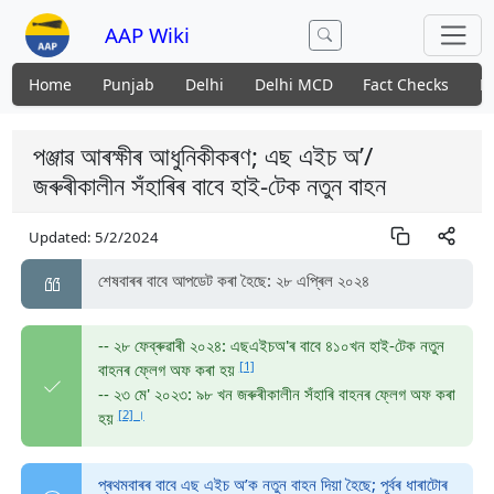
AAP Wiki
Home
Punjab
Delhi
Delhi MCD
Fact Checks
N
পঞ্জাৱ আৰক্ষীৰ আধুনিকীকৰণ; এছ এইচ অ’/
জৰুৰীকালীন সঁহাৰিৰ বাবে হাই-টেক নতুন বাহন
Updated:
5/2/2024
শেষবাৰৰ বাবে আপডেট কৰা হৈছে: ২৮ এপ্ৰিল ২০২৪
-- ২৮ ফেব্ৰুৱাৰী ২০২৪: এছএইচঅ'ৰ বাবে ৪১০খন হাই-টেক নতুন
[1]
বাহনৰ ফ্লেগ অফ কৰা হয়
-- ২৩ মে' ২০২৩: ৯৮ খন জৰুৰীকালীন সঁহাৰি বাহনৰ ফ্লেগ অফ কৰা
[2] ।
হয়
প্ৰথমবাৰৰ বাবে এছ এইচ অ’ক নতুন বাহন দিয়া হৈছে; পূৰ্বৰ ধাৰাটোৰ