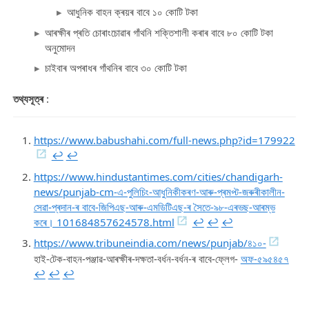
আধুনিক বাহন ক্ৰয়ৰ বাবে ১০ কোটি টকা
আৰক্ষীৰ প্ৰতি চোৰাংচোৱাৰ গাঁথনি শক্তিশালী কৰাৰ বাবে ৮০ কোটি টকা
অনুমোদন
চাইবাৰ অপৰাধৰ গাঁথনিৰ বাবে ৩০ কোটি টকা
তথ্যসূত্ৰ
:
https://www.babushahi.com/full-news.php?id=179922
↩︎
↩︎
https://www.hindustantimes.com/cities/chandigarh-
news/punjab-cm-এ-পুলিচিং-আধুনিকীকৰণ-আৰু-প্ৰমপ্ট-জৰুৰীকালীন-
সেৱা-প্ৰদান-ৰ বাবে-জিপিএছ-আৰু-এমডিটিএছ-ৰ সৈতে-৯৮-এৰভছ-আৰম্ভ
কৰে। 101684857624578.html
↩︎
↩︎
↩︎
https://www.tribuneindia.com/news/punjab/৪১০-
হাই-টেক-বাহন-পঞ্জাৱ-আৰক্ষীৰ-দক্ষতা-বৰ্ধন-বৰ্ধন-ৰ বাবে-ফ্লেগ-
অফ-৫৯৫৪৫৭
↩︎
↩︎
↩︎