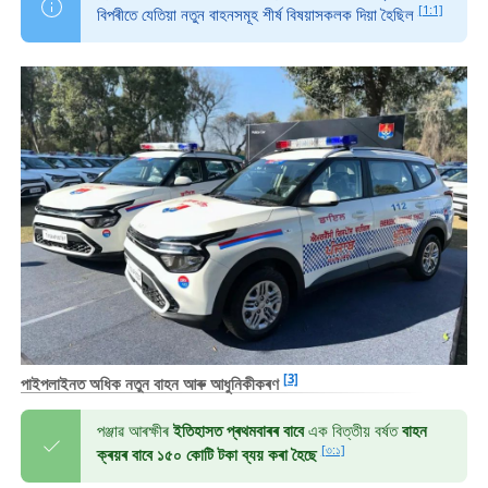
[1:1]
বিপৰীতে যেতিয়া নতুন বাহনসমূহ শীৰ্ষ বিষয়াসকলক দিয়া হৈছিল
[3]
পাইপলাইনত অধিক নতুন বাহন আৰু আধুনিকীকৰণ
পঞ্জাৱ আৰক্ষীৰ
ইতিহাসত প্ৰথমবাৰৰ বাবে
এক বিত্তীয় বৰ্ষত
বাহন
[৩:১]
ক্ৰয়ৰ বাবে ১৫০ কোটি টকা ব্যয় কৰা হৈছে