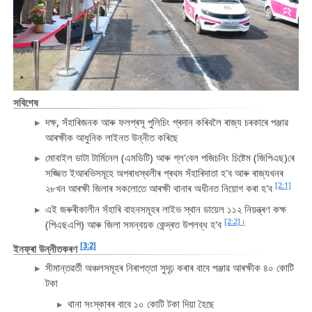
সবিশেষ
দক্ষ, সঁহাৰিজনক আৰু ফলপ্ৰসূ পুলিচিং প্ৰদান কৰিবলৈ ৰাজ্য চৰকাৰে পঞ্জাৱ
আৰক্ষীক আধুনিক লাইনত উন্নীত কৰিছে
মোবাইল ডাটা টাৰ্মিনেল (এমডিটি) আৰু গ্ল'বেল পজিচনিং চিষ্টেম (জিপিএছ)ৰে
সজ্জিত ইআৰভিসমূহে অপৰাধস্থলীৰ প্ৰথম সঁহাৰিদাতা হ'ব আৰু ৰাজ্যখনৰ
[2:1]
২৮খন আৰক্ষী জিলাৰ সকলোতে আৰক্ষী থানাৰ অধীনত নিয়োগ কৰা হ'ব
এই জৰুৰীকালীন সঁহাৰি বাহনসমূহৰ লাইভ স্থান ডায়েল ১১২ নিয়ন্ত্ৰণ কক্ষ
[2:2]।
(পিএছএপি) আৰু জিলা সমন্বয়ক কেন্দ্ৰত উপলব্ধ হ'ব
[3:2]
ইনফ্ৰা উন্নীতকৰণ
সীমান্তৱৰ্তী অঞ্চলসমূহৰ নিৰাপত্তা সুদৃঢ় কৰাৰ বাবে পঞ্জাৱ আৰক্ষীক ৪০ কোটি
টকা
থানা সংস্কাৰৰ বাবে ১০ কোটি টকা দিয়া হৈছে