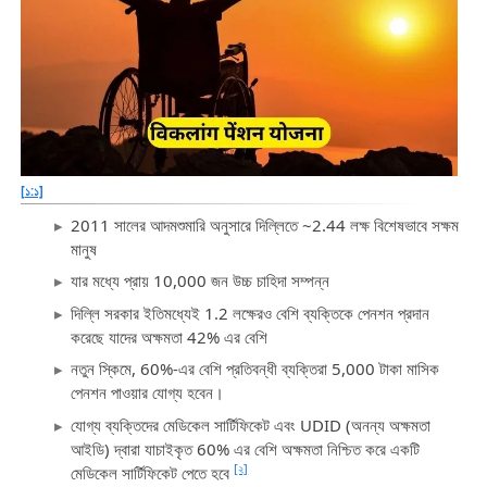
[১:১]
2011 সালের আদমশুমারি অনুসারে দিল্লিতে ~2.44 লক্ষ বিশেষভাবে সক্ষম
মানুষ
যার মধ্যে প্রায় 10,000 জন উচ্চ চাহিদা সম্পন্ন
দিল্লি সরকার ইতিমধ্যেই 1.2 লক্ষেরও বেশি ব্যক্তিকে পেনশন প্রদান
করেছে যাদের অক্ষমতা 42% এর বেশি
নতুন স্কিমে, 60%-এর বেশি প্রতিবন্ধী ব্যক্তিরা 5,000 টাকা মাসিক
পেনশন পাওয়ার যোগ্য হবেন।
যোগ্য ব্যক্তিদের মেডিকেল সার্টিফিকেট এবং UDID (অনন্য অক্ষমতা
আইডি) দ্বারা যাচাইকৃত 60% এর বেশি অক্ষমতা নিশ্চিত করে একটি
[২]
মেডিকেল সার্টিফিকেট পেতে হবে