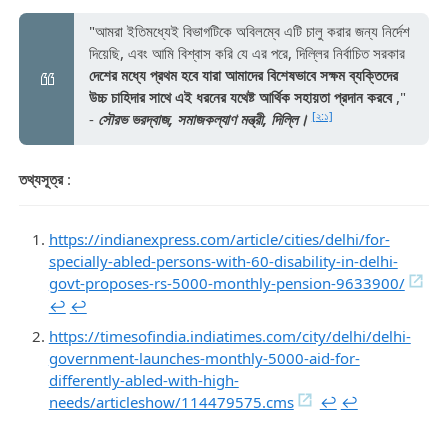
"আমরা ইতিমধ্যেই বিভাগটিকে অবিলম্বে এটি চালু করার জন্য নির্দেশ
দিয়েছি, এবং আমি বিশ্বাস করি যে এর পরে, দিল্লির নির্বাচিত সরকার
দেশের মধ্যে প্রথম হবে যারা আমাদের বিশেষভাবে সক্ষম ব্যক্তিদের
উচ্চ চাহিদার সাথে এই ধরনের যথেষ্ট আর্থিক সহায়তা প্রদান করবে
,"
[২:১]
-
সৌরভ ভরদ্বাজ, সমাজকল্যাণ মন্ত্রী, দিল্লি।
তথ্যসূত্র
:
https://indianexpress.com/article/cities/delhi/for-
specially-abled-persons-with-60-disability-in-delhi-
govt-proposes-rs-5000-monthly-pension-9633900/
↩︎
↩︎
https://timesofindia.indiatimes.com/city/delhi/delhi-
government-launches-monthly-5000-aid-for-
differently-abled-with-high-
needs/articleshow/114479575.cms
↩︎
↩︎