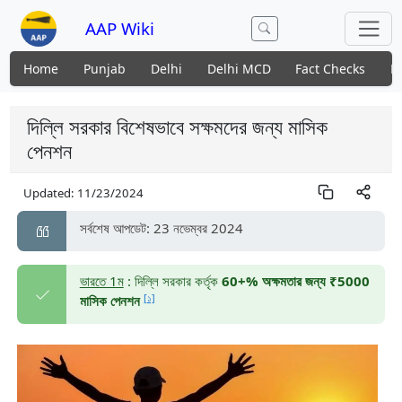
AAP Wiki
Home
Punjab
Delhi
Delhi MCD
Fact Checks
N
দিল্লি সরকার বিশেষভাবে সক্ষমদের জন্য মাসিক
পেনশন
Updated:
11/23/2024
সর্বশেষ আপডেট: 23 নভেম্বর 2024
ভারতে 1ম
: দিল্লি সরকার কর্তৃক
60+% অক্ষমতার জন্য ₹5000
[১]
মাসিক পেনশন