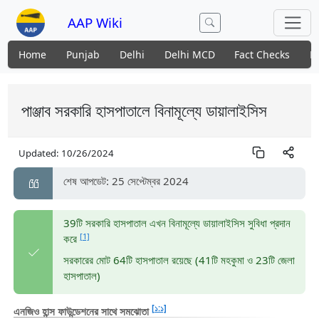
AAP Wiki
Home
Punjab
Delhi
Delhi MCD
Fact Checks
N
পাঞ্জাব সরকারি হাসপাতালে বিনামূল্যে ডায়ালাইসিস
Updated:
10/26/2024
শেষ আপডেট: 25 সেপ্টেম্বর 2024
39টি সরকারি হাসপাতাল এখন বিনামূল্যে ডায়ালাইসিস সুবিধা প্রদান
[1]
করে
সরকারের মোট 64টি হাসপাতাল রয়েছে (41টি মহকুমা ও 23টি জেলা
হাসপাতাল)
[১:১]
এনজিও হান্স ফাউন্ডেশনের সাথে সমঝোতা