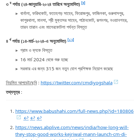
য়
[৪]
৩
পর্যায় (২৪-জানুয়ারি-২০২৪ তারিখে অনুমোদিত)
বার্নালা, ফরিদকোট, ফতেহগড় সাহেব, ফিরোজপুর, ফাজিলকা, গুরুদাসপুর,
কাপুরথালা, মানসা, শ্রী মুক্তসর সাহেব, পাঠানকোট, রূপনগর, নওয়ানশহর,
তারন তারান এবং মালেরকোটলা পর্যন্ত বিস্তৃত
র্থ
[১:২]
৪
পর্যায় (১৪-মার্চ-২০২৪-এ অনুমোদিত)
গ্রাম ও ব্লকে বিস্তৃত
16 মার্চ 2024 থেকে শুরু হচ্ছে
সরকার এর জন্য 315 জন নতুন যোগ প্রশিক্ষক নিয়োগ করেছে
নিয়মিত আপডেট/ছবি
:
https://twitter.com/cmdiyogshala
তথ্যসূত্র
:
https://www.babushahi.com/full-news.php?id=180806
↩︎
↩︎
↩︎
https://news.abplive.com/news/india/how-long-will-
they-stop-good-works-kejriwal-mann-launch-cm-di-