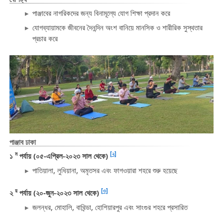
পাঞ্জাবের নাগরিকদের জন্য বিনামূল্যে যোগ শিক্ষা প্রদান করে
যোগব্যায়ামকে জীবনের দৈনন্দিন অংশ বানিয়ে মানসিক ও শারীরিক সুস্থতার
প্রচার করে
পাঞ্জাব ঢাকা
ম
[২]
১
পর্যায় (০৫-এপ্রিল-২০২৩ সাল থেকে)
পাতিয়ালা, লুধিয়ানা, অমৃতসর এবং ফাগওয়ারা শহরে শুরু হয়েছে
য়
[৩]
২
পর্যায় (২০-জুন-২০২৩ সাল থেকে)
জলন্ধর, মোহালি, বাথিন্ডা, হোশিয়ারপুর এবং সাংগুর শহরে প্রসারিত