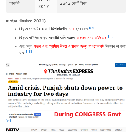
আকালি
2342 কোটি টাকা
2017
কংগ্রেস শাসনামলে
2021)
[১১]
বিদ্যুৎ সংকটের কারণে
শিল্পকারখানা
বন্ধ
হয়ে যেত
[১২]
বিদ্যুৎ ঘাটতির মধ্যে
সরকারি অফিসগুলো
কাজের সময় কমিয়েছে
এবং চলুন
শহুরে এবং গ্রামীণ উভয় এলাকার জন্য পাওয়ারকাট
উল্লেখ না করা
[13]
যাক
[১৪]