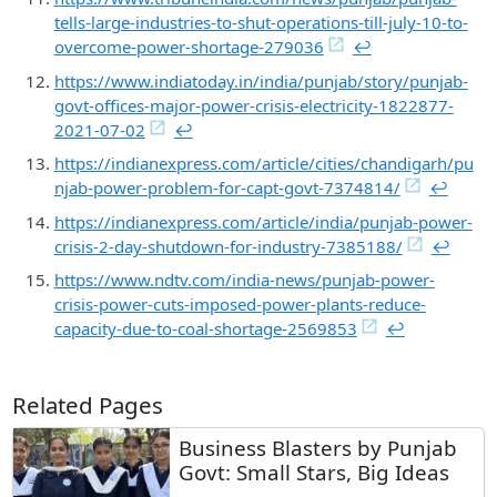
tells-large-industries-to-shut-operations-till-july-10-to-
overcome-power-shortage-279036
↩︎
https://www.indiatoday.in/india/punjab/story/punjab-
govt-offices-major-power-crisis-electricity-1822877-
2021-07-02
↩︎
https://indianexpress.com/article/cities/chandigarh/pu
njab-power-problem-for-capt-govt-7374814/
↩︎
https://indianexpress.com/article/india/punjab-power-
crisis-2-day-shutdown-for-industry-7385188/
↩︎
https://www.ndtv.com/india-news/punjab-power-
crisis-power-cuts-imposed-power-plants-reduce-
capacity-due-to-coal-shortage-2569853
↩︎
Related Pages
Business Blasters by Punjab
Govt: Small Stars, Big Ideas