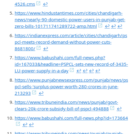
4526.cms
↩︎
https://www.hindustantimes.com/cities/chandigarh-
news/nearly-90-domestic-power-users-in-punjab-get-
zero-bills-101711741289722-amp.html
↩︎
↩︎
↩︎
https://indianexpress.com/article/cities/chandigarh/ps
pcl-meets-record-demand-without-power-cuts-
8681800/
↩︎
https://www.babushahi.com/full-news.php?
id=167033&headline=PSPCL-sets-new-record-of-3435-
LU-power-supply-in-a-day
↩︎
↩︎
↩︎
↩︎
https://www.punjabnewsexpress.com/punjab/news/ps
pcl-sells-'surplus-power-worth-280-crores-in-june-
213293
↩︎
https://www.tribuneindia.com/news/punjab/govt-
clears-20k-crore-subsidy-bill-of-pspcl-494888
↩︎
https://www.babushahi.com/full-news.php?id=173664
↩︎
↩︎
https://www.tribuneindia.com/news/punjab/punjab-