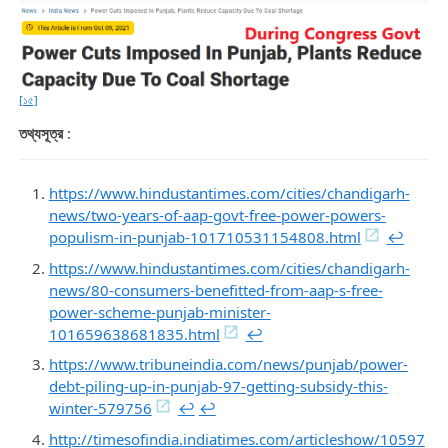
[১৫]
তথ্যসূত্র
:
https://www.hindustantimes.com/cities/chandigarh-
news/two-years-of-aap-govt-free-power-powers-
populism-in-punjab-101710531154808.html
↩︎
https://www.hindustantimes.com/cities/chandigarh-
news/80-consumers-benefitted-from-aap-s-free-
power-scheme-punjab-minister-
101659638681835.html
↩︎
https://www.tribuneindia.com/news/punjab/power-
debt-piling-up-in-punjab-97-getting-subsidy-this-
winter-579756
↩︎
↩︎
http://timesofindia.indiatimes.com/articleshow/10597