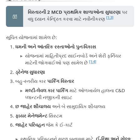
વિસ્તારની 2 MCD પ્રાથમિક શાળાઓના સુધારણા
પર
[1:3]
વધુ ધ્યાન કેન્દ્રિત કરવા માટે નવીનીકરણ
સૂચિત યોજનામાં શામેલ છે:
ધમની અને આંતરિક રસ્તાઓનો પુનઃવિકાસ
યોજનામાં માહિતીપ્રદ સાઈનબોર્ડ અને શેરી ફર્નિચર
[1:4]
માટેની જોગવાઈઓ પણ સામેલ છે
ડ્રેનેજ સુધારણા
બહુ-સ્તરીય કાર
પાર્કિંગ વિસ્તાર
મલ્ટી-લેવલ કાર પાર્કિંગ
માટે ઓળખાયેલ હાલના C&D
પ્લાન્ટની નજીકની સાઇટ
છ જાહેર શૌચાલય
અને બે સામુદાયિક શૌચાલય
ફાયર મેનેજમેન્ટ
સિસ્ટમ
જાહેર પરિવહન
જેમ કે ઈ-કાર્ટ
સ્થાનિક પરિવહનને સરળ બનાવવા માટે,
ઈ-રિક્ષા અને ગોલ્ફ