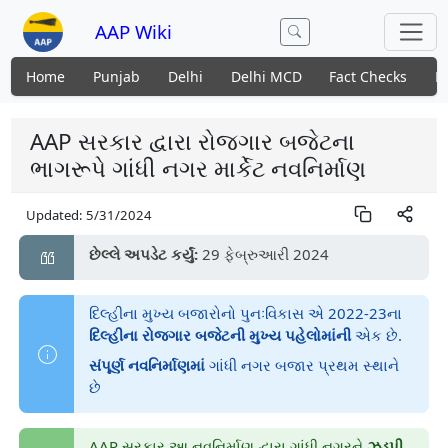
AAP Wiki
Home
Punjab
Delhi
Delhi MCD
Fact Checks
N
AAP સરકાર દ્વારા રોજગાર બજેટના
ભાગરૂપે ગાંધી નગર માર્કેટ નવનિર્માણ
Updated:
5/31/2024
છેલ્લે અપડેટ કર્યું:
29 ફેબ્રુઆરી 2024
દિલ્હીના મુખ્ય બજારોનો પુનઃવિકાસ એ 2022-23ના
દિલ્હીના રોજગાર બજેટની મુખ્ય પહેલોમાંની
એક છે.
સંપૂર્ણ નવનિર્માણમાં
ગાંધી નગર બજાર પ્રથમ સ્થાને
છે
AAP સરકાર આ નવનિર્માણ દ્વારા ગાંધી નગરને
ઝડપી