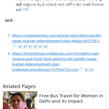
કાર્ટ
નજીકના મેટ્રો સ્ટેશનો અને પાર્કિંગ લોટ પરથી ઉપલબ્ધ
[1:5]
થશે
સંદર્ભ
:
https://indianexpress.com/article/cities/delhi/gandhi-
nagar-market-redevelopment-plan-details-8957951/
↩︎
↩︎
↩︎
↩︎
↩︎
↩︎
https://timesofindia.indiatimes.com/city/delhi/road-
revamp-and-multi-level-parking-lots-gandhi-nagar-
market-redevelopment-plan-
underway/articleshow/107956724.cms
↩︎
↩︎
Related Pages
Free Bus Travel for Women in
Delhi and its impact