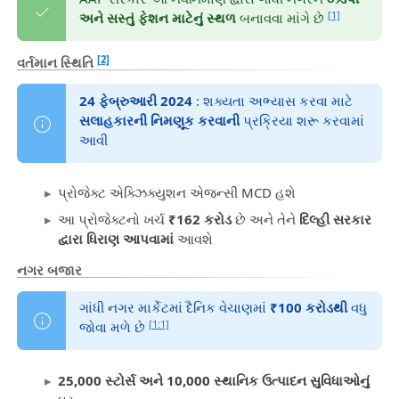
[1]
અને સસ્તું ફેશન માટેનું સ્થળ
બનાવવા માંગે છે
[2]
વર્તમાન સ્થિતિ
24 ફેબ્રુઆરી 2024
: શક્યતા અભ્યાસ કરવા માટે
સલાહકારની નિમણૂક કરવાની
પ્રક્રિયા શરૂ કરવામાં
આવી
પ્રોજેક્ટ એક્ઝિક્યુશન એજન્સી MCD હશે
આ પ્રોજેક્ટનો ખર્ચ
₹162 કરોડ
છે અને તેને
દિલ્હી સરકાર
દ્વારા ધિરાણ આપવામાં
આવશે
નગર બજાર
ગાંધી નગર માર્કેટમાં દૈનિક વેચાણમાં
₹100 કરોડથી
વધુ
[1:1]
જોવા મળે છે
25,000 સ્ટોર્સ અને 10,000 સ્થાનિક ઉત્પાદન સુવિધાઓનું