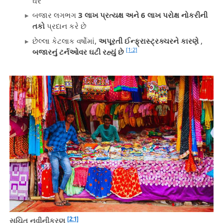
ઘર
બજાર લગભગ
3 લાખ પ્રત્યક્ષ અને 6 લાખ પરોક્ષ નોકરીની
તકો
પ્રદાન કરે છે
છેલ્લા કેટલાક વર્ષોમાં,
અપૂરતી ઈન્ફ્રાસ્ટ્રક્ચરને કારણે
,
[1:2]
બજારનું ટર્નઓવર ઘટી રહ્યું છે
[2:1]
સૂચિત નવીનીકરણ