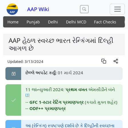
AAP Wiki
Home
Punjab
Delhi
Delhi MCD
Fact Checks
N
AAP હેઠળ સ્વચ્છ ભારત રેન્કિંગમાં દિલ્હી
આગળ છે
Updated:
3/13/2024
છેલ્લે અપડેટ કર્યું:
01 માર્ચ 2024
11 જાન્યુઆરી 2024:
પ્રથમ વખત
એમસીડીને બંને
[1]
--
GFC 1-સ્ટાર રેટિંગ પ્રમાણપત્ર
(કચરો મુક્ત શહેર)
--
ODF++ પ્રમાણપત્ર
આ (રેન્કિંગ) સ્પષ્ટપણે દર્શાવે છે કે દિલ્હીની સ્વચ્છતા