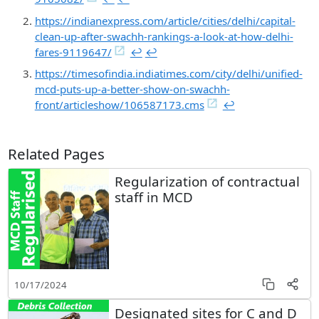
https://indianexpress.com/article/cities/delhi/capital-
clean-up-after-swachh-rankings-a-look-at-how-delhi-
fares-9119647/
↩︎
↩︎
https://timesofindia.indiatimes.com/city/delhi/unified-
mcd-puts-up-a-better-show-on-swachh-
front/articleshow/106587173.cms
↩︎
Related Pages
Regularization of contractual
staff in MCD
10/17/2024
Designated sites for C and D