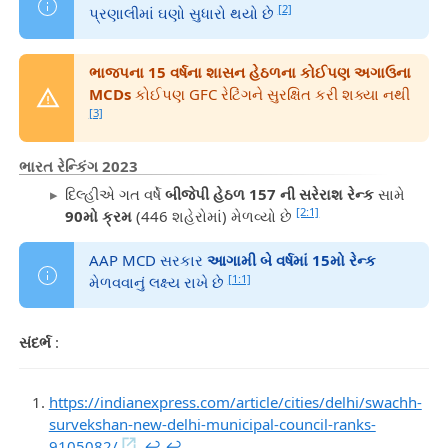
[2]
પ્રણાલીમાં ઘણો સુધારો થયો છે
ભાજપના 15 વર્ષના શાસન હેઠળના કોઈપણ અગાઉના
MCDs
કોઈપણ GFC રેટિંગને સુરક્ષિત કરી શક્યા નથી
[3]
ભારત રેન્કિંગ 2023
દિલ્હીએ ગત વર્ષે
બીજેપી હેઠળ 157 ની સરેરાશ રેન્ક
સામે
[2:1]
90મો ક્રમ
(446 શહેરોમાં) મેળવ્યો છે
AAP MCD સરકાર
આગામી બે વર્ષમાં 15મો રેન્ક
[1:1]
મેળવવાનું લક્ષ્ય રાખે છે
સંદર્ભ
:
https://indianexpress.com/article/cities/delhi/swachh-
survekshan-new-delhi-municipal-council-ranks-
9105082/
↩︎
↩︎