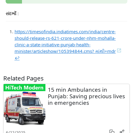
સંદર્ભો
:
https://timesofindia.indiatimes.com/india/centre-
should-release-rs-621-crore-under-nhm-mohalla-
clinic-a-state-initiative-punjab-health-
minister/articleshow/105394844.cms? માંથી=mdr
↩︎
Related Pages
15 min Ambulances in
Punjab: Saving precious lives
in emergencies
6/22/2025