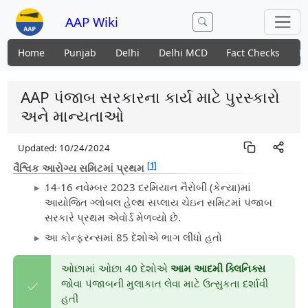
AAP Wiki
Home
Punjab
Delhi
Delhi MCD
Fact Checks
N
AAP પંજાબ સરકારના કાર્ય માટે પુરસ્કારો
અને માન્યતાઓ
Updated:
10/24/2024
[1]
વૈશ્વિક આરોગ્ય સમિટમાં પ્રથમ
14-16 નવેમ્બર 2023 દરમિયાન નૈરોબી (કેન્યા)માં
આયોજિત ગ્લોબલ હેલ્થ સપ્લાય ચેઇન સમિટમાં પંજાબ
સરકારે પ્રથમ એવોર્ડ મેળવ્યો છે.
આ કોન્ફરન્સમાં 85 દેશોએ ભાગ લીધો હતો
ઓછામાં ઓછા 40 દેશોએ
આમ આદમી ક્લિનિક્સ
જોવા પંજાબની મુલાકાત લેવા માટે ઉત્સુકતા દર્શાવી
હતી