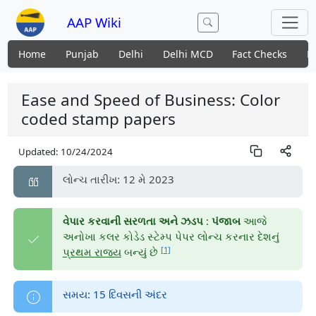
AAP Wiki
Home
Punjab
Delhi
Delhi MCD
Fact Checks
N
Ease and Speed of Business: Color
coded stamp papers
Updated:
10/24/2024
લોન્ચ તારીખ: 12 મે 2023
વેપાર કરવાની સરળતા અને ઝડપ
:
પંજાબ
આજે
અનોખા કલર કોડેડ સ્ટેમ્પ પેપર લોન્ચ કરનાર દેશનું
[1]
પ્રથમ રાજ્ય
બન્યું છે
સમય: 15 દિવસની અંદર