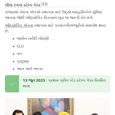
[1:1]
લીલા રંગના સ્ટેમ્પ પેપર
રાજ્યમાં તેમના એકમો સ્થાપવા માટે ઉદ્યોગસાહસિકોને સુવિધા
આપવા જેથી ઔદ્યોગિક વિકાસને ખૂબ જ જરૂરી વેગ મળે.
ઔદ્યોગિક એકમ
સ્થાપવા માટે પરવાનગી/મંજૂરીનો સમાવેશ થાય
છે:
જમીન ખરીદી નોંધણી
CLU
વન
પ્રદૂષણ
આગ અને અન્ય
13 જૂન 2023
: પ્રથમ ગ્રીન કોડ સ્ટેમ્પ પેપર વિતરિત
થયા