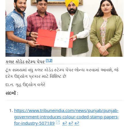
[1:2]
કલર કોડેડ સ્ટેમ્પ પેપર
ટૂંક સમયમાં વધુ કલર કોડેડ સ્ટેમ્પ પેપર લોન્ચ કરવામાં આવશે, જે
દરેક ઉદ્યોગ પ્રકાર માટે વિશિષ્ટ છે
દા.ત. ગૃહ ઉદ્યોગ વગેરે
સંદર્ભો
:
https://www.tribuneindia.com/news/punjab/punjab-
government-introduces-colour-coded-stamp-papers-
for-industry-507189
↩︎
↩︎
↩︎