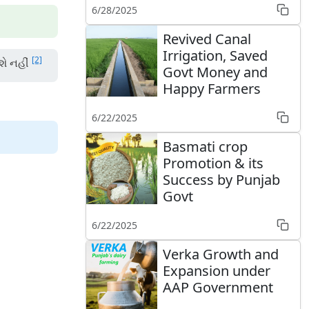
6/28/2025
Revived Canal
Irrigation, Saved
[2]
શે નહીં
Govt Money and
Happy Farmers
6/22/2025
Basmati crop
Promotion & its
Success by Punjab
Govt
6/22/2025
Verka Growth and
Expansion under
AAP Government