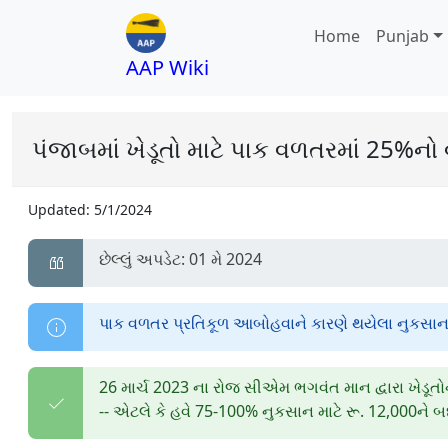
Home
Punjab
AAP Wiki
પંજાબમાં ખેડૂતો માટે પાક વળતરમાં 25%નો 
Updated:
5/1/2024
છેલ્લું અપડેટ: 01 મે 2024
પાક વળતર પ્રતિકૂળ આબોહવાને કારણે થયેલા નુકસાન મા
26 માર્ચ 2023 ના રોજ સીએમ ભગવંત માન દ્વારા ખેડૂત
-- એટલે કે હવે 75-100% નુકસાન માટે રૂ. 12,000ને 