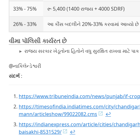
33% - 75%
રૂ 5,400 (1400 રાજ્ય + 4000 SDRF)
26% - 33%
આ કૌંસ બદલીને 20%-33% કરવામાં આવ્યો છે
વીમા પૉલિસી કાર્યરત છે
રાજ્ય સરકાર ખેડૂતોના હિતોને વધુ સુરક્ષિત રાખવા માટે પ
@નાકિલેન્ડેશ્વરી
સંદર્ભ
:
https://www.tribuneindia.com/news/punjab/if-crop
https://timesofindia.indiatimes.com/city/chandiga
mann/articleshow/99022082.cms
↩︎
https://indianexpress.com/article/cities/chandiga
baisakhi-8531529/
↩︎