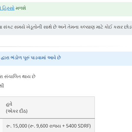
 હિસ્સો
મળશે
 આ સંકટ સમયે ખેડૂતોની સાથે છે અને તેમના કલ્યાણ માટે કોઈ કસર છોડ
ારા ભંડોળ પૂરું પાડવામાં આવે છે
ારા સંચાલિત થાય છે
થી
હવે
(એકર દીઠ)
રૂ. 15,000 (રૂ. 9,600 રાજ્ય + 5400 SDRF)