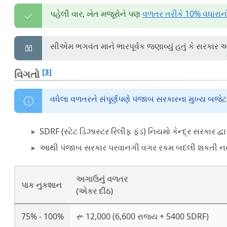
પહેલી વાર, ખેત મજૂરોને પણ
વળતર તરીકે 10% વધારાનો
સીએમ ભગવંત માને ભારપૂર્વક જણાવ્યું હતું કે સરકાર
[3]
વિગતો
વધેલા વળતરને સંપૂર્ણપણે પંજાબ સરકારના મુખ્ય બજેટ દ્વ
SDRF (સ્ટેટ ડિઝાસ્ટર રિલીફ ફંડ) નિયમો કેન્દ્ર સરકાર દ્વ
આથી પંજાબ સરકાર પરવાનગી વગર રકમ બદલી શકતી ન
અગાઉનું વળતર
પાક નુકશાન
(એકર દીઠ)
75% - 100%
રૂ 12,000 (6,600 રાજ્ય + 5400 SDRF)