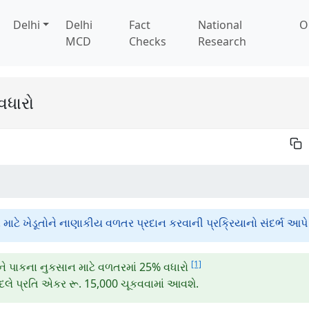
Delhi
Delhi
Fact
National
O
MCD
Checks
Research
વધારો
ટે ખેડૂતોને નાણાકીય વળતર પ્રદાન કરવાની પ્રક્રિયાનો સંદર્ભ આપે 
[1]
ોને પાકના નુકસાન માટે વળતરમાં 25% વધારો
બદલે પ્રતિ એકર રૂ. 15,000 ચૂકવવામાં આવશે.