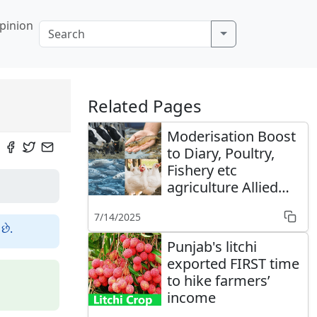
pinion
Related Pages
Moderisation Boost
to Diary, Poultry,
Fishery etc
agriculture Allied
sectors
7/14/2025
છે.
Punjab's litchi
exported FIRST time
to hike farmers’
income