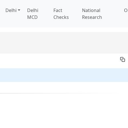
Delhi
Delhi
Fact
National
O
MCD
Checks
Research