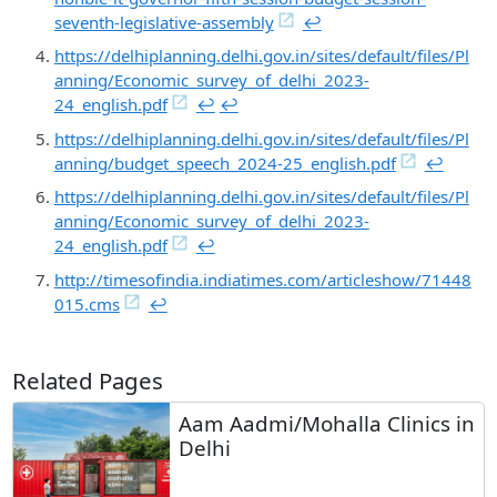
seventh-legislative-assembly
↩︎
https://delhiplanning.delhi.gov.in/sites/default/files/Pl
anning/Economic_survey_of_delhi_2023-
24_english.pdf
↩︎
↩︎
https://delhiplanning.delhi.gov.in/sites/default/files/Pl
anning/budget_speech_2024-25_english.pdf
↩︎
https://delhiplanning.delhi.gov.in/sites/default/files/Pl
anning/Economic_survey_of_delhi_2023-
24_english.pdf
↩︎
http://timesofindia.indiatimes.com/articleshow/71448
015.cms
↩︎
Related Pages
Aam Aadmi/Mohalla Clinics in
Delhi