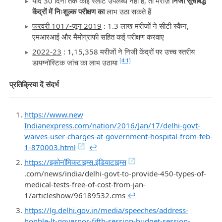
यदि 30 दिनों तक कोई स्लॉट उपलब्ध नहीं है, तो मरीज़
निजी सूचीबद्ध
केंद्रों में निःशुल्क परीक्षण का
लाभ उठा सकते हैं
फरवरी 1017-जून 2019
: 1.3 लाख मरीजों ने सीटी स्कैन,
एमआरआई और मैमोग्राफी सहित कई परीक्षण करवाए
2022-23
: 1,15,358 मरीजों ने निजी केंद्रों पर उच्च स्तरीय
[4:1]
डायग्नोस्टिक जांच का लाभ उठाया
प्रतिक्रिया दें संदर्भ
https://www.new
Indianexpress.com/nation/2016/Jan/17/delhi-govt-
waives-user-charges-at-government-hospital-from-feb-
1-870003.html
↩︎
https://इकोनॉमिकटाइम्स.इंडियाटाइम्स
.com/news/india/delhi-govt-to-provide-450-types-of-
medical-tests-free-of-cost-from-jan-
1/articleshow/96189532.cms
↩︎
https://lg.delhi.gov.in/media/speeches/address-
honble-lt-governor-fifth-session-budget-session-