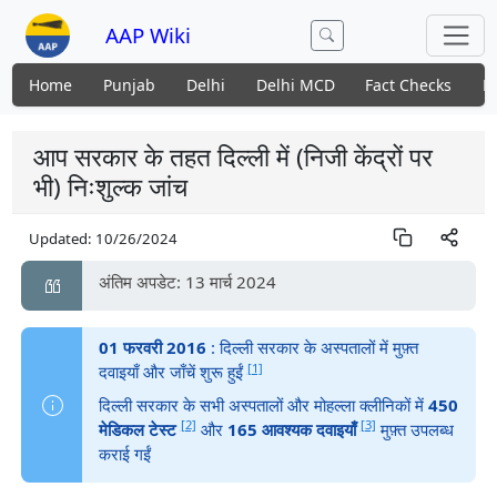
AAP Wiki
Home
Punjab
Delhi
Delhi MCD
Fact Checks
N
आप सरकार के तहत दिल्ली में (निजी केंद्रों पर
भी) निःशुल्क जांच
Updated:
10/26/2024
अंतिम अपडेट: 13 मार्च 2024
01 फरवरी 2016
: दिल्ली सरकार के अस्पतालों में मुफ़्त
[1]
दवाइयाँ और जाँचें शुरू हुईं
दिल्ली सरकार के सभी अस्पतालों और मोहल्ला क्लीनिकों में
450
[2]
[3]
मेडिकल टेस्ट
और
165 आवश्यक दवाइयाँ
मुफ़्त उपलब्ध
कराई गईं