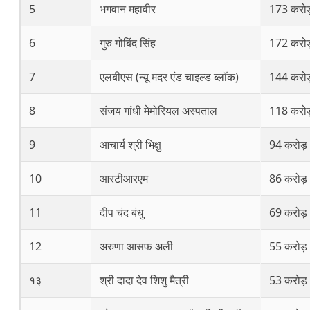
5
भगवान महावीर
173 करोड
6
गुरु गोबिंद सिंह
172 करोड
7
एलबीएस (न्यू मदर एंड चाइल्ड ब्लॉक)
144 करोड
8
संजय गांधी मेमोरियल अस्पताल
118 करोड
9
आचार्य श्री भिक्षु
94 करोड़
10
आरटीआरएम
86 करोड़
11
दीप चंद बंधु
69 करोड़
12
अरुणा आसफ अली
55 करोड़
१३
श्री दादा देव शिशु मैत्री
53 करोड़