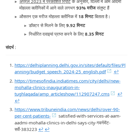
अप्रैल 2023 में प्रकाशित रिपोर्ट
के अनुसार, दिल्ली में आम आदमी
मोहल्ला क्लीनिकों में आने वाले लगभग
93% मरीज
संतुष्ट हैं
औसतन एक मरीज मोहल्ला क्लीनिक में
18 मिनट
बिताता है।
डॉक्टर से मिलने के लिए
9.92 मिनट
निर्धारित दवाइयां प्राप्त करने के लिए
8.35 मिनट
संदर्भ
:
https://delhiplanning.delhi.gov.in/sites/default/files/Pl
anning/budget_speech_2024-25_english.pdf
↩︎
https://timesofindia.indiatimes.com/city/delhi/new-
mohalla-clinics-inauguration-in-
tughlaqada/amp_articleshow/112907247.cms
↩︎
↩︎
https://www.tribuneindia.com/news/delhi/over-90-
per-cent-patients-
satisfied-with-services-at-aam-
aadmi-mohalla-clinics-in-delhi-says-city-गवर्नमेंट-
सर्वे-383223
↩︎
↩︎