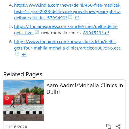
https://www.india.com/news/delhi/450-free-medical-
tests-1st-jan-2023-delhi-cm-kejriwal-new-year-gift-to-
delhiites-full-list-5799490/
↩︎
https:// Indianexpress.com/article/cities/delhi/delhi-
gets- five-
new-mohalla-clinics-
8904529/ ↩︎
https://www.thehindu.com/news/cities/delhi/delhi-
gets-four-mahila-mohalla-clinics/article66087566.ece
↩︎
Related Pages
Aam Aadmi/Mohalla Clinics in
Delhi
11/16/2024