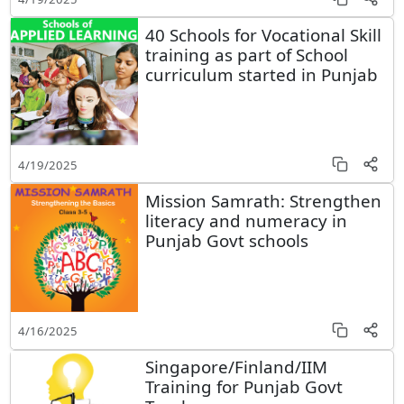
40 Schools for Vocational Skill
training as part of School
curriculum started in Punjab
4/19/2025
Mission Samrath: Strengthen
literacy and numeracy in
Punjab Govt schools
4/16/2025
Singapore/Finland/IIM
Training for Punjab Govt