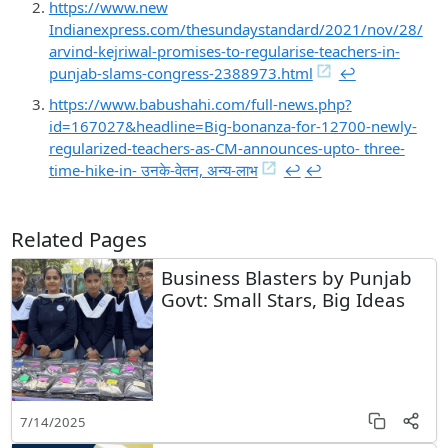
https://www.new
Indianexpress.com/thesundaystandard/2021/nov/28/
arvind-kejriwal-promises-to-regularise-teachers-in-
punjab-slams-congress-2388973.html
↩︎
https://www.babushahi.com/full-news.php?
id=167027&headline=Big-bonanza-for-12700-newly-
regularized-teachers-as-CM-announces-upto- three-
time-hike-in- उनके-वेतन, अन्य-लाभ
↩︎
↩︎
Related Pages
Business Blasters by Punjab
Govt: Small Stars, Big Ideas
7/14/2025