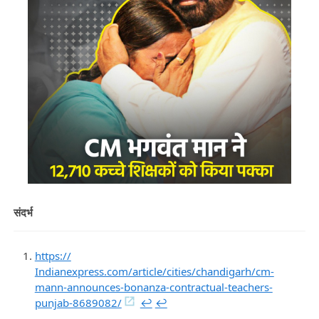
संदर्भ
https://
Indianexpress.com/article/cities/chandigarh/cm-
mann-announces-bonanza-contractual-teachers-
punjab-8689082/
↩︎
↩︎