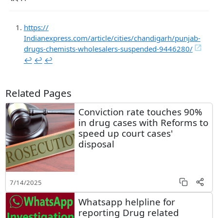
https://
Indianexpress.com/article/cities/chandigarh/punjab-
drugs-chemists-wholesalers-suspended-9446280/
↩︎
↩︎
↩︎
Related Pages
Conviction rate touches 90%
in drug cases with Reforms to
speed up court cases'
disposal
7/14/2025
Whatsapp helpline for
reporting Drug related