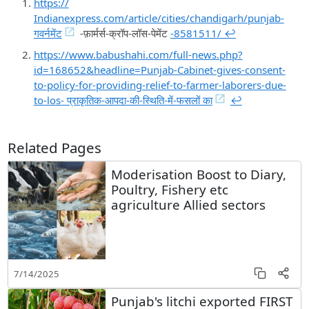
https://
Indianexpress.com/article/cities/chandigarh/punjab-
गवर्नमेंट
-फ़ार्मर्स-क्रॉप-लॉस-पेमेंट
-8581511/ ↩︎
https://www.babushahi.com/full-news.php?
id=168652&headline=Punjab-Cabinet-gives-consent-
to-policy-for-providing-relief-to-farmer-laborers-due-
to-los- प्राकृतिक-आपदा-की-स्थिति-में-फसलों का
↩︎
Related Pages
Moderisation Boost to Diary,
Poultry, Fishery etc
agriculture Allied sectors
7/14/2025
Punjab's litchi exported FIRST