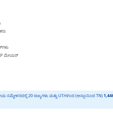
ು
ಕರು
್‌ಗಳು
, AAP ಮೇಯರ್
ರೀಯ ಸಮ್ಮೇಳನದಲ್ಲಿ 20 ರಾಜ್ಯಗಳು ಮತ್ತು UTಗಳಿಂದ (ಅಸ್ಸಾಂನಿಂದ TN)
1,44