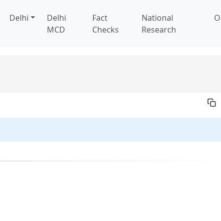
Delhi
Delhi
Fact
National
O
MCD
Checks
Research