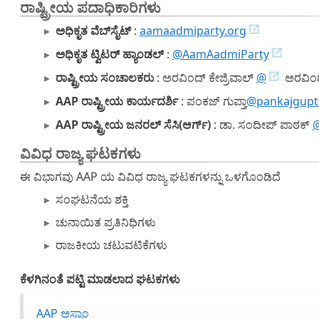
ರಾಷ್ಟ್ರೀಯ ಪದಾಧಿಕಾರಿಗಳು
ಅಧಿಕೃತ ವೆಬ್‌ಸೈಟ್
:
aamaadmiparty.org
ಅಧಿಕೃತ ಟ್ವಿಟರ್ ಹ್ಯಾಂಡಲ್
:
@AamAadmiParty
ರಾಷ್ಟ್ರೀಯ ಸಂಚಾಲಕರು
: ಅರವಿಂದ್ ಕೇಜ್ರಿವಾಲ್
@
ಅರವಿಂದ್
AAP ರಾಷ್ಟ್ರೀಯ ಕಾರ್ಯದರ್ಶಿ
: ಪಂಕಜ್ ಗುಪ್ತಾ
@pankajgupt
AAP ರಾಷ್ಟ್ರೀಯ ಜನರಲ್ ಸೆಸಿ(ಆರ್ಗ್)
: ಡಾ. ಸಂದೀಪ್ ಪಾಠಕ್
ವಿವಿಧ ರಾಜ್ಯ ಘಟಕಗಳು
ಈ ವಿಭಾಗವು AAP ಯ ವಿವಿಧ ರಾಜ್ಯ ಘಟಕಗಳನ್ನು ಒಳಗೊಂಡಿದೆ
ಸಂಘಟನೆಯ ಶಕ್ತಿ
ಚುನಾಯಿತ ಪ್ರತಿನಿಧಿಗಳು
ರಾಜಕೀಯ ಚಟುವಟಿಕೆಗಳು
ಕೆಳಗಿನಂತೆ ಪಟ್ಟಿ ಮಾಡಲಾದ ಘಟಕಗಳು
AAP ಅಸ್ಸಾಂ