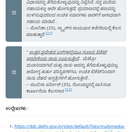
ವಿಧಾನವನ್ನು ತೆಗೆದುಕೊಳ್ಳುವುದನ್ನು ನಿಲ್ಲಿಸಿದೆ. ನನ್ನ ಮನೆಯ
ಸಹಾಯಕ್ಕೂ ಅದೇ ಹೋಗುತ್ತದೆ; ಪ್ರಯಾಣದಲ್ಲಿ ಹಣವನ್ನು
ಉಳಿಸುವುದರಿಂದ ಉಚಿತ ಸವಾರಿಗಳು ಅವಳಿಗೆ ಅಗಾಧವಾಗಿ
ಸಹಾಯ ಮಾಡಿವೆ
.
-- ಮೋನಿಕಾ (25), ಸ್ಪ್ಯಾನ್‌ನ ರಾಯಭಾರ ಕಚೇರಿಯಲ್ಲಿ ಕೆಲಸ
[2:1]
ಮಾಡುತ್ತಾರೆ
"
ಉತ್ತರ ಪ್ರದೇಶದ ಬಸ್‌ಗಳಲ್ಲಿಯೂ ಗುಲಾಬಿ ಟಿಕೆಟ್
ಇರಬೇಕೆಂದು ನಾನು ಬಯಸುತ್ತೇನೆ
. ಮೆಟ್ರೋ
ದುಬಾರಿಯಾಗಿದೆ ಮತ್ತು ನಾನು ಅದನ್ನು ತೆಗೆದುಕೊಳ್ಳುವುದಿಲ್ಲ.
ಆರೋಗ್ಯ ತುರ್ತು ಪರಿಸ್ಥಿತಿಗಳಿಗೂ, ಉಚಿತ ಟಿಕೆಟ್‌ನಿಂದಾಗಿ
ನಾನು ದೆಹಲಿ ಆಸ್ಪತ್ರೆಗಳಿಗೆ ಹೋಗುತ್ತೇನೆ
.
-- ಮುಬಿನಾ ಪರ್ವೀನ್ (35), ನೋಯ್ಡಾದಲ್ಲಿ ವಾಸಿಸುವ
[2:2]
ಕಾರ್ಖಾನೆಯ ಕೆಲಸಗಾರ
ಉಲ್ಲೇಖಗಳು
:
https://ddc.delhi.gov.in/sites/default/files/multimedia-