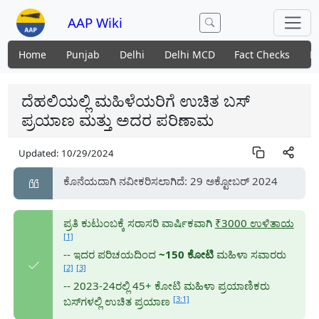
AAP Wiki
Home
Punjab
Delhi
Delhi MCD
Fact Checks
N
ದೆಹಲಿಯಲ್ಲಿ ಮಹಿಳೆಯರಿಗೆ ಉಚಿತ ಬಸ್
ಪ್ರಯಾಣ ಮತ್ತು ಅದರ ಪರಿಣಾಮ
Updated:
10/29/2024
ಕೊನೆಯದಾಗಿ ನವೀಕರಿಸಲಾಗಿದೆ: 29 ಅಕ್ಟೋಬರ್ 2024
ಪ್ರತಿ ಕುಟುಂಬಕ್ಕೆ ಸರಾಸರಿ ವಾರ್ಷಿಕವಾಗಿ
₹3000 ಉಳಿತಾಯ
[1]
-- ಇದರ ಪರಿಚಯದಿಂದ
~150 ಕೋಟಿ
ಮಹಿಳಾ ಸವಾರರು
[2]
[3]
-- 2023-24ರಲ್ಲಿ 45+ ಕೋಟಿ ಮಹಿಳಾ ಪ್ರಯಾಣಿಕರು
[3:1]
ಬಸ್‌ಗಳಲ್ಲಿ ಉಚಿತ ಪ್ರಯಾಣ