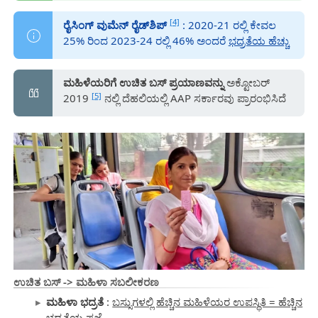
[4]
ರೈಸಿಂಗ್ ವುಮೆನ್ ರೈಡ್‌ಶಿಪ್
: 2020-21 ರಲ್ಲಿ ಕೇವಲ
25% ರಿಂದ 2023-24 ರಲ್ಲಿ 46% ಅಂದರೆ
ಭದ್ರತೆಯ ಹೆಚ್ಚು
ಮಹಿಳೆಯರಿಗೆ ಉಚಿತ ಬಸ್ ಪ್ರಯಾಣವನ್ನು
ಅಕ್ಟೋಬರ್
[5]
2019
ನಲ್ಲಿ ದೆಹಲಿಯಲ್ಲಿ AAP ಸರ್ಕಾರವು ಪ್ರಾರಂಭಿಸಿದೆ
ಉಚಿತ ಬಸ್ -> ಮಹಿಳಾ ಸಬಲೀಕರಣ
ಮಹಿಳಾ ಭದ್ರತೆ
:
ಬಸ್ಸುಗಳಲ್ಲಿ ಹೆಚ್ಚಿನ ಮಹಿಳೆಯರ ಉಪಸ್ಥಿತಿ = ಹೆಚ್ಚಿನ
ಭದ್ರತೆಯ ಪ್ರಜ್ಞೆ