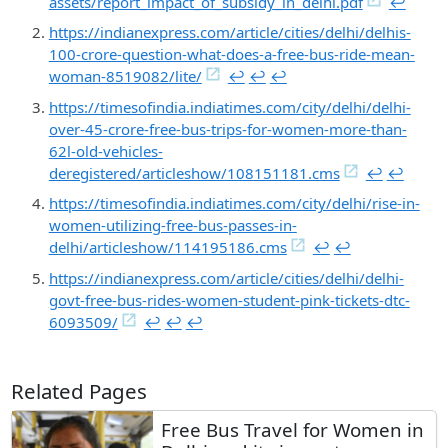
assets/report_impact_of_subsidy_in_delhi.pdf
↩︎
https://indianexpress.com/article/cities/delhi/delhis-
100-crore-question-what-does-a-free-bus-ride-mean-
woman-8519082/lite/
↩︎
↩︎
↩︎
https://timesofindia.indiatimes.com/city/delhi/delhi-
over-45-crore-free-bus-trips-for-women-more-than-
62l-old-vehicles-
deregistered/articleshow/108151181.cms
↩︎
↩︎
https://timesofindia.indiatimes.com/city/delhi/rise-in-
women-utilizing-free-bus-passes-in-
delhi/articleshow/114195186.cms
↩︎
↩︎
https://indianexpress.com/article/cities/delhi/delhi-
govt-free-bus-rides-women-student-pink-tickets-dtc-
6093509/
↩︎
↩︎
↩︎
Related Pages
Free Bus Travel for Women in