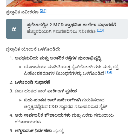
[2:1]
ಪ್ರಸ್ತಾವಿತ ನವೀಕರಣ
ಪ್ರದೇಶದಲ್ಲಿನ 2 MCD ಪ್ರಾಥಮಿಕ ಶಾಲೆಗಳ ಸುಧಾರಣೆಗೆ
[1:3]
ಹೆಚ್ಚುವರಿಯಾಗಿ ಗಮನಹರಿಸಲು ನವೀಕರಣ
ಪ್ರಸ್ತಾವಿತ ಯೋಜನೆ ಒಳಗೊಂಡಿದೆ:
ಅಪಧಮನಿಯ ಮತ್ತು ಆಂತರಿಕ ರಸ್ತೆಗಳ ಪುನರಾಭಿವೃದ್ಧಿ
ಯೋಜನೆಯು ಮಾಹಿತಿಯುಕ್ತ ಸೈನ್‌ಬೋರ್ಡ್‌ಗಳು ಮತ್ತು ರಸ್ತೆ
[1:4]
ಪೀಠೋಪಕರಣಗಳ ನಿಬಂಧನೆಗಳನ್ನು ಒಳಗೊಂಡಿದೆ
ಒಳಚರಂಡಿ ಸುಧಾರಣೆ
ಬಹು ಹಂತದ ಕಾರ್
ಪಾರ್ಕಿಂಗ್ ಪ್ರದೇಶ
ಬಹು-ಹಂತದ ಕಾರ್ ಪಾರ್ಕಿಂಗ್‌ಗಾಗಿ
ಗುರುತಿಸಲಾದ
ಅಸ್ತಿತ್ವದಲ್ಲಿರುವ C&D ಸ್ಥಾವರದ ಸಮೀಪವಿರುವ ಸೈಟ್
ಆರು ಸಾರ್ವಜನಿಕ ಶೌಚಾಲಯಗಳು
ಮತ್ತು ಎರಡು ಸಮುದಾಯ
ಶೌಚಾಲಯಗಳು
ಅಗ್ನಿಶಾಮಕ ನಿರ್ವಹಣಾ
ವ್ಯವಸ್ಥೆ