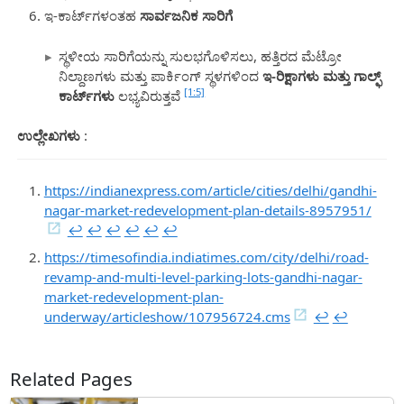
ಇ-ಕಾರ್ಟ್‌ಗಳಂತಹ
ಸಾರ್ವಜನಿಕ ಸಾರಿಗೆ
ಸ್ಥಳೀಯ ಸಾರಿಗೆಯನ್ನು ಸುಲಭಗೊಳಿಸಲು, ಹತ್ತಿರದ ಮೆಟ್ರೋ
ನಿಲ್ದಾಣಗಳು ಮತ್ತು ಪಾರ್ಕಿಂಗ್ ಸ್ಥಳಗಳಿಂದ
ಇ-ರಿಕ್ಷಾಗಳು ಮತ್ತು ಗಾಲ್ಫ್
[1:5]
ಕಾರ್ಟ್‌ಗಳು
ಲಭ್ಯವಿರುತ್ತವೆ
ಉಲ್ಲೇಖಗಳು
:
https://indianexpress.com/article/cities/delhi/gandhi-
nagar-market-redevelopment-plan-details-8957951/
↩︎
↩︎
↩︎
↩︎
↩︎
↩︎
https://timesofindia.indiatimes.com/city/delhi/road-
revamp-and-multi-level-parking-lots-gandhi-nagar-
market-redevelopment-plan-
underway/articleshow/107956724.cms
↩︎
↩︎
Related Pages