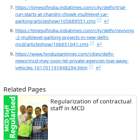
https://timesofindia.indiatimes.com/city/delhi/trial-
run-starts-at-chandni-chowk-multilevel-car-
parking/articleshow/105689551.cms
↩︎
https://timesofindia.indiatimes.com/city/delhi/reviving
-2-multilevel-parking-projects-in-new-delhi-
mcd/articleshow/106651041.cms
↩︎
https://www.hindustantimes.com/cities/delhi-
news/mcd-may-soon-let-private-agencies-tow-away-
vehicles-101701191848294.html
↩︎
Related Pages
Regularization of contractual
staff in MCD