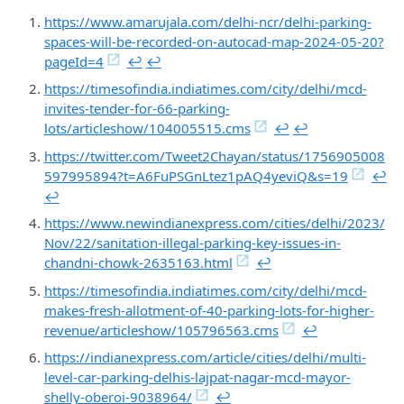
https://www.amarujala.com/delhi-ncr/delhi-parking-
spaces-will-be-recorded-on-autocad-map-2024-05-20?
pageId=4
↩︎
↩︎
https://timesofindia.indiatimes.com/city/delhi/mcd-
invites-tender-for-66-parking-
lots/articleshow/104005515.cms
↩︎
↩︎
https://twitter.com/Tweet2Chayan/status/1756905008
597995894?t=A6FuPSGnLtez1pAQ4yeviQ&s=19
↩︎
↩︎
https://www.newindianexpress.com/cities/delhi/2023/
Nov/22/sanitation-illegal-parking-key-issues-in-
chandni-chowk-2635163.html
↩︎
https://timesofindia.indiatimes.com/city/delhi/mcd-
makes-fresh-allotment-of-40-parking-lots-for-higher-
revenue/articleshow/105796563.cms
↩︎
https://indianexpress.com/article/cities/delhi/multi-
level-car-parking-delhis-lajpat-nagar-mcd-mayor-
shelly-oberoi-9038964/
↩︎