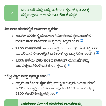
MCD ಅಡಿಯಲ್ಲಿ ಒಟ್ಟು ಪಾರ್ಕಿಂಗ್ ಸ್ಥಳಗಳನ್ನು
500
ಕ್ಕೆ
ಹೆಚ್ಚಿಸುವುದು, ಆದಾಯ
₹43 ಕೋಟಿ
ಹೆಚ್ಚಳ
ನಿರ್ಮಾಣ ಹಂತದಲ್ಲಿದೆ ಪಾರ್ಕಿಂಗ್ ಸ್ಥಳಗಳು
ಲಜಪತ್ ನಗರದಲ್ಲಿ ಹೊಸದಾಗಿ ನಿರ್ಮಿಸಲಾದ ಸ್ವಯಂಚಾಲಿತ 3-
[6]
ಹಂತದ ಕಾರ್ ಪಾರ್ಕಿಂಗ್
ಶೀಘ್ರದಲ್ಲೇ ಸಿದ್ಧವಾಗಲಿದೆ
2300 ವಾಹನಗಳಿಗೆ
ಅವಕಾಶ ಕಲ್ಪಿಸಲು ಚಾಂದನಿ ಚೌಕ್‌ನಲ್ಲಿ PPP
[7]
ಮಾದರಿಯಲ್ಲಿ
6-ಅಂತಸ್ತಿನ ಪಾರ್ಕಿಂಗ್ ಸ್ಥಳವನ್ನು
ನಿರ್ಮಿಸಲಾಗಿದೆ
ಎರಡು ಹಳೆಯ ಬಹು-ಹಂತದ ಪಾರ್ಕಿಂಗ್ ಯೋಜನೆಗಳನ್ನು
[8]
ಪುನರುಜ್ಜೀವನಗೊಳಿಸುವ
ಹೊಸ ಪ್ರಯತ್ನ
[9]
ಕಟ್ಟುನಿಟ್ಟಾದ ಮತ್ತು ವ್ಯವಸ್ಥಿತ ಜಾರಿ
ಅಕ್ರಮ ಪಾರ್ಕಿಂಗ್ ಸ್ಥಳಗಳನ್ನು
ಮುಚ್ಚಲಾಗುವುದು ಅಥವಾ ದೆಹಲಿ
MCD ಯ ವ್ಯಾಪ್ತಿಯಲ್ಲಿ ತರಲಾಗುವುದು - MCD ಆದಾಯವನ್ನು
[3:1]
₹200 ಕೋಟಿಗಳಷ್ಟು
ಹೆಚ್ಚಿಸಲು
ಅಕ್ರಮವಾಗಿ ನಿಲುಗಡೆ ಮಾಡಿರುವ ವಾಹನಗಳನ್ನು