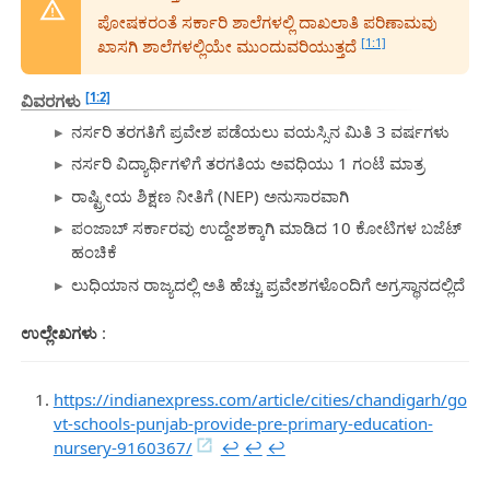
ಪೋಷಕರಂತೆ ಸರ್ಕಾರಿ ಶಾಲೆಗಳಲ್ಲಿ ದಾಖಲಾತಿ ಪರಿಣಾಮವು
[1:1]
ಖಾಸಗಿ ಶಾಲೆಗಳಲ್ಲಿಯೇ ಮುಂದುವರಿಯುತ್ತದೆ
[1:2]
ವಿವರಗಳು
ನರ್ಸರಿ ತರಗತಿಗೆ ಪ್ರವೇಶ ಪಡೆಯಲು ವಯಸ್ಸಿನ ಮಿತಿ 3 ವರ್ಷಗಳು
ನರ್ಸರಿ ವಿದ್ಯಾರ್ಥಿಗಳಿಗೆ ತರಗತಿಯ ಅವಧಿಯು 1 ಗಂಟೆ ಮಾತ್ರ
ರಾಷ್ಟ್ರೀಯ ಶಿಕ್ಷಣ ನೀತಿಗೆ (NEP) ಅನುಸಾರವಾಗಿ
ಪಂಜಾಬ್ ಸರ್ಕಾರವು ಉದ್ದೇಶಕ್ಕಾಗಿ ಮಾಡಿದ 10 ಕೋಟಿಗಳ ಬಜೆಟ್
ಹಂಚಿಕೆ
ಲುಧಿಯಾನ ರಾಜ್ಯದಲ್ಲಿ ಅತಿ ಹೆಚ್ಚು ಪ್ರವೇಶಗಳೊಂದಿಗೆ ಅಗ್ರಸ್ಥಾನದಲ್ಲಿದೆ
ಉಲ್ಲೇಖಗಳು
:
https://indianexpress.com/article/cities/chandigarh/go
vt-schools-punjab-provide-pre-primary-education-
nursery-9160367/
↩︎
↩︎
↩︎