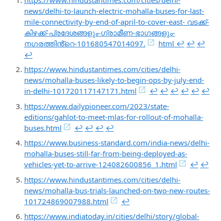
news/delhi-to-launch-electric-mohalla-buses-for-last-
mile-connectivity-by-end-of-april-to-cover-east- വടക്ക്-
കിഴക്ക്-പ്രദേശങ്ങളും-ഗ്രാമീണ-ഭാഗങ്ങളും-
നഗരത്തിൻ്റെ-101680547014097.
html ↩︎
↩︎
↩︎
↩︎
https://www.hindustantimes.com/cities/delhi-
news/mohalla-buses-likely-to-begin-ops-by-july-end-
in-delhi-101720117147171.html
↩︎
↩︎
↩︎
↩︎
↩︎
↩︎
https://www.dailypioneer.com/2023/state-
editions/gahlot-to-meet-mlas-for-rollout-of-mohalla-
buses.html
↩︎
↩︎
↩︎
↩︎
https://www.business-standard.com/india-news/delhi-
mohalla-buses-still-far-from-being-deployed-as-
vehicles-yet-to-arrive-124082600856_1.html
↩︎
↩︎
https://www.hindustantimes.com/cities/delhi-
news/mohalla-bus-trials-launched-on-two-new-routes-
101724869007988.html
↩︎
https://www.indiatoday.in/cities/delhi/story/global-