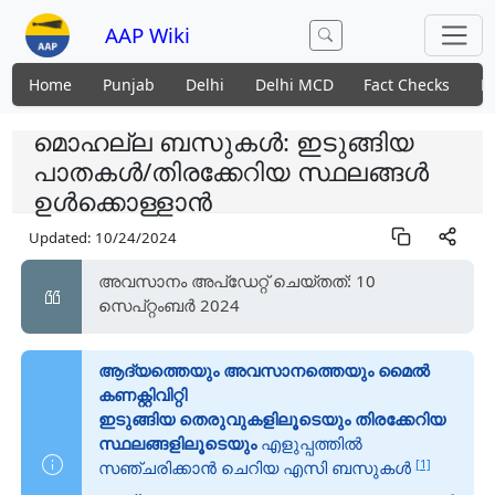
AAP Wiki
Home
Punjab
Delhi
Delhi MCD
Fact Checks
N
മൊഹല്ല ബസുകൾ: ഇടുങ്ങിയ
പാതകൾ/തിരക്കേറിയ സ്ഥലങ്ങൾ
ഉൾക്കൊള്ളാൻ
Updated:
10/24/2024
അവസാനം അപ്ഡേറ്റ് ചെയ്തത്: 10
സെപ്റ്റംബർ 2024
ആദ്യത്തെയും അവസാനത്തെയും മൈൽ
കണക്റ്റിവിറ്റി
ഇടുങ്ങിയ തെരുവുകളിലൂടെയും തിരക്കേറിയ
സ്ഥലങ്ങളിലൂടെയും
എളുപ്പത്തിൽ
[1]
സഞ്ചരിക്കാൻ ചെറിയ എസി ബസുകൾ