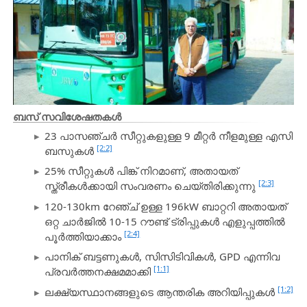
ബസ് സവിശേഷതകൾ
23 പാസഞ്ചർ സീറ്റുകളുള്ള 9 മീറ്റർ നീളമുള്ള എസി
[2:2]
ബസുകൾ
25% സീറ്റുകൾ പിങ്ക് നിറമാണ്, അതായത്
[2:3]
സ്ത്രീകൾക്കായി സംവരണം ചെയ്തിരിക്കുന്നു
120-130km റേഞ്ച് ഉള്ള 196kW ബാറ്ററി അതായത്
ഒറ്റ ചാർജിൽ 10-15 റൗണ്ട് ട്രിപ്പുകൾ എളുപ്പത്തിൽ
[2:4]
പൂർത്തിയാക്കാം
പാനിക് ബട്ടണുകൾ, സിസിടിവികൾ, GPD എന്നിവ
[1:1]
പ്രവർത്തനക്ഷമമാക്കി
[1:2]
ലക്ഷ്യസ്ഥാനങ്ങളുടെ ആന്തരിക അറിയിപ്പുകൾ