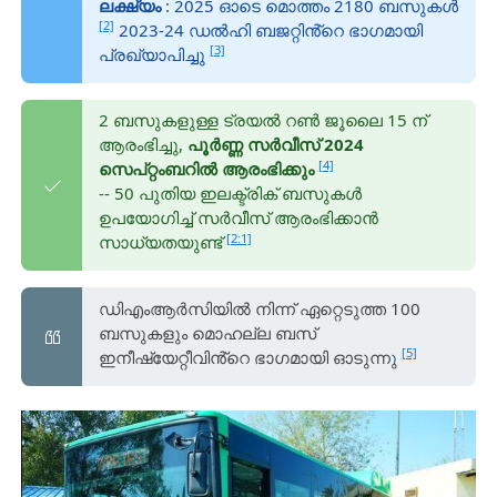
ലക്ഷ്യം
: 2025 ഓടെ മൊത്തം 2180 ബസുകൾ
[2]
2023-24 ഡൽഹി ബജറ്റിൻ്റെ ഭാഗമായി
[3]
പ്രഖ്യാപിച്ചു
2 ബസുകളുള്ള ട്രയൽ റൺ ജൂലൈ 15 ന്
ആരംഭിച്ചു,
പൂർണ്ണ സർവീസ് 2024
[4]
സെപ്റ്റംബറിൽ ആരംഭിക്കും
-- 50 പുതിയ ഇലക്ട്രിക് ബസുകൾ
ഉപയോഗിച്ച് സർവീസ് ആരംഭിക്കാൻ
[2:1]
സാധ്യതയുണ്ട്
ഡിഎംആർസിയിൽ നിന്ന് ഏറ്റെടുത്ത 100
ബസുകളും മൊഹല്ല ബസ്
[5]
ഇനീഷ്യേറ്റീവിൻ്റെ ഭാഗമായി ഓടുന്നു