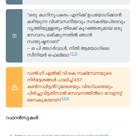
"ഒരു കാറിനുപകരം എനിക്ക് ഉപയോഗിക്കാൻ
കഴിയുന്ന വിശ്വസനീയവും സൗകര്യപ്രദവും
വൃത്തിയുള്ളതും തിരക്ക് കുറഞ്ഞതുമായ ഒരു
സേവനം ലഭിക്കുന്നതിൽ ഞാൻ
സന്തുഷ്ടനാണ്"
-- ഒ പി അഗർവാൾ, നിതി ആയോഗിലെ
[7:1]
സീനിയർ ഫെല്ലോ
ഡൽഹി എൽജി വി കെ സക്‌സേനയുടെ
നിർദ്ദേശങ്ങൾ പാലിച്ച് 437
കൺസൾട്ടൻ്റുമാരെയും വിദഗ്ധരെയും
പിരിച്ചുവിട്ടതിനാൽ സേവനത്തിൻ്റെ റോളൗട്ട്
[3:3]
വൈകുകയാണ്
റഫറൻസുകൾ
:
https://www.hindustantimes.com/cities/delhi-