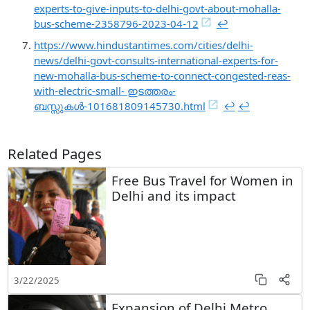
experts-to-give-inputs-to-delhi-govt-about-mohalla-
bus-scheme-2358796-2023-04-12
↩︎
https://www.hindustantimes.com/cities/delhi-
news/delhi-govt-consults-international-experts-for-
new-mohalla-bus-scheme-to-connect-congested-reas-
with-electric-small- ഇടത്തരം-
ബസ്സുകൾ-101681809145730.html
↩︎
↩︎
Related Pages
Free Bus Travel for Women in
Delhi and its impact
3/22/2025
Expansion of Delhi Metro