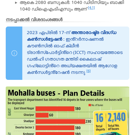
ആകെ 2080 ബസുകൾ: 1040 ഡിടിസിയും ബാക്കി
[4:1]
1040 ഡിഐഎംടിഎസും ആണ്
നടപ്പാക്കൽ വിശദാംശങ്ങൾ
2023 ഏപ്രിൽ 17-ന്
അന്താരാഷ്ട്ര വിദഗ്ധ
കൺസൾട്ടേഷൻ
: ഇൻ്റർനാഷണൽ
കൗൺസിൽ ഓഫ് ക്ലീൻ
ട്രാൻസ്‌പോർട്ടിൻ്റെ (ICCT) സഹായത്തോടെ
ഡൽഹി ഗതാഗത മന്ത്രി കൈലാഷ്
ഗഹ്‌ലോട്ടിൻ്റെ അധ്യക്ഷതയിൽ ആഗോള
[6]
കൺസൾട്ടൻ്റേഷൻ നടന്നു