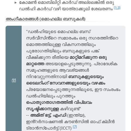
കോമൺ മൊബിലിറ്റി കാർഡ് അല്ലെങ്കിൽ ഒരു
[1:3]
ഡൽഹി കാർഡ് വഴി യാത്രാക്കൂലി ശേഖരണം
അംഗീകാരങ്ങൾ (മൊഹല്ല ബസുകൾ)
"ഡൽഹിയുടെ മൊഹല്ല ബസ്
സർവീസിൻ്റെ സമാരംഭം ഒരു നഗരത്തിൻ്റെ
മൊത്തത്തിലുള്ള വികസനത്തിലും
പുരോഗതിയിലും ബസുകളുടെ പങ്ക്
വീക്ഷിക്കുന്ന രീതിയെ
മാറ്റിമറിക്കുന്ന ഒരു
മാറ്റത്തെ
അടയാളപ്പെടുത്തുന്നു. പ്രാദേശിക
സമൂഹങ്ങളുടെ ആവശ്യങ്ങൾ
നിറവേറ്റുന്നതിനായി
ബസുകളുടെയും
ടൈലറിംഗ് സേവനങ്ങളുടെയും വഴക്കം
പ്രയോജനപ്പെടുത്തുന്നതിലൂടെ, ഈ സംരംഭം
ഡൽഹിയിലും പുറത്തും
പൊതുഗതാഗതത്തിൽ വിപ്ലവം
സൃഷ്ടിക്കാനുള്ള
കഴിവുണ്ട്"
--
അമിത് ഭട്ട്, എംഡി
(ഇന്ത്യ),
ഇൻ്റർനാഷണൽ കൗൺസിൽ ഓഫ് ക്ലീൻ
[7]
ട്രാൻസ്പോർട്ട് (ICCT)