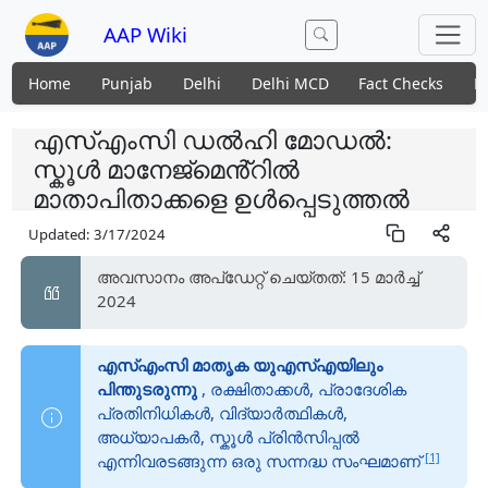
AAP Wiki
Home
Punjab
Delhi
Delhi MCD
Fact Checks
N
എസ്എംസി ഡൽഹി മോഡൽ:
സ്കൂൾ മാനേജ്മെൻ്റിൽ
മാതാപിതാക്കളെ ഉൾപ്പെടുത്തൽ
Updated:
3/17/2024
അവസാനം അപ്ഡേറ്റ് ചെയ്തത്: 15 മാർച്ച്
2024
എസ്എംസി മാതൃക യുഎസ്എയിലും
പിന്തുടരുന്നു
, രക്ഷിതാക്കൾ, പ്രാദേശിക
പ്രതിനിധികൾ, വിദ്യാർത്ഥികൾ,
അധ്യാപകർ, സ്കൂൾ പ്രിൻസിപ്പൽ
[1]
എന്നിവരടങ്ങുന്ന ഒരു സന്നദ്ധ സംഘമാണ്