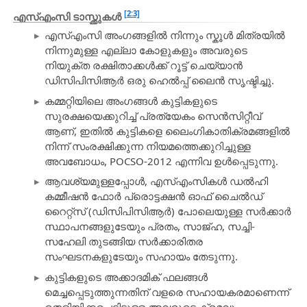
[2:3]
എസ്എംസി ടാസ്ക്കുകൾ
എസ്എംസി അംഗങ്ങളിൽ നിന്നും സ്കൂൾ മിത്രയിൽ
നിന്നുമുള്ള എല്ലാ കോളുകളും അവരുടെ
നിയുക്ത രക്ഷിതാക്കൾക്ക് റൂട്ട് ചെയ്യാൻ
ഡിസിപിസിആർ ഒരു ഹെൽപ്പ് ലൈൻ സൃഷ്ടിച്ചു.
കമ്മറ്റിയിലെ അംഗങ്ങൾ കുട്ടികളുടെ
സുരക്ഷയെക്കുറിച്ച് പ്രത്യേകം സെൻസിറ്റീവ്
ആണ്, ഇതിൽ കുട്ടികളെ ലൈംഗികാതിക്രമങ്ങളിൽ
നിന്ന് സംരക്ഷിക്കുന്ന നിയമത്തെക്കുറിച്ചുള്ള
അവബോധം, POCSO-2012 എന്നിവ ഉൾപ്പെടുന്നു.
ആവശ്യമുള്ളപ്പോൾ, എസ്എംസികൾ ഡൽഹി
കമ്മീഷൻ ഫോർ പ്രൊട്ടക്ഷൻ ഓഫ് ചൈൽഡ്
റൈറ്റ്സ് (ഡിസിപിസിആർ) പോലെയുള്ള സർക്കാർ
സ്ഥാപനങ്ങളുടേയും പ്രതം, സാജ്ഹ, സച്ചി-
സഹേലി തുടങ്ങിയ സർക്കാരിതര
സംഘടനകളുടേയും സഹായം തേടുന്നു.
കുട്ടികളുടെ അക്കാദമിക് ഫലങ്ങൾ
മെച്ചപ്പെടുത്തുന്നതിന് വളരെ സഹായകരമാണെന്ന്
തെളിയിക്കപ്പെട്ടിട്ടുള്ള അവരുടെ ക്രമവും