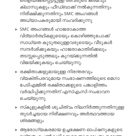
ക്ലാസുകളും ഫീഡ്‌ബാക്ക് നൽകുന്നതിനും
നിരീക്ഷിക്കുന്നതിനും SMC അംഗങ്ങൾ
അധ്യാപകരുമായി സംവദിക്കുന്നു
SMC അംഗങ്ങൾ ഹാജരാകാത്ത
വിദ്യാർത്ഥികളുടെയും കൊഴിഞ്ഞുപോക്ക്
സാധ്യത കൂടുതലുള്ളവരുടെയും വീടുകൾ
സന്ദർശിക്കുകയും ഹാജരാകാതിരിക്കലും
തടസ്സപ്പെടുത്തലും കുറയ്ക്കുന്നതിൽ
വിജയിക്കുകയും ചെയ്യുന്നു.
രക്ഷിതാക്കളുമായുള്ള നിരന്തരവും
വ്യക്തിപരവുമായ സംഭാഷണത്തിലൂടെ മെഗാ
പേടിഎമ്മിൽ രക്ഷിതാക്കളുടെ പങ്കാളിത്തം
വർദ്ധിപ്പിക്കുന്നതിന് എസ്എംസി സംഭാവന
ചെയ്യുന്നു
സ്‌കൂളുകളിൽ ശുചിത്വം നിലനിർത്തുന്നതിനുള്ള
തുടർച്ചയായ നിരീക്ഷണവും അർത്ഥവത്തായ
ശ്രമങ്ങളും
ആരോഗ്യകരമായ ഉച്ചഭക്ഷണ ഓപ്ഷനുകളുടെ
ലഭ്യത, പെൺകുട്ടികളുടെ സുരക്ഷ, സംരക്ഷണം,