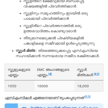
സ്കൂളിൻ്റെ ക്ഷേമവുമായി ബന്ധപ്പെട്ട
വിഷയങ്ങളിൽ പ്രവർത്തിക്കാൻ
സ്കൂളിനും സമൂഹത്തിനും ഇടയിൽ ഒരു
പാലമായി പ്രവർത്തിക്കാൻ
സ്കൂളിൻ്റെ പ്രവർത്തനത്തിൽ ഒരു
ഉത്തരവാദിത്തം കൊണ്ടുവരാൻ
തീരുമാനമെടുക്കൽ പ്രക്രിയകളിൽ
പങ്കാളികളെ സജീവമായി ഉൾപ്പെടുത്തുന്നു
സ്കൂൾ മിത്ര
: തിരഞ്ഞെടുക്കപ്പെട്ട എസ്എംസിയെ
സഹായിക്കാൻ സന്നദ്ധരായ സജീവ രക്ഷിതാക്കൾ.
സ്കൂളുകളുടെ
SMC അംഗങ്ങളുടെ
സ്കൂൾ
[4]
[4:1]
എണ്ണം
എണ്ണം
മിത്രകൾ
1050
16000
18,000
[1:1]
എസ്എംസികൾ എങ്ങനെയാണ് രൂപപ്പെടുന്നത്
ആ പ്രത്യേക സ്കൂളിൽ നിന്നുള്ള കുട്ടികളുടെ