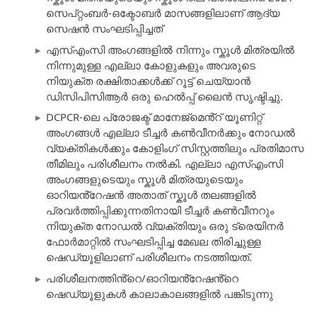
സെപ്റ്റംബർ-ഒക്ടോബർ മാസങ്ങളിലാണ് ആദ്യ
സെഷൻ സംഘടിപ്പിച്ചത്
എസ്എംസി അംഗങ്ങളിൽ നിന്നും സ്കൂൾ മിത്രയിൽ
നിന്നുമുള്ള എല്ലാ കോളുകളും അവരുടെ
നിയുക്ത രക്ഷിതാക്കൾക്ക് റൂട്ട് ചെയ്യാൻ
ഡിസിപിസിആർ ഒരു ഹെൽപ്പ് ലൈൻ സൃഷ്ടിച്ചു.
DCPCR-ലെ പ്രോജക്ട് മാനേജ്‌മെൻ്റ് യൂണിറ്റ്
അംഗങ്ങൾ എല്ലാ ടീച്ചർ കൺവീനർക്കും നോഡൽ
വ്യക്തികൾക്കും കോളിംഗ് സിസ്റ്റത്തിലും പ്രതിമാസ
തീമിലും പരിശീലനം നൽകി. എല്ലാ എസ്എംസി
അംഗങ്ങളുടെയും സ്കൂൾ മിത്രയുടെയും
ഓറിയൻ്റേഷൻ അതാത് സ്കൂൾ തലങ്ങളിൽ
പ്രവർത്തിപ്പിക്കുന്നതിനായി ടീച്ചർ കൺവീനറും
നിയുക്ത നോഡൽ വ്യക്തിയും ഒരു ട്രെയിനർ
ഫോർമാറ്റിൽ സംഘടിപ്പിച്ച മേഖല തിരിച്ചുള്ള
ഷെഡ്യൂളിലാണ് പരിശീലനം നടത്തിയത്.
പരിശീലനത്തിൻ്റെ/ഓറിയൻ്റേഷൻ്റെ
ഷെഡ്യൂളുകൾ കാലാകാലങ്ങളിൽ പങ്കിടുന്നു