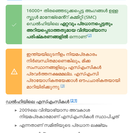
16000+ തിരഞ്ഞെടുക്കപ്പെട്ട അംഗങ്ങൾ ഉള്ള
സ്കൂൾ മാനേജ്‌മെൻ്റ് കമ്മിറ്റി (SMC)
ഡെൽഹിയിലെ
ഏറ്റവും പ്രധാനപ്പെട്ടതും
അറിയപ്പെടാത്തതുമായ വിദ്യാഭ്യാസ
[2]
പരിഷ്‌കരണങ്ങളിൽ
ഒന്നാണ്
ഇന്ത്യയിലുടനീളം നിയമപ്രകാരം
നിർബന്ധിതമാണെങ്കിലും, മിക്ക
സംസ്ഥാനങ്ങളിലും എസ്എംസികൾ
പ്രവർത്തനക്ഷമമല്ല. എസ്എംസി
പ്രായോഗികതയേക്കാൾ ഔപചാരികതയായി
[3]
മാറിയിരിക്കുന്നു
[2:1]
ഡൽഹിയിലെ എസ്എംസികൾ
2009ലെ വിദ്യാഭ്യാസ അവകാശ
നിയമപ്രകാരമാണ് എസ്എംസികൾ സ്ഥാപിച്ചത്
എന്നതാണ് സമിതിയുടെ പ്രധാന ലക്ഷ്യം