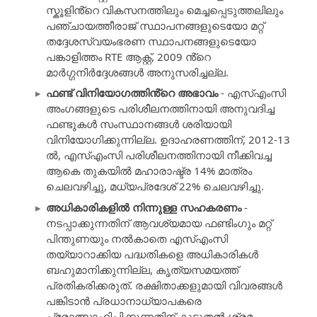
സ്കൂളിൻ്റെ വികസനത്തിലും മെച്ചപ്പെടുത്തലിലും
പഞ്ചായത്തീരാജ് സ്ഥാപനങ്ങളുടെയോ മറ്റ്
തദ്ദേശസ്വയംഭരണ സ്ഥാപനങ്ങളുടെയോ
പങ്കാളിത്തം RTE ആക്റ്റ്, 2009 ൻ്റെ
മാർഗ്ഗനിർദ്ദേശങ്ങൾ അനുസരിച്ചല്ല.
ഫണ്ട് വിനിയോഗത്തിൻ്റെ അഭാവം
- എസ്എംസി
അംഗങ്ങളുടെ പരിശീലനത്തിനായി അനുവദിച്ച
ഫണ്ടുകൾ സംസ്ഥാനങ്ങൾ ശരിയായി
വിനിയോഗിക്കുന്നില്ല. ഉദാഹരണത്തിന്, 2012-13
ൽ, എസ്എംസി പരിശീലനത്തിനായി നീക്കിവച്ച
ആകെ തുകയിൽ മഹാരാഷ്ട്ര 14% മാത്രം
ചെലവഴിച്ചു, മധ്യപ്രദേശ് 22% ചെലവഴിച്ചു.
അധികാരികളിൽ നിന്നുള്ള സഹകരണം
-
നടപ്പാക്കുന്നതിന് ആവശ്യമായ ഫണ്ടിംഗും മറ്റ്
പിന്തുണയും നൽകാതെ എസ്എംസി
തയ്യാറാക്കിയ പദ്ധതികളെ അധികാരികൾ
ബഹുമാനിക്കുന്നില്ല, കൃത്യസമയത്ത്
പ്രതികരിക്കരുത്. രക്ഷിതാക്കളുമായി വിവരങ്ങൾ
പങ്കിടാൻ പ്രധാനാധ്യാപകരെ
പ്രോത്സാഹിപ്പിക്കുന്നതിന് കൂടുതൽ ശ്രമം