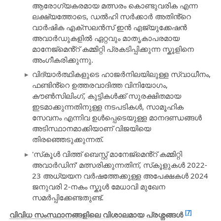
ആരോഗ്യകരമായ മത്സരം കൊണ്ടുവരിക എന്ന
ലക്ഷ്യത്തോടെ, ഡൽഹി സർക്കാർ അതിൻ്റെ
വാർഷിക എക്സലൻസ് ഇൻ എജ്യുക്കേഷൻ
അവാർഡുകളിൽ ഏറ്റവും മാതൃകാപരമായ
മാനേജ്മെൻ്റ് കമ്മിറ്റി പ്രകടിപ്പിക്കുന്ന സ്കൂളിനെ
അംഗീകരിക്കുന്നു.
വിദ്യാർത്ഥികളുടെ ഹാജർനിലയിലുള്ള സ്വാധീനം,
ഫണ്ടിൻ്റെ ഉത്തരവാദിത്ത വിനിയോഗം,
കൗൺസിലിംഗ്, കുട്ടികൾക്ക് സുരക്ഷിതമായ
ഇടമാക്കുന്നതിനുള്ള നടപടികൾ, സാമൂഹിക
സേവനം എന്നിവ ഉൾപ്പെടെയുള്ള മാനദണ്ഡങ്ങൾ
അടിസ്ഥാനമാക്കിയാണ് വിജയിയെ
തിരഞ്ഞെടുക്കുന്നത്.
'സ്‌കൂൾ വിത്ത് ബെസ്റ്റ് മാനേജ്‌മെൻ്റ് കമ്മിറ്റി
അവാർഡിന്' മത്സരിക്കുന്നതിന്, സ്‌കൂളുകൾ 2022-
23 അധ്യയന വർഷത്തേക്കുള്ള അപേക്ഷകൾ 2024
ജനുവരി 2-നകം സ്കൂൾ മേധാവി മുഖേന
സമർപ്പിക്കേണ്ടതുണ്ട്.
[7]
വിവിധ സംസ്ഥാനങ്ങളിലെ
വിശാലമായ പ്രശ്നങ്ങൾ