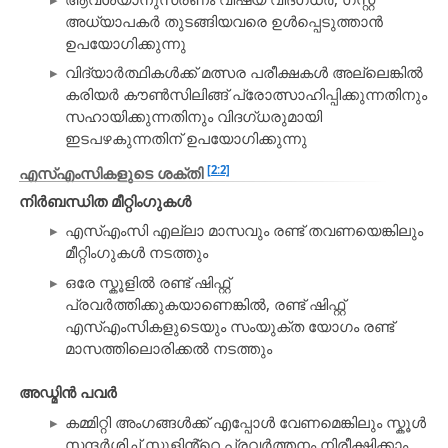
അധ്യാപകർ തുടങ്ങിയവരെ ഉൾപ്പെടുത്താൻ
ഉപയോഗിക്കുന്നു
വിദ്യാർത്ഥികൾക്ക് മത്സര പരീക്ഷകൾ അല്ലെങ്കിൽ
കരിയർ കൗൺസിലിങ്ങ് പ്രോത്സാഹിപ്പിക്കുന്നതിനും
സഹായിക്കുന്നതിനും വിദഗ്ധരുമായി
ഇടപഴകുന്നതിന് ഉപയോഗിക്കുന്നു
[2:2]
എസ്എംസികളുടെ ശക്തി
നിർബന്ധിത മീറ്റിംഗുകൾ
എസ്എംസി എല്ലാ മാസവും രണ്ട് തവണയെങ്കിലും
മീറ്റിംഗുകൾ നടത്തും
ഒരേ സ്കൂളിൽ രണ്ട് ഷിഫ്റ്റ്
പ്രവർത്തിക്കുകയാണെങ്കിൽ, രണ്ട് ഷിഫ്റ്റ്
എസ്എംസികളുടെയും സംയുക്ത യോഗം രണ്ട്
മാസത്തിലൊരിക്കൽ നടത്തും
അഡ്മിൻ പവർ
കമ്മിറ്റി അംഗങ്ങൾക്ക് എപ്പോൾ വേണമെങ്കിലും സ്കൂൾ
സന്ദർശിച്ച് സ്കൂളിൻ്റെ പ്രവർത്തനം നിരീക്ഷിക്കാം