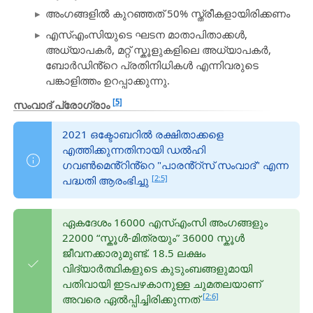
അംഗങ്ങളിൽ കുറഞ്ഞത് 50% സ്ത്രീകളായിരിക്കണം
എസ്എംസിയുടെ ഘടന മാതാപിതാക്കൾ,
അധ്യാപകർ, മറ്റ് സ്കൂളുകളിലെ അധ്യാപകർ,
ബോർഡിൻ്റെ പ്രതിനിധികൾ എന്നിവരുടെ
പങ്കാളിത്തം ഉറപ്പാക്കുന്നു.
[5]
സംവാദ് പ്രോഗ്രാം
2021 ഒക്ടോബറിൽ രക്ഷിതാക്കളെ
എത്തിക്കുന്നതിനായി ഡൽഹി
ഗവൺമെൻ്റിൻ്റെ "പാരൻ്റ്സ് സംവാദ്" എന്ന
[2:5]
പദ്ധതി ആരംഭിച്ചു
ഏകദേശം 16000 എസ്എംസി അംഗങ്ങളും
22000 “സ്കൂൾ-മിത്രയും” 36000 സ്കൂൾ
ജീവനക്കാരുമുണ്ട്. 18.5 ലക്ഷം
വിദ്യാർത്ഥികളുടെ കുടുംബങ്ങളുമായി
പതിവായി ഇടപഴകാനുള്ള ചുമതലയാണ്
[2:6]
അവരെ ഏൽപ്പിച്ചിരിക്കുന്നത്