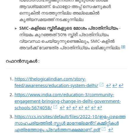
ആവശ്യമാണ്. ഫോളോ-അപ്പ് സെഷനുകൾ
ഒന്നുകിൽ നടത്തുന്നില്ല അല്ലെങ്കിൽ
കൃത്യസമയത്ത് നടക്കുന്നില്ല
SMC-കളിലെ സ്ത്രീകളുടെ മോശം പ്രാതിനിധ്യം
-
നിയമം കുറഞ്ഞത് 50% സ്ത്രീ പ്രാതിനിധ്യം
വ്യവസ്ഥ ചെയ്യുന്നുണ്ടെങ്കിലും, SMC-കളിൽ
[8]
അവർക്ക് വേണ്ടത്ര പ്രാതിനിധ്യം ലഭിക്കുന്നില്ല
റഫറൻസുകൾ
:
https://thelogicalindian.com/story-
feed/awareness/education-system-delhi/
↩︎
↩︎
↩︎
https://www.india.com/education-3/community-
engagement-bringing-change-in-delhi-government-
schools-5674058/
↩︎
↩︎
↩︎
↩︎
↩︎
↩︎
↩︎
https://ccs.in/sites/default/files/2022-10/ഇപ്പോഴത്തെ
സാഹചര്യത്തിൽ സ്കൂൾ മാനേജ്മെൻ്റ് കമ്മിറ്റികൾ
എത്രത്തോളം പ്രവർത്തനക്ഷമമാണ് .pdf
↩︎