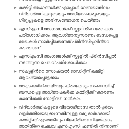
കമ്മിറ്റി അംഗങ്ങൾക്ക് എപ്പോൾ വേണമെങ്കിലും
വിദ്യാർത്ഥികളുടെയും അധ്യാപകരുടെയും
ഗ്രൂപ്പുകളെ അഭിസംബോധന ചെയ്യാം
എസ്എംസി അംഗങ്ങൾക്ക് സ്കൂളിൻ്റെ രേഖകൾ
പരിശോധിക്കാം, ആവശ്യാനുസരണം ബന്ധപ്പെട്ട
രേഖകൾ സമർപ്പിക്കേണ്ടത് പ്രിൻസിപ്പലിൻ്റെ
കടമയാണ്.
എസ്എംസി അംഗങ്ങൾക്ക് സ്കൂളിൽ പ്രിൻസിപ്പൽ
നടത്തുന്ന ചെലവ് പരിശോധിക്കാം
സ്‌കൂളിൻ്റെ സോഷ്യൽ ഓഡിറ്റിന് കമ്മിറ്റി
ആവശ്യപ്പെട്ടേക്കാം
അച്ചടക്കമില്ലായ്മയും ക്രമക്കേടും സംബന്ധിച്ച്
ബന്ധപ്പെട്ട അധ്യാപകർക്ക് കമ്മിറ്റിക്ക് "കാരണം
കാണിക്കൽ നോട്ടീസ്" നൽകാം
വിദ്യാർത്ഥികളുടെ വിദ്യാഭ്യാസ താൽപ്പര്യം
വളർത്തിയെടുക്കുന്നതിനുള്ള ഒരു മാർഗമായി
കമ്മിറ്റിക്ക് ഏതെങ്കിലും വ്യക്തിയെ നിയമിക്കാം,
അതിൻ്റെ ചെലവ് എസ്എംസി ഫണ്ടിൽ നിന്നാണ്.