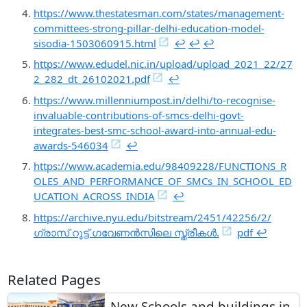
https://www.thestatesman.com/states/management-
committees-strong-pillar-delhi-education-model-
sisodia-1503060915.html
↩︎
↩︎
↩︎
https://www.edudel.nic.in/upload/upload_2021_22/27
2_282_dt_26102021.pdf
↩︎
https://www.millenniumpost.in/delhi/to-recognise-
invaluable-contributions-of-smcs-delhi-govt-
integrates-best-smc-school-award-into-annual-edu-
awards-546034
↩︎
https://www.academia.edu/98409228/FUNCTIONS_R
OLES_AND_PERFORMANCE_OF_SMCs_IN_SCHOOL_ED
UCATION_ACROSS_INDIA
↩︎
https://archive.nyu.edu/bitstream/2451/42256/2/
ഗ്രാസ് റൂട്ട് ഗവേണൻസിലെ സ്ത്രീകൾ.
pdf ↩︎
Related Pages
New Schools and buildings in