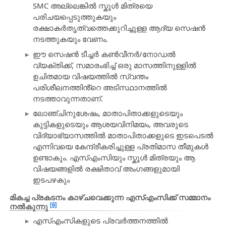
SMC അല്ലെങ്കിൽ സ്കൂൾ മിത്രയെ
പരിചയപ്പെടുത്തുകയും
രക്ഷാകർതൃത്വത്തെക്കുറിച്ചുള്ള ആദ്യ സെഷൻ
നടത്തുകയും വേണം.
ഈ സെഷൻ ടീച്ചർ കൺവീനർ/നോഡൽ
വ്യക്തിക്ക്, സമാരംഭിച്ച് ഒരു മാസത്തിനുള്ളിൽ
ഉചിതമായ വിഷയത്തിൽ സ്വന്തം
പരിശീലനത്തിൻ്റെ അടിസ്ഥാനത്തിൽ
നടത്താവുന്നതാണ്.
ലോഞ്ചിനുശേഷം, മാതാപിതാക്കളുടെയും
കുട്ടികളുടെയും ആശയവിനിമയം, അവരുടെ
വിദ്യാഭ്യാസത്തിൽ മാതാപിതാക്കളുടെ ഇടപെടൽ
എന്നിവയെ കേന്ദ്രീകരിച്ചുള്ള പ്രതിമാസ തീമുകൾ
ഉണ്ടാകും. എസ്എംസിയും സ്കൂൾ മിത്രയും ആ
വിഷയങ്ങളിൽ രക്ഷിതാവ് അംഗങ്ങളുമായി
ഇടപഴകും
മികച്ച പ്രകടനം കാഴ്ചവെക്കുന്ന എസ്എംസിക്ക് സമ്മാനം
[6]
നൽകുന്നു
എസ്എംസികളുടെ പ്രവർത്തനത്തിൽ