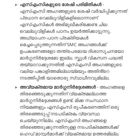
എസ്എംസികളുടെ ശേഷി പരിമിതികൾ
-
എസ്എംസി അംഗങ്ങളുടെ ശേഷി വർദ്ധിപ്പിക്കുന്നത്
പ്രധാന വെല്ലുവിളികളിലൊന്നാണ്
എസ്എംസികൾ അഭിമുഖീകരിക്കേണ്ട ചില
വെല്ലുവിളികൾ പഠനം ഉയർത്തിക്കാട്ടുന്നു.
അധ്യാപന-പഠന പ്രക്രിയകൾ
മെച്ചപ്പെടുത്തുന്നതിന് SMC അംഗങ്ങൾക്ക്
ഉപകരണങ്ങളോ തന്ത്രപരമായ ദിശാസൂചനയോ
മാർഗ്ഗനിർദ്ദേശമോ ഇല്ല. സ്കൂൾ വികസന പദ്ധതി
തയ്യാറാക്കുന്നതിൽ എസ്എംസി അംഗങ്ങളുടെ
വലിയ പങ്കാളിത്തമില്ലായ്മയും അതിൻ്റെ
നടത്തിപ്പിൽ യാതൊരു സ്വാധീനവുമില്ല.
അവ്യക്തമായ മാർഗ്ഗനിർദ്ദേശങ്ങൾ
- അംഗങ്ങളെ
തിരഞ്ഞെടുക്കുന്നതിന് വ്യക്തമല്ലാത്ത
മാർഗ്ഗനിർദ്ദേശങ്ങൾ ഉണ്ട്. മിക്ക സംസ്ഥാന
നിയമങ്ങളും എസ്എംസി രൂപീകരണത്തിന് ഒരു
തിരഞ്ഞെടുപ്പ് നടപടിക്രമം വ്യവസ്ഥ
ചെയ്യുന്നില്ല. എസ്എംസി അംഗങ്ങളെ
തിരഞ്ഞെടുക്കുന്നതിനുള്ള നടപടിക്രമങ്ങൾക്ക്
ഹെഡ് മാസ്റ്റർമാർക്ക് വ്യക്തമായ ഉത്തരമില്ല.