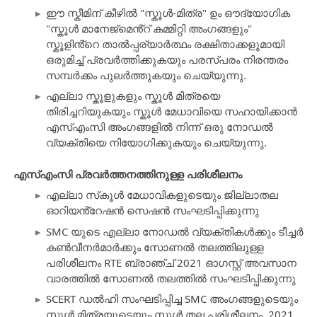
ഈ സ്കീമിന് കീഴിൽ "സ്കൂൾ-മിത്ര" ഉം ഔദ്യോഗിക
"സ്കൂൾ മാനേജ്മെൻ്റ് കമ്മിറ്റി അംഗങ്ങളും"
സ്കൂളിൻ്റെ താൽപ്പര്യാർത്ഥം രക്ഷിതാക്കളുമായി
ഒരുമിച്ച് പ്രവർത്തിക്കുകയും പരസ്പരം നിരന്തരം
സമ്പർക്കം പുലർത്തുകയും ചെയ്യുന്നു.
എല്ലാ സ്കൂളുകളും സ്കൂൾ മിത്രയെ
തിരിച്ചറിയുകയും സ്കൂൾ മേധാവിയെ സഹായിക്കാൻ
എസ്എംസി അംഗങ്ങളിൽ നിന്ന് ഒരു നോഡൽ
വ്യക്തിയെ നിയോഗിക്കുകയും ചെയ്യുന്നു.
എസ്എംസി പ്രവർത്തനത്തിനുള്ള പരിശീലനം
എല്ലാ സ്‌കൂൾ മേധാവികളുടെയും ജില്ലാതല
ഓറിയൻ്റേഷൻ സെഷൻ സംഘടിപ്പിക്കുന്നു
SMC യുടെ എല്ലാ നോഡൽ വ്യക്തികൾക്കും ടീച്ചർ
കൺവീനർമാർക്കും സോണൽ തലത്തിലുള്ള
പരിശീലനം RTE ബ്രാഞ്ച് 2021 ഓഗസ്റ്റ് അവസാന
വാരത്തിൽ സോണൽ തലത്തിൽ സംഘടിപ്പിക്കുന്നു
SCERT ഡൽഹി സംഘടിപ്പിച്ച SMC അംഗങ്ങളുടെയും
സ്കൂൾ മിത്രയുടെയും സ്കൂൾ തല പരിശീലനം. 2021