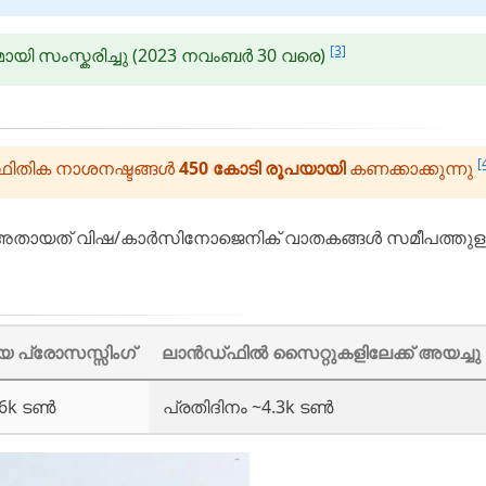
[3]
യി സംസ്കരിച്ചു (2023 നവംബർ 30 വരെ)
[
സ്ഥിതിക നാശനഷ്ടങ്ങൾ
450 കോടി രൂപയായി
കണക്കാക്കുന്നു
ലമാണ്, അതായത് വിഷ/കാർസിനോജെനിക് വാതകങ്ങൾ സമീപത്തുള
 പ്രോസസ്സിംഗ്
ലാൻഡ്ഫിൽ സൈറ്റുകളിലേക്ക് അയച്ചു
~6k ടൺ
പ്രതിദിനം ~4.3k ടൺ