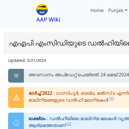
Home
Punjab
AAP Wiki
എഎപി എംസിഡിയുടെ ഡൽഹിയിലെ മാ
Updated:
5/21/2024
അവസാനം അപ്ഡേറ്റ് ചെയ്തത്: 24 മെയ് 2024
മാർച്ച് 2022
: ഗാസിപൂർ, ഓഖ്‌ല, ഭൽസ്‌വ എന്ന
[1]
മാലിന്യങ്ങളുടെ ഡൽഹി മലനിരകൾ
ലക്ഷ്യം
: ഡൽഹിയിലെ മാലിന്യ മലകൾ വൃത്തിയ
[2]
ആദ്യത്തേതാണ്