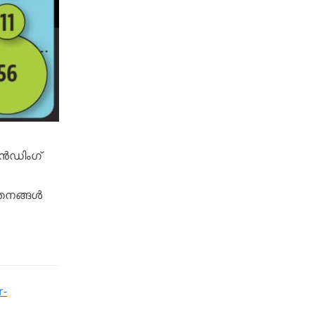
ാൻഡിംഗ്
്തനങ്ങൾ
r-