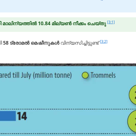
[3:1]
മാലിന്യത്തിൽ 10.84 മില്യൺ നീക്കം ചെയ്തു
[3:2]
യി
58 ട്രോമൽ മെഷീനുകൾ
വിന്യസിച്ചിട്ടുണ്ട്