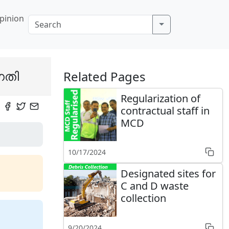
pinion
ഗതി
Related Pages
Regularization of
contractual staff in
MCD
10/17/2024
Designated sites for
C and D waste
collection
9/20/2024