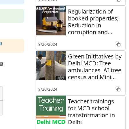
Regularization of
booked properties;
Reduction in
corruption and
forced power theft
4]
9/20/2024
Green Inititatives by
Delhi MCD: Tree
്ള
ambulances, AI tree
census and Mini
Forests
9/20/2024
Teacher trainings
for MCD school
transformation in
Delhi