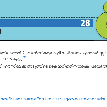
ിലാക്കാൻ 2 ഏജൻസികളെ കൂടി ചേർക്കണം, എന്നാൽ സ്റ്റ
[7]
ടസ്സപ്പെട്ടു
സിഡി ഹൗസിലേക്ക് അടുത്തിടെ കൈമാറിയതിന് ശേഷം പ്രവർത
hes-fire-again-are-efforts-to-clear-legacy-waste-at-ghazipu