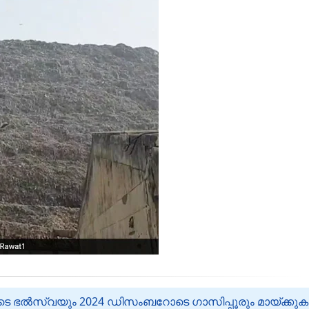
െ ഭൽസ്വയും 2024 ഡിസംബറോടെ ഗാസിപ്പൂരും മായ്‌ക്കുക