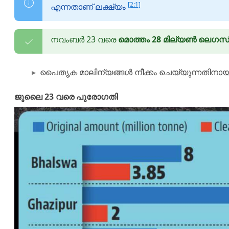
[2:1]
എന്നതാണ് ലക്ഷ്യം
നവംബർ 23 വരെ
മൊത്തം 28 മില്യൺ ലെഗസി 
പൈതൃക മാലിന്യങ്ങൾ നീക്കം ചെയ്യുന്നതിനാ
ജൂലൈ 23 വരെ പുരോഗതി