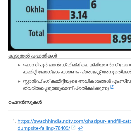
കൂടുതൽ പദ്ധതികൾ
ഘാസിപൂർ ലാൻഡ്‌ഫില്ലിലെ ക്ലിയറൻസ് വേഗത്ത
കമ്മിറ്റി ലോഗ്ജാം കാരണം പ്രോജക്റ്റ് അനുമതികൾ ത
സ്റ്റാൻഡിംഗ് കമ്മിറ്റിയുടെ അധികാരങ്ങൾ എം
[8]
ത്വരിതപ്പെടുത്തുമെന്ന് പ്രതീക്ഷിക്കുന്നു
റഫറൻസുകൾ
https://swachhindia.ndtv.com/ghazipur-landfill-catc
dumpsite-failing-78409/
↩︎