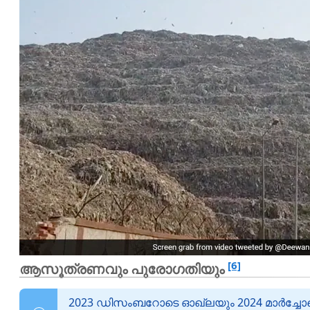
[6]
ആസൂത്രണവും പുരോഗതിയും
2023 ഡിസംബറോടെ ഓഖ്‌ലയും 2024 മാർച്ചോട