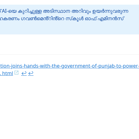
 AI-യെ കുറിച്ചുള്ള അടിസ്ഥാന അറിവും ഉയർന്നുവരുന്ന
സഹകരണം ഗവൺമെൻ്റിൻ്റെ സ്‌കൂൾ ഓഫ് എമിനൻസ്
ion-joins-hands-with-the-government-of-punjab-to-power-
. html
↩︎
↩︎