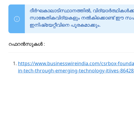
ദീർഘകാലാടിസ്ഥാനത്തിൽ, വിദ്യാർത്ഥികൾക്ക്
സാങ്കേതികവിദ്യകളും നൽകിക്കൊണ്ട് ഈ 
ഇനിഷ്യേറ്റീവിനെ പൂരകമാക്കും.
റഫറൻസുകൾ
:
https://www.businesswireindia.com/csrbox-foundat
in-tech-through-emerging-technology-itiives-86428