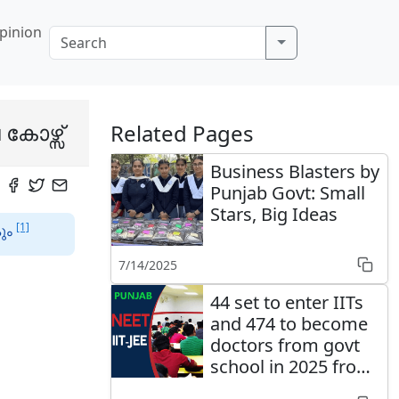
pinion
കോഴ്സ്
Related Pages
Business Blasters by
Punjab Govt: Small
Stars, Big Ideas
[1]
ും
7/14/2025
44 set to enter IITs
and 474 to become
doctors from govt
school in 2025 from
Punjab