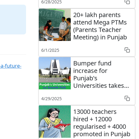
6/28/2025
20+ lakh parents
attend Mega PTMs
(Parents Teacher
Meeting) in Punjab
6/1/2025
Bumper fund
a-future-
increase for
Punjab's
Universities takes
them on growth
4/29/2025
path
13000 teachers
hired + 12000
regularised + 4000
promoted in Punjab