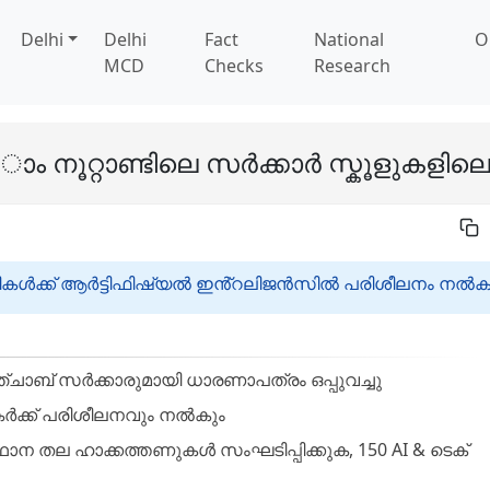
Delhi
Delhi
Fact
National
O
MCD
Checks
Research
ാം നൂറ്റാണ്ടിലെ സർക്കാർ സ്കൂളുകളിലെ 
ത്ഥികൾക്ക് ആർട്ടിഫിഷ്യൽ ഇൻ്റലിജൻസിൽ പരിശീലനം നൽക
ചാബ് സർക്കാരുമായി ധാരണാപത്രം ഒപ്പുവച്ചു
പകർക്ക് പരിശീലനവും നൽകും
ന തല ഹാക്കത്തണുകൾ സംഘടിപ്പിക്കുക, 150 AI & ടെക്