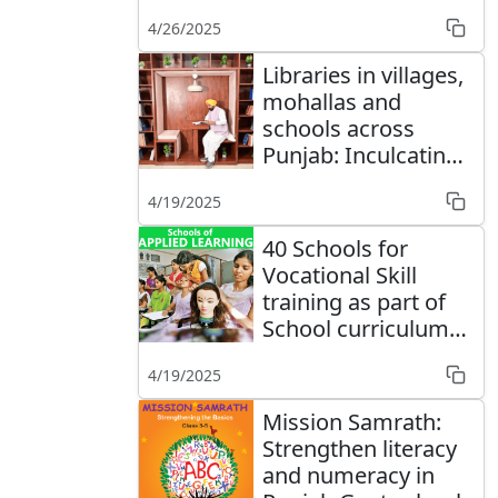
4/26/2025
Libraries in villages,
mohallas and
schools across
Punjab: Inculcating
reading habits
4/19/2025
40 Schools for
Vocational Skill
training as part of
School curriculum
started in Punjab
4/19/2025
Mission Samrath:
Strengthen literacy
and numeracy in