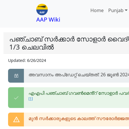
Home
Punjab
AAP Wiki
പഞ്ചാബ് സർക്കാർ സോളാർ വൈദ്യുത
1/3 ചെലവിൽ
Updated:
6/26/2024
അവസാനം അപ്ഡേറ്റ് ചെയ്തത്: 26 ജൂൺ 202
എഎപി പഞ്ചാബ് ഗവൺമെൻ്റ് സോളാർ പവർ പിപിഎ
[1]
മുൻ സർക്കാരുകളുടെ കാലത്ത് സൗരോർജ്ജത്തി