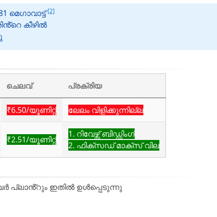
[2]
 മെഗാവാട്ട്
രിൻ്റെ കീഴിൽ
ു
ചെലവ്
പ്രക്രിയ
₹6.50/യൂണിറ്റ്
ലേലം വിളിക്കുന്നില്ല
1. റിവേഴ്സ് ബിഡ്ഡിംഗ്
₹2.51/യൂണിറ്റ്
2. ഫിക്സഡ് മാക്സ് വില
 പ്ലാൻ്റും ഇതിൽ ഉൾപ്പെടുന്നു