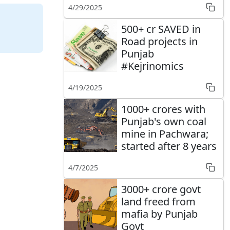
4/29/2025
500+ cr SAVED in
Road projects in
Punjab
#Kejrinomics
4/19/2025
1000+ crores with
Punjab's own coal
mine in Pachwara;
started after 8 years
4/7/2025
3000+ crore govt
land freed from
mafia by Punjab
Govt