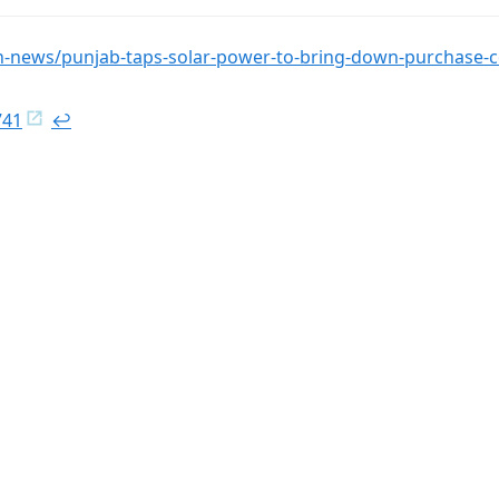
h-news/punjab-taps-solar-power-to-bring-down-purchase-c
741
↩︎