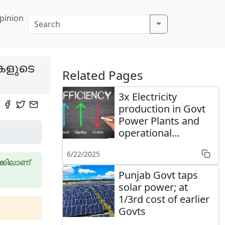
pinion
കളുടെ
Related Pages
3x Electricity
production in Govt
Power Plants and
operational
efficiencies
6/22/2025
്കിലാണ്
Punjab Govt taps
solar power; at
1/3rd cost of earlier
Govts