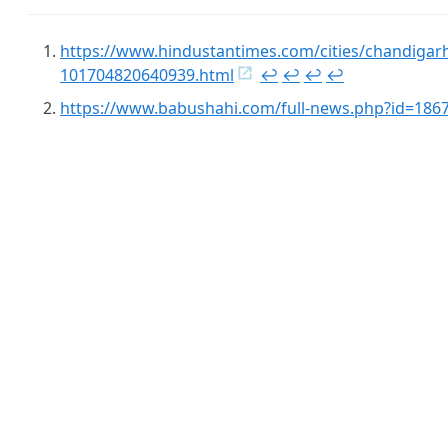
https://www.hindustantimes.com/cities/chandigar
101704820640939.html
↩︎
↩︎
↩︎
↩︎
https://www.babushahi.com/full-news.php?id=186