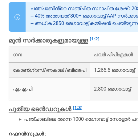
പഞ്ചാബിൻ്റെ സഞ്ചിത സ്ഥാപിത ശേഷി: 2081
-- 40% അതായത് 800+ മെഗാവാട്ട് AAP സർക്കാ
-- അധിക 2850 മെഗാവാട്ട് കമ്മീഷൻ ചെയ്യുന്ന
[1:2]
മുൻ സർക്കാരുകളുമായുള്ള
ഗവ
പവർ പിപിഎകൾ
കോൺഗ്രസ്/അകാലി/ബിജെപി
1,266.6 മെഗാവാട്ട്
എ.എ.പി
2,800 മെഗാവാട്ട്
[1:3]
പുതിയ ടെൻഡറുകൾ
പഞ്ചാബിലെ തന്നെ 1000 മെഗാവാട്ട് സോളാർ പവർ
റഫറൻസുകൾ
: