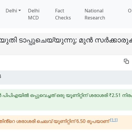
Delhi
Delhi
Fact
National
O
MCD
Checks
Research
ി ടാപ്പുചെയ്യുന്നു; മുൻ സർക്കാരു
4
യിൽ ഒപ്പുവെച്ചത് ഒരു യൂണിറ്റിന് ശരാശരി ₹2.51 നിരക
[1:1]
ൻ്റെ ശരാശരി ചെലവ് യൂണിറ്റിന് 6.50 രൂപയാണ്