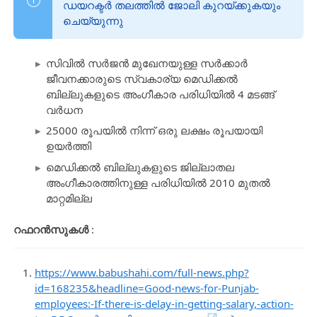
ഡയറക്ടർ തലത്തിൽ ജോലി കുറയ്ക്കുകയും
ചെയ്യുന്നു
സിവിൽ സർജൻ മുഖേനയുള്ള സർക്കാർ
ജീവനക്കാരുടെ സ്വകാര്യ മെഡിക്കൽ
ബില്ലുകളുടെ അംഗീകാര പരിധിയിൽ 4 മടങ്ങ്
വർധന
25000 രൂപയിൽ നിന്ന് ഒരു ലക്ഷം രൂപയായി
ഉയർത്തി
മെഡിക്കൽ ബില്ലുകളുടെ ജില്ലാതല
അംഗീകാരത്തിനുള്ള പരിധിയിൽ 2010 മുതൽ
മാറ്റമില്ല
റഫറൻസുകൾ
:
https://www.babushahi.com/full-news.php?
id=168235&headline=Good-news-for-Punjab-
employees:-If-there-is-delay-in-getting-salary,-action-