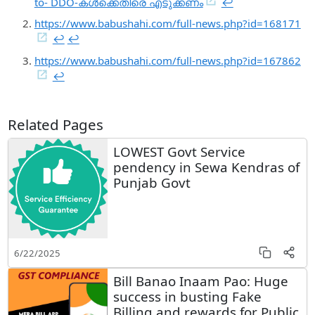
to- DDO-കൾക്കെതിരെ എടുക്കണം
↩︎
https://www.babushahi.com/full-news.php?id=168171
↩︎
↩︎
https://www.babushahi.com/full-news.php?id=167862
↩︎
Related Pages
LOWEST Govt Service
pendency in Sewa Kendras of
Punjab Govt
6/22/2025
Bill Banao Inaam Pao: Huge
success in busting Fake
Billing and rewards for Public