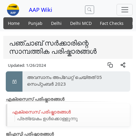
AAP Wiki
Home
Punjab
Delhi
Delhi MCD
Fact Checks
N
പഞ്ചാബ് സർക്കാരിന്റെ
സാമ്പത്തിക പരിഷ്കാരങ്ങൾ
Updated:
1/26/2024
അവസാനം അപ്ഡേറ്റ് ചെയ്തത് 05
സെപ്റ്റംബർ 2023
എക്സൈസ് പരിഷ്കാരങ്ങൾ
എക്സൈസ് പരിഷ്കാരങ്ങൾ
പ്രത്യേകം ഉൾക്കൊള്ളുന്നു
ജിഎസ്ടി പരിഷ്കാരങ്ങൾ