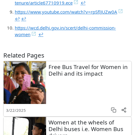
tenure/article67710919.ece
↩︎
https://www.youtube.com/watch?v=rpSfIJUZw0A
↩︎
↩︎
https://wcd.delhi.gov.in/scert/delhi-commission-
women
↩︎
Related Pages
Free Bus Travel for Women in
Delhi and its impact
3/22/2025
Women at the wheels of
Delhi buses i.e. Women Bus