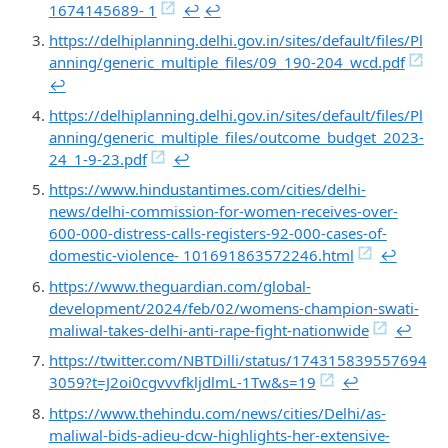
1674145689- 1
↩︎
↩︎
https://delhiplanning.delhi.gov.in/sites/default/files/Pl
anning/generic_multiple_files/09_190-204_wcd.pdf
↩︎
https://delhiplanning.delhi.gov.in/sites/default/files/Pl
anning/generic_multiple_files/outcome_budget_2023-
24_1-9-23.pdf
↩︎
https://www.hindustantimes.com/cities/delhi-
news/delhi-commission-for-women-receives-over-
600-000-distress-calls-registers-92-000-cases-of-
domestic-violence- 101691863572246.html
↩︎
https://www.theguardian.com/global-
development/2024/feb/02/womens-champion-swati-
maliwal-takes-delhi-anti-rape-fight-nationwide
↩︎
https://twitter.com/NBTDilli/status/174315839557694
3059?t=J2oi0cgvvvfkljdlmL-1Tw&s=19
↩︎
https://www.thehindu.com/news/cities/Delhi/as-
maliwal-bids-adieu-dcw-highlights-her-extensive-