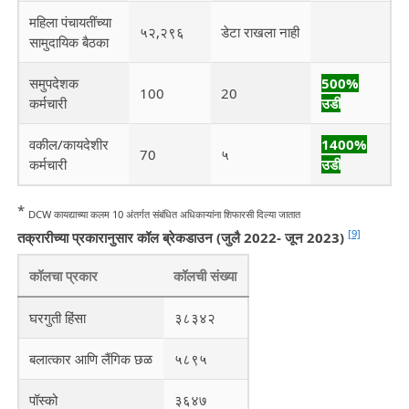
महिला पंचायतींच्या
५२,२९६
डेटा राखला नाही
सामुदायिक बैठका
समुपदेशक
500%
100
20
कर्मचारी
उडी
वकील/कायदेशीर
1400%
70
५
कर्मचारी
उडी
*
DCW कायद्याच्या कलम 10 अंतर्गत संबंधित अधिकाऱ्यांना शिफारसी दिल्या जातात
[9]
तक्रारीच्या प्रकारानुसार कॉल ब्रेकडाउन (जुलै 2022- जून 2023)
कॉलचा प्रकार
कॉलची संख्या
घरगुती हिंसा
३८३४२
बलात्कार आणि लैंगिक छळ
५८९५
पॉस्को
३६४७