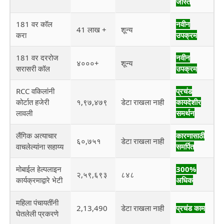
जास्त
181 वर कॉल
नवीन
41 लाख +
शून्य
करा
उपक्रम
181 वर दररोज
नवीन
४०००+
शून्य
सरासरी कॉल
उपक्रम
RCC वकिलांनी
प्रचंड
कोर्टात हजेरी
१,९७,४७९
डेटा राखला नाही
कायदेशीर
लावली
समर्थन
लैंगिक अत्याचार
कारणासाठी
६०,७५१
डेटा राखला नाही
वाचलेल्यांना सहाय्य
समर्पित
मोबाईल हेल्पलाइन
300%
२,५९,६९३
८४८
कार्यक्रमाद्वारे भेटी
अधिक
महिला पंचायतींनी
2,13,490
डेटा राखला नाही
प्रचंड काम
घेतलेली प्रकरणे