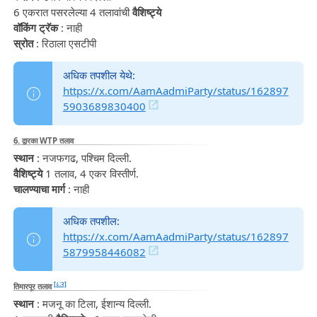
6 एकरात पसरलेल्या 4 तलावांची
वैशिष्ट्ये
वॉकिंग ट्रॅक
: नाही
स्रोत
: रिठाला एसटीपी
अधिक तपशील येथे:
https://x.com/AamAadmiParty/status/162897
5903689830400
6. द्वारका WTP तलाव
स्थान
: नजफगढ, पश्चिम दिल्ली.
वैशिष्ट्ये
1 तलाव, 4 एकर विस्तीर्ण.
चालण्याचा मार्ग
: नाही
अधिक तपशील:
https://x.com/AamAadmiParty/status/162897
5879958446082
[८:२]
तिमारपूर तलाव
स्थान
: मजनू का टिला, ईशान्य दिल्ली.