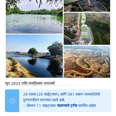
जून 2023 पर्यंत तपशीलवार उपलब्धी
26 तलाव (20 साईट्सवर) आणि 381 लहान जलस्रोतांचे
पुनरुज्जीवन करण्यात आले आहे.
-- किमान 11 साइट्सवर
चालण्याचे ट्रॅक
समर्पित आहेत