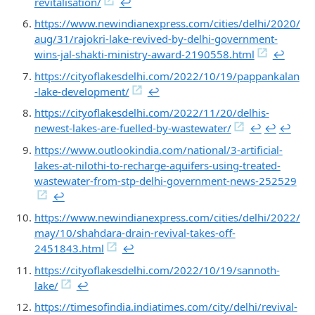
revitalisation/
↩︎
https://www.newindianexpress.com/cities/delhi/2020/
aug/31/rajokri-lake-revived-by-delhi-government-
wins-jal-shakti-ministry-award-2190558.html
↩︎
https://cityoflakesdelhi.com/2022/10/19/pappankalan
-lake-development/
↩︎
https://cityoflakesdelhi.com/2022/11/20/delhis-
newest-lakes-are-fuelled-by-wastewater/
↩︎
↩︎
↩︎
https://www.outlookindia.com/national/3-artificial-
lakes-at-nilothi-to-recharge-aquifers-using-treated-
wastewater-from-stp-delhi-government-news-252529
↩︎
https://www.newindianexpress.com/cities/delhi/2022/
may/10/shahdara-drain-revival-takes-off-
2451843.html
↩︎
https://cityoflakesdelhi.com/2022/10/19/sannoth-
lake/
↩︎
https://timesofindia.indiatimes.com/city/delhi/revival-