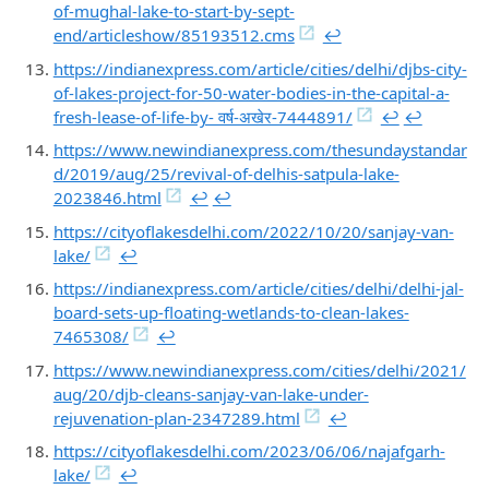
of-mughal-lake-to-start-by-sept-
end/articleshow/85193512.cms
↩︎
https://indianexpress.com/article/cities/delhi/djbs-city-
of-lakes-project-for-50-water-bodies-in-the-capital-a-
fresh-lease-of-life-by- वर्ष-अखेर-7444891/
↩︎
↩︎
https://www.newindianexpress.com/thesundaystandar
d/2019/aug/25/revival-of-delhis-satpula-lake-
2023846.html
↩︎
↩︎
https://cityoflakesdelhi.com/2022/10/20/sanjay-van-
lake/
↩︎
https://indianexpress.com/article/cities/delhi/delhi-jal-
board-sets-up-floating-wetlands-to-clean-lakes-
7465308/
↩︎
https://www.newindianexpress.com/cities/delhi/2021/
aug/20/djb-cleans-sanjay-van-lake-under-
rejuvenation-plan-2347289.html
↩︎
https://cityoflakesdelhi.com/2023/06/06/najafgarh-
lake/
↩︎