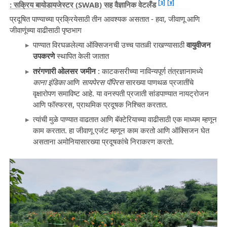
[३]
[४]
: सक्रिय बायोडायजेस्टर (SWAB) सह वैज्ञानिक वेटलँड
प्रदूषित पाण्याच्या प्रक्रियेसाठी तीन आवश्यक असतात - हवा, जीवाणू आणि
जीवाणूंच्या वाढीसाठी पृष्ठभाग
पाण्यात विरघळलेल्या ऑक्सिजनची उच्च पातळी राखण्यासाठी
वायुवीजन
उपकरणे
स्थापित केली जातात
तरंगणारी ओलसर जमीन
: काटकसरीच्या नाविन्यपूर्ण तंत्रज्ञानामध्ये
काना इंडिका
आणि
सायपेरस पॅपिरस
सारख्या पाणथळ प्रजातींचे
वृक्षारोपण समाविष्ट आहे. या वनस्पती प्रजाती सांडपाण्यात नायट्रोजन
आणि फॉस्फरस, प्राथमिक प्रदूषक निश्चित करतात.
त्यांची मुळे पाण्यात वाढतात आणि बॅक्टेरियाच्या वाढीसाठी एक माध्यम म्हणून
काम करतात. हा जीवाणू एजंट म्हणून काम करतो आणि ऑक्सिजन घेत
असताना अमोनियासारख्या प्रदूषकांचे निराकरण करतो.