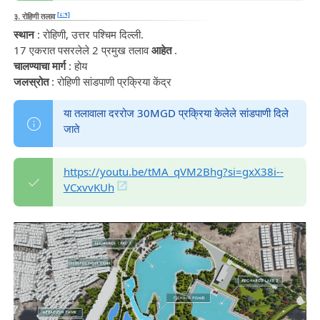
[८:१]
३. रोहिणी तलाव
स्थान
: रोहिणी, उत्तर पश्चिम दिल्ली.
17 एकरात पसरलेले 2 प्रमुख तलाव
आहेत
.
चालण्याचा मार्ग
: होय
जलस्रोत
: रोहिणी सांडपाणी प्रक्रिया केंद्र
या तलावाला दररोज 30MGD प्रक्रिया केलेले सांडपाणी दिले
जाते
https://youtu.be/tMA_qVM2Bhg?si=gxX38i--
VCxvvKUh