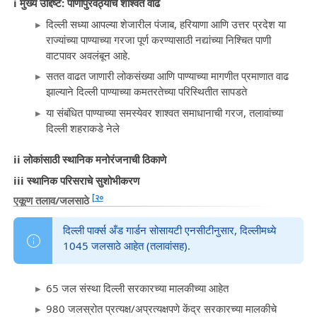
i मुख्य उद्दिष्ट: पाणीपुरवठ्याचे शाश्वत वाढ
दिल्ली सध्या आपल्या शेजारील पंजाब, हरियाणा आणि उत्तर प्रदेश या
राज्यांच्या पाण्याच्या गरजा पूर्ण करण्यासाठी नद्यांच्या निश्चित पाणी
वाटपावर अवलंबून आहे.
सतत वाढत जाणारी लोकसंख्या आणि पाण्याच्या मागणीत प्रमाणात वाढ
झाल्याने दिल्ली पाण्याच्या कमतरतेच्या परिस्थितीत सापडते
या संबंधित पाण्याच्या समस्येवर शाश्वत समाधानाची गरज, तलावांच्या
दिल्ली शहराकडे नेले
ii लोकांसाठी स्थानिक मनोरंजनाची ठिकाणे
iii स्थानिक परिसराचे सुशोभीकरण
[२०
एकूण तलाव/जलसाठे
दिल्ली पार्क्स अँड गार्डन सोसायटी एनसीटीनुसार, दिल्लीमध्ये
1045 जलसाठे आहेत (तलावांसह).
65 जल संस्था दिल्ली सरकारच्या मालकीच्या आहेत
980 जलस्रोत प्रत्यक्ष/अप्रत्यक्षपणे केंद्र सरकारच्या मालकीचे