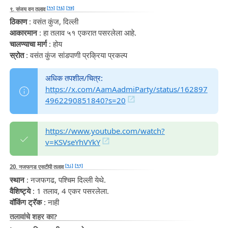
[१५]
[१६]
[१७]
९. संजय वन तलाव
ठिकाण
: वसंत कुंज, दिल्ली
आकारमान
: हा तलाव ५१ एकरात पसरलेला आहे.
चालण्याचा मार्ग
: होय
स्रोत
: वसंत कुंज सांडपाणी प्रक्रिया प्रकल्प
अधिक तपशील/चित्र:
https://x.com/AamAadmiParty/status/162897
4962290851840?s=20
https://www.youtube.com/watch?
v=KSVseYhVYkY
[१८]
[१९]
20. नजफगड एसटीपी तलाव
स्थान
: नजफगढ, पश्चिम दिल्ली येथे.
वैशिष्ट्ये
: 1 तलाव, 4 एकर पसरलेला.
वॉकिंग ट्रॅक
: नाही
तलावांचे शहर का?