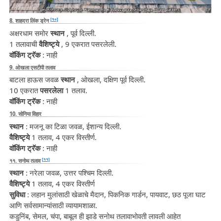
[१०]
8. शाहदरा लिंक ड्रेन
अक्षरधाम समोर
स्थान
, पूर्व दिल्ली.
1 तलावाची
वैशिष्ट्ये
, 9 एकरात पसरलेली.
वॉकिंग ट्रॅक
: नाही
9. ओखला एसटीपी तलाव
बाटला हाऊस जवळ
स्थान
, ओखला, दक्षिण पूर्व दिल्ली.
10 एकरात
पसरलेला
1 तलाव.
वॉकिंग ट्रॅक
: नाही
10. सोनिया विहार
स्थान
: मजनू का टिळा जवळ, ईशान्य दिल्ली.
वैशिष्ट्ये
1 तलाव, 4 एकर विस्तीर्ण.
वॉकिंग ट्रॅक
: नाही
[११]
११. सनोथ तलाव
स्थान
: नरेला जवळ, उत्तर पश्चिम दिल्ली.
वैशिष्ट्ये
1 तलाव, 4 एकर विस्तीर्ण
सुविधा
: लहान मुलांसाठी खेळाचे मैदान, पिकनिक गार्डन, पायवाट, छठ पूजा घाट
आणि सर्वसामान्यांसाठी व्यायामशाळा.
कडुनिंब, सेमल, चंपा, बाबूल ही झाडे सनोथ तलावाभोवती लावली आहेत