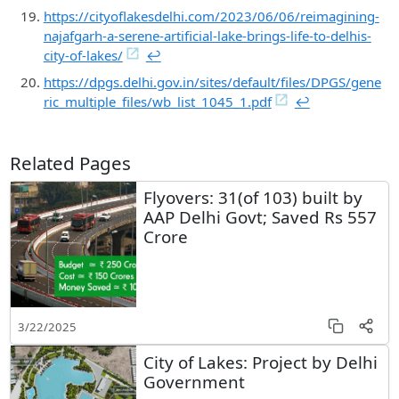
https://cityoflakesdelhi.com/2023/06/06/reimagining-
najafgarh-a-serene-artificial-lake-brings-life-to-delhis-
city-of-lakes/
↩︎
https://dpgs.delhi.gov.in/sites/default/files/DPGS/gene
ric_multiple_files/wb_list_1045_1.pdf
↩︎
Related Pages
Flyovers: 31(of 103) built by
AAP Delhi Govt; Saved Rs 557
Crore
3/22/2025
City of Lakes: Project by Delhi
Government