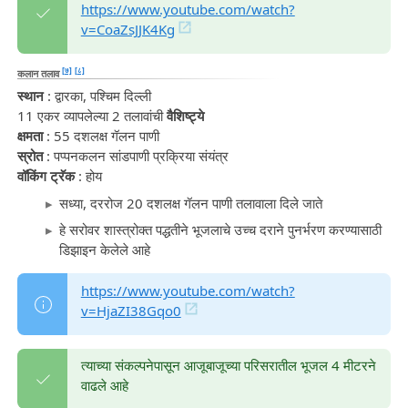
https://www.youtube.com/watch?
v=CoaZsJJK4Kg
[७]
[८]
कलान तलाव
स्थान
: द्वारका, पश्चिम दिल्ली
11 एकर व्यापलेल्या 2 तलावांची
वैशिष्ट्ये
क्षमता
: 55 दशलक्ष गॅलन पाणी
स्रोत
: पप्पनकलन सांडपाणी प्रक्रिया संयंत्र
वॉकिंग ट्रॅक
: होय
सध्या, दररोज 20 दशलक्ष गॅलन पाणी तलावाला दिले जाते
हे सरोवर शास्त्रोक्त पद्धतीने भूजलाचे उच्च दराने पुनर्भरण करण्यासाठी
डिझाइन केलेले आहे
https://www.youtube.com/watch?
v=HjaZI38Gqo0
त्याच्या संकल्पनेपासून आजूबाजूच्या परिसरातील भूजल 4 मीटरने
वाढले आहे