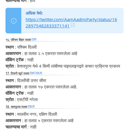
चालण्याचा मार्ग
: होय
अधिक येथे:
https://twitter.com/AamAadmiParty/status/16
28975482833371141
[१३]
१६. पश्चिम विहार तलाव
स्थान
: पश्चिम दिल्ली
आकारमान
: हा तलाव २.५ एकरात पसरलेला आहे
वॉकिंग ट्रॅक
: नाही
स्रोत
: केशवपुरम येथे 4 किमी लांबीच्या पाइपलाइनद्वारे कचरा प्रक्रिया प्रकल्प
[१४]
[१३:१]
17. टिकरी खुर्द तलाव
स्थान
: दिल्लीची उत्तर सीमा
आकारमान
: हा तलाव १७ एकरात पसरलेला आहे.
वॉकिंग ट्रॅक
: नाही
स्रोत
: एसटीपी नरेला
[१४:१]
18. सातपुल्ला तलाव
स्थान
: मालवीय नगर, दक्षिण दिल्ली
आकारमान
: हा तलाव ५ एकरात पसरलेला आहे
चालण्याचा मार्ग
: नाही