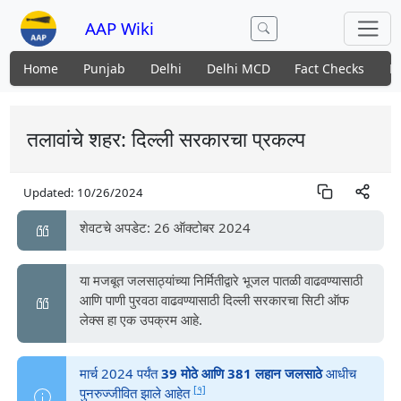
AAP Wiki
Home
Punjab
Delhi
Delhi MCD
Fact Checks
N
तलावांचे शहर: दिल्ली सरकारचा प्रकल्प
Updated:
10/26/2024
शेवटचे अपडेट: 26 ऑक्टोबर 2024
या मजबूत जलसाठ्यांच्या निर्मितीद्वारे भूजल पातळी वाढवण्यासाठी
आणि पाणी पुरवठा वाढवण्यासाठी दिल्ली सरकारचा सिटी ऑफ
लेक्स हा एक उपक्रम आहे.
मार्च 2024 पर्यंत
39 मोठे आणि 381 लहान जलसाठे
आधीच
[१]
पुनरुज्जीवित झाले आहेत