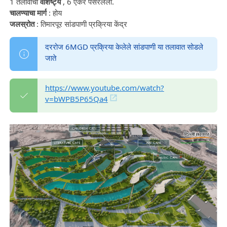
1 तलावाची
वैशिष्ट्ये
, 6 एकर पसरलेली.
चालण्याचा मार्ग
: होय
जलस्रोत
: तिमारपूर सांडपाणी प्रक्रिया केंद्र
दररोज 6MGD प्रक्रिया केलेले सांडपाणी या तलावात सोडले
जाते
https://www.youtube.com/watch?
v=bWPB5P65Qa4