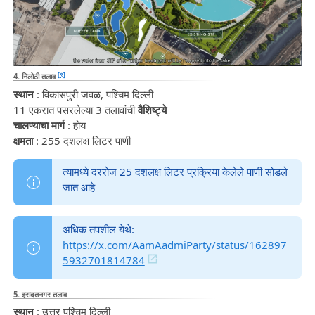
[९]
4. निलोठी तलाव
स्थान
: विकासपुरी जवळ, पश्चिम दिल्ली
11 एकरात पसरलेल्या 3 तलावांची
वैशिष्ट्ये
चालण्याचा मार्ग
: होय
क्षमता
: 255 दशलक्ष लिटर पाणी
त्यामध्ये दररोज 25 दशलक्ष लिटर प्रक्रिया केलेले पाणी सोडले
जात आहे
अधिक तपशील येथे:
https://x.com/AamAadmiParty/status/162897
5932701814784
5. इरादतनगर तलाव
स्थान
: उत्तर पश्चिम दिल्ली