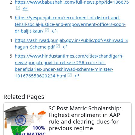
https://www.babushahi.com/full-news.php?id=186675
↩︎
https://yespunjab.com/recruitment-of-district-and-
tehsil-social-justice-and-empowerment-officers-soon-
dr-baljit-kaur/
↩︎
https://ashirwad.punjab.gov.in/Public/pdf/Ashirwad_S
hagun_Scheme.pdf
↩︎
https://www.hindustantimes.com/cities/chandigarh-
news/punjab-govt-to-release-256-crore-for-
beneficiaries-under-ashirwad-scheme-minister-
101676558620234.html
↩︎
Related Pages
SC Post Matric Scholarship:
Highest enrollment in AAP
rule and clearing dues for
previous regime