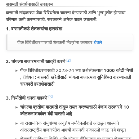
बासमती संवर्धनासाठी
उपक्रम
बासमती तांदळाच्या पीक विविधतेला चालना देण्यासाठी आणि भुसभुशीत होण्याचा
परिणाम कमी करण्यासाठी, सरकारने अनेक पावले उचलली:
1. बासमतीकडे शेतकऱ्यांचा हातखंडा
पीक विविधीकरणासाठी शेतकरी मित्रांना कामावर
घेतले
[४]
2. चांगल्या बाजारभावाची खात्री करणे
पीक विविधीकरणासाठी 2023-24 च्या अर्थसंकल्पात
1000 कोटी निधी
, विशेषत
: बासमती खरेदीसाठी चांगला बाजारभाव सुनिश्चित करण्यासाठी
सरकारी हस्तक्षेपासाठी
[५]
3. निर्यातीची क्षमता वाढवणे
चांगल्या प्रतीचा बासमती तांदूळ तयार करण्यासाठी पंजाब सरकारने 10
कीटकनाशकांवर बंदी घातली आहे
या रासायनिक संयुगांच्या अनुज्ञेय मर्यादेपलीकडे आढळून आल्याने
आंतरराष्ट्रीय बाजारपेठेत आमची बासमती नाकारली जाऊ नये म्हणून
शेतकरी प्रशिक्षण शिबिरे आणि सोशल मीडियाच्या माध्यमातून शेतकऱ्यांना