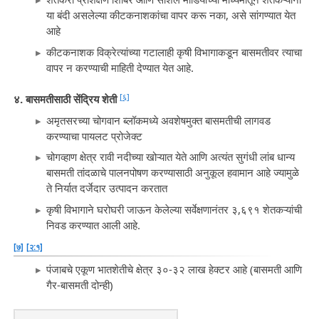
या बंदी असलेल्या कीटकनाशकांचा वापर करू नका, असे सांगण्यात येत
आहे
कीटकनाशक विक्रेत्यांच्या गटालाही कृषी विभागाकडून बासमतीवर त्याचा
वापर न करण्याची माहिती देण्यात येत आहे.
[६]
४. बासमतीसाठी सेंद्रिय शेती
अमृतसरच्या चोगवान ब्लॉकमध्ये अवशेषमुक्त बासमतीची लागवड
करण्याचा पायलट प्रोजेक्ट
चोगव्हाण क्षेत्र रावी नदीच्या खोऱ्यात येते आणि अत्यंत सुगंधी लांब धान्य
बासमती तांदळाचे पालनपोषण करण्यासाठी अनुकूल हवामान आहे ज्यामुळे
ते निर्यात दर्जेदार उत्पादन करतात
कृषी विभागाने घरोघरी जाऊन केलेल्या सर्वेक्षणानंतर ३,६९१ शेतकऱ्यांची
निवड करण्यात आली आहे.
[७]
[२:१]
पंजाबचे एकूण भातशेतीचे क्षेत्र ३०-३२ लाख हेक्टर आहे (बासमती आणि
गैर-बासमती दोन्ही)