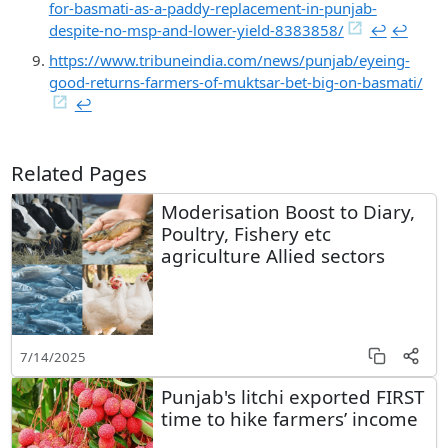
for-basmati-as-a-paddy-replacement-in-punjab-
despite-no-msp-and-lower-yield-8383858/
↩︎
↩︎
https://www.tribuneindia.com/news/punjab/eyeing-
good-returns-farmers-of-muktsar-bet-big-on-basmati/
↩︎
Related Pages
Moderisation Boost to Diary,
Poultry, Fishery etc
agriculture Allied sectors
7/14/2025
Punjab's litchi exported FIRST
time to hike farmers’ income