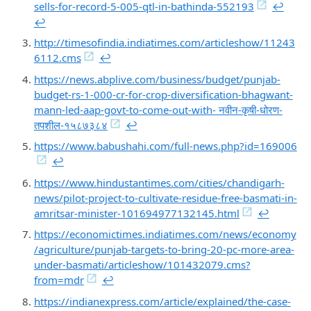
sells-for-record-5-005-qtl-in-bathinda-552193
↩︎
↩︎
http://timesofindia.indiatimes.com/articleshow/11243
6112.cms
↩︎
https://news.abplive.com/business/budget/punjab-
budget-rs-1-000-cr-for-crop-diversification-bhagwant-
mann-led-aap-govt-to-come-out-with- नवीन-कृषी-धोरण-
तपशील-१५८७३८४
↩︎
https://www.babushahi.com/full-news.php?id=169006
↩︎
https://www.hindustantimes.com/cities/chandigarh-
news/pilot-project-to-cultivate-residue-free-basmati-in-
amritsar-minister-101694977132145.html
↩︎
https://economictimes.indiatimes.com/news/economy
/agriculture/punjab-targets-to-bring-20-pc-more-area-
under-basmati/articleshow/101432079.cms?
from=mdr
↩︎
https://indianexpress.com/article/explained/the-case-