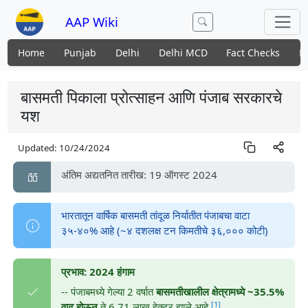
AAP Wiki
Home
Punjab
Delhi
Delhi MCD
Fact Checks
N
बासमती पिकाला प्रोत्साहन आणि पंजाब सरकारचे
यश
Updated:
10/24/2024
अंतिम अद्यतनित तारीख: 19 ऑगस्ट 2024
भारतातून वार्षिक बासमती तांदूळ निर्यातीत पंजाबचा वाटा
३५-४०% आहे (~४ दशलक्ष टन किमतीचे ३६,००० कोटी)
प्रभाव: 2024 हंगाम
-- पंजाबमध्ये गेल्या 2 वर्षात
बासमतीखालील क्षेत्रामध्ये ~35.5%
[1]
वाढ होऊन
ते 6.71 लाख हेक्टर झाले आहे