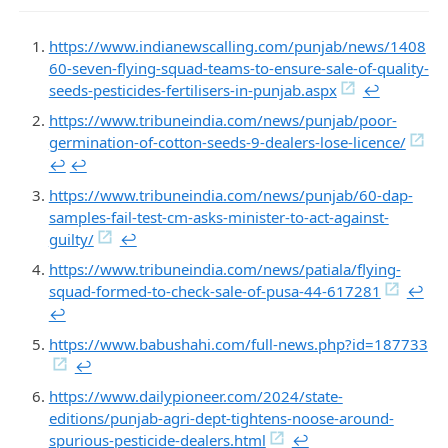
https://www.indianewscalling.com/punjab/news/1408
60-seven-flying-squad-teams-to-ensure-sale-of-quality-
seeds-pesticides-fertilisers-in-punjab.aspx
↩︎
https://www.tribuneindia.com/news/punjab/poor-
germination-of-cotton-seeds-9-dealers-lose-licence/
↩︎
↩︎
https://www.tribuneindia.com/news/punjab/60-dap-
samples-fail-test-cm-asks-minister-to-act-against-
guilty/
↩︎
https://www.tribuneindia.com/news/patiala/flying-
squad-formed-to-check-sale-of-pusa-44-617281
↩︎
↩︎
https://www.babushahi.com/full-news.php?id=187733
↩︎
https://www.dailypioneer.com/2024/state-
editions/punjab-agri-dept-tightens-noose-around-
spurious-pesticide-dealers.html
↩︎