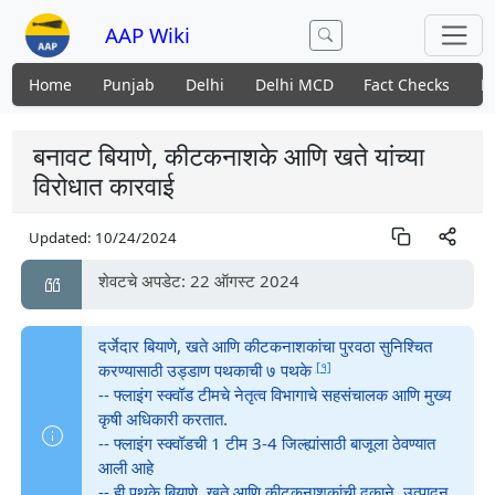
AAP Wiki
Home
Punjab
Delhi
Delhi MCD
Fact Checks
N
बनावट बियाणे, कीटकनाशके आणि खते यांच्या
विरोधात कारवाई
Updated:
10/24/2024
शेवटचे अपडेट: 22 ऑगस्ट 2024
दर्जेदार बियाणे, खते आणि कीटकनाशकांचा पुरवठा सुनिश्चित
[१]
करण्यासाठी उड्डाण पथकाची ७ पथके
-- फ्लाइंग स्क्वॉड टीमचे नेतृत्व विभागाचे सहसंचालक आणि मुख्य
कृषी अधिकारी करतात.
-- फ्लाइंग स्क्वॉडची 1 टीम 3-4 जिल्ह्यांसाठी बाजूला ठेवण्यात
आली आहे
-- ही पथके बियाणे, खते आणि कीटकनाशकांची दुकाने, उत्पादन