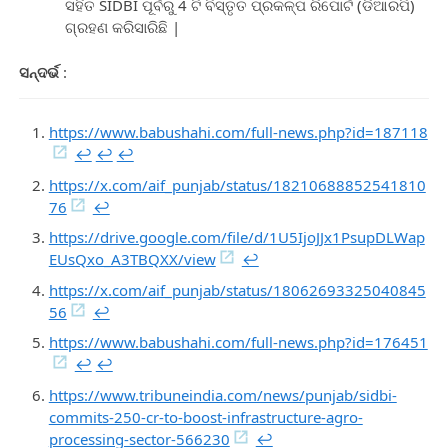
ସହିତ SIDBI ପୂର୍ବରୁ 4 ଟି ବିସ୍ତୃତ ପ୍ରକଳ୍ପ ରିପୋର୍ଟ (ଡିଆରପି)
ଗ୍ରହଣ କରିସାରିଛି |
ସନ୍ଦର୍ଭ
:
https://www.babushahi.com/full-news.php?id=187118
↩︎
↩︎
↩︎
https://x.com/aif_punjab/status/18210688852541810
76
↩︎
https://drive.google.com/file/d/1U5IjoJJx1PsupDLWap
EUsQxo_A3TBQXX/view
↩︎
https://x.com/aif_punjab/status/18062693325040845
56
↩︎
https://www.babushahi.com/full-news.php?id=176451
↩︎
↩︎
https://www.tribuneindia.com/news/punjab/sidbi-
commits-250-cr-to-boost-infrastructure-agro-
processing-sector-566230
↩︎