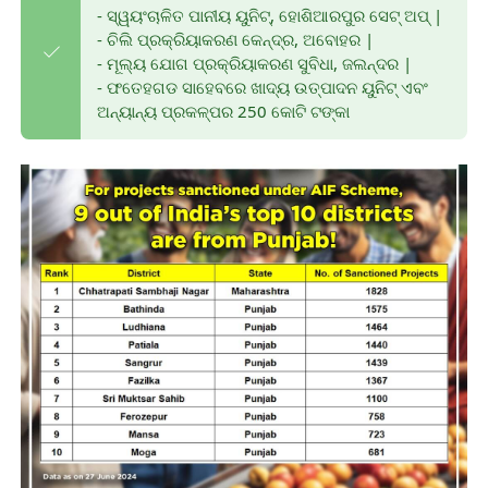
- ସ୍ୱୟଂଚାଳିତ ପାନୀୟ ୟୁନିଟ୍, ହୋଶିଆରପୁର ସେଟ୍ ଅପ୍ |
- ଚିଲି ପ୍ରକ୍ରିୟାକରଣ କେନ୍ଦ୍ର, ଅବୋହର |
- ମୂଲ୍ୟ ଯୋଗ ପ୍ରକ୍ରିୟାକରଣ ସୁବିଧା, ଜଲନ୍ଦର |
- ଫତେହଗଡ ସାହେବରେ ଖାଦ୍ୟ ଉତ୍ପାଦନ ୟୁନିଟ୍ ଏବଂ
ଅନ୍ୟାନ୍ୟ ପ୍ରକଳ୍ପର 250 କୋଟି ଟଙ୍କା