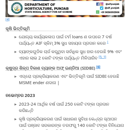
[4]
କୃଷି ଭିତ୍ତିଭୂମି
ଯୋଗ୍ୟ କାର୍ଯ୍ୟକଳାପ ପାଇଁ ଟର୍ମ loans ଣ ଉପରେ 7 ବର୍ଷ
|
ପର୍ଯ୍ୟନ୍ତ AIF ସ୍କିମ୍ 3% ସୁଧ ସହାୟତା ପ୍ରଦାନ କରେ
ବ୍ୟାଙ୍କଗୁଡିକ ଚାର୍ଜ କରୁଥିବା ସର୍ବାଧିକ ସୁଧ ହାର ହେଉଛି 9% ଏବଂ
[5: 1]
ଏହାର ଲାଭ 2 କୋଟି ଟଙ୍କା ପର୍ଯ୍ୟନ୍ତ ମିଳିପାରିବ
[6]
କ୍ଷୁଦ୍ର ଶିଳ୍ପ ବିକାଶ ବ୍ୟାଙ୍କ ଅଫ୍ ଇଣ୍ଡିଆ (SIDBI)
ଏଗ୍ରୋ ପ୍ରକ୍ରିୟାକରଣ ଏବଂ ଭିତ୍ତିଭୂମି ପାଇଁ SIDBI ହେଉଛି
MSME ender ଣଦାତା |
ନଭେମ୍ବର 2023
2023-24 ଆର୍ଥିକ ବର୍ଷ ପାଇଁ 250 କୋଟି ଟଙ୍କା ପ୍ରଦାନ
କରିଛନ୍ତି
କୃଷି ପ୍ରକ୍ରିୟାକରଣ ପାଇଁ ସାଧାରଣ ସୁବିଧା କେନ୍ଦ୍ର ସ୍ଥାପନ
ପାଇଁ ପଞ୍ଜାବ ସରକାରଙ୍କ ତରଫରୁ 140 କୋଟି ଟଙ୍କା ବିନିଯୋଗ