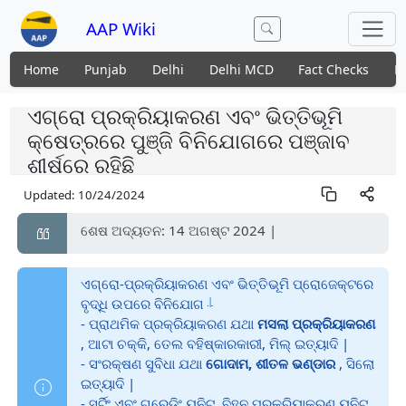
AAP Wiki
Home
Punjab
Delhi
Delhi MCD
Fact Checks
N
ଏଗ୍ରୋ ପ୍ରକ୍ରିୟାକରଣ ଏବଂ ଭିତ୍ତିଭୂମି
କ୍ଷେତ୍ରରେ ପୁଞ୍ଜି ବିନିଯୋଗରେ ପଞ୍ଜାବ
ଶୀର୍ଷରେ ରହିଛି
Updated:
10/24/2024
ଶେଷ ଅଦ୍ୟତନ: 14 ଅଗଷ୍ଟ 2024 |
ଏଗ୍ରୋ-ପ୍ରକ୍ରିୟାକରଣ ଏବଂ ଭିତ୍ତିଭୂମି ପ୍ରୋଜେକ୍ଟରେ
|
ବୃଦ୍ଧି ଉପରେ ବିନିଯୋଗ
- ପ୍ରାଥମିକ ପ୍ରକ୍ରିୟାକରଣ ଯଥା
ମସଲା ପ୍ରକ୍ରିୟାକରଣ
, ଆଟା ଚକ୍କି, ତେଲ ବହିଷ୍କାରକାରୀ, ମିଲ୍ ଇତ୍ୟାଦି |
- ସଂରକ୍ଷଣ ସୁବିଧା ଯଥା
ଗୋଦାମ, ଶୀତଳ ଭଣ୍ଡାର
, ସିଲୋ
ଇତ୍ୟାଦି |
- ସର୍ଟିଂ ଏବଂ ଗ୍ରେଡିଂ ୟୁନିଟ୍, ବିହନ ପ୍ରକ୍ରିୟାକରଣ ୟୁନିଟ୍