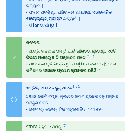
ଇତ୍ୟାଦି |
- ଫସଲ ଅବଶିଷ୍ଟ ପରିଚାଳନା ପ୍ରଣାଳୀ,
ସଙ୍କୋଚିତ
ବାୟୋଗ୍ୟାସ୍ ପ୍ଲାଣ୍ଟ
ଇତ୍ୟାଦି |
-
ସ lar ର ପମ୍ପ |
ସଫଳତା
- ଆଗ୍ରି ଇନଫ୍ରା ପାଣ୍ଠି ପାଇଁ
ଭାରତର ଶ୍ରେଷ୍ଠ ୧୦ଟି
[1: 1]
ଜିଲ୍ଲା ମଧ୍ୟରୁ 9 ଟି
ପଞ୍ଜାବର ଅଟେ
- ଭାରତରେ କୃଷି ଭିତ୍ତିଭୂମି ପାଣ୍ଠି ଯୋଜନା କାର୍ଯ୍ୟକାରୀ
[2]
କରିବାରେ
ପଞ୍ଜାବ ପ୍ରଥମ ସ୍ଥାନରେ ରହିଛି
[1: 2]
ଏପ୍ରିଲ୍ 2022 - ଜୁନ୍ 2024
5938 କୋଟି ଟଙ୍କା ମୂଲ୍ୟର ମୋଟ ପ୍ରକଳ୍ପକୁ ପଞ୍ଜାବ
ମଞ୍ଜୁର କରିଛି
- ମୋଟ ପ୍ରକଳ୍ପଗୁଡିକ ଅନୁମୋଦିତ: 14199+ |
[3]
SIDBI ସହିତ ଏମଓୟୁ