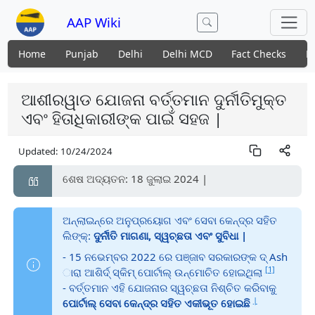
AAP Wiki
Home
Punjab
Delhi
Delhi MCD
Fact Checks
N
ଆଶୀରୱାଡ ଯୋଜନା ବର୍ତ୍ତମାନ ଦୁର୍ନୀତିମୁକ୍ତ
ଏବଂ ହିତାଧିକାରୀଙ୍କ ପାଇଁ ସହଜ |
Updated:
10/24/2024
ଶେଷ ଅଦ୍ୟତନ: 18 ଜୁଲାଇ 2024 |
ଅନ୍ଲାଇନ୍ରେ ଅନୁପ୍ରୟୋଗ ଏବଂ ସେବା କେନ୍ଦ୍ର ସହିତ
ଲିଙ୍କ୍:
ଦୁର୍ନୀତି ମାଗଣା, ସ୍ୱଚ୍ଛତା ଏବଂ ସୁବିଧା |
- 15 ନଭେମ୍ବର 2022 ରେ ପଞ୍ଜାବ ସରକାରଙ୍କ ଦ୍ Ash
[1]
ାରା ଆଶିର୍ଦ୍ ସ୍କିମ୍ ପୋର୍ଟାଲ୍ ଉନ୍ମୋଚିତ ହୋଇଥିଲା
- ବର୍ତ୍ତମାନ ଏହି ଯୋଜନାର ସ୍ୱଚ୍ଛତା ନିଶ୍ଚିତ କରିବାକୁ
|
ପୋର୍ଟାଲ୍ ସେବା କେନ୍ଦ୍ର ସହିତ ଏକୀଭୂତ ହୋଇଛି