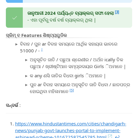
[3]
ଜାନୁଆରୀ 2024 ପର୍ଯ୍ୟନ୍ତ ବ୍ୟାକ୍ଲଗ୍ ସଫା ହେଲା
- ଏହା ପୂର୍ବରୁ ବର୍ଷ ବର୍ଷ ବ୍ୟାକ୍ଲଗ୍ ଥିଲା |
ସ୍କିମ୍ ବ Features ଶିଷ୍ଟ୍ୟଗୁଡିକ
ବିବାହ / ପୁନ ar ବିବାହ ସମୟରେ ଆର୍ଥିକ ସହାୟତା ଭାବରେ
|
51000 / -
ଅନୁସୂଚିତ ଜାତି / ପଛୁଆ ଶ୍ରେଣୀର / ଅର୍ଥନ ically ତିକ
ପଛୁଆ / ଖ୍ରୀଷ୍ଟିଆନ ସମ୍ପ୍ରଦାୟର Girls ିଅମାନେ |
କ any ଣସି ଜାତିର ବିଧବା girls ିଅମାନେ |
ପୁନ ar ବିବାହ ସମୟରେ ଅନୁସୂଚିତ ଜାତି ବିଧବା / ଛାଡପତ୍ର
[5]
ହୋଇଥିବା ମହିଳାମାନେ
ସନ୍ଦର୍ଭ
:
https://www.hindustantimes.com/cities/chandigarh-
news/punjab-govt-launches-portal-to-implement-
ashirwad-scheme-101672587545785.html
↩︎