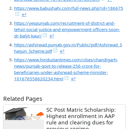
https://www.babushahi.com/full-news.php?id=186675
↩︎
https://yespunjab.com/recruitment-of-district-and-
tehsil-social-justice-and-empowerment-officers-soon-
dr-baljit-kaur/
↩︎
https://ashirwad.punjab.gov.in/Public/pdf/Ashirwad_S
hagun_Scheme.pdf
↩︎
https://www.hindustantimes.com/cities/chandigarh-
news/punjab-govt-to-release-256-crore-for-
beneficiaries-under-ashirwad-scheme-minister-
101676558620234.html
↩︎
Related Pages
SC Post Matric Scholarship:
Highest enrollment in AAP
rule and clearing dues for
previous regime