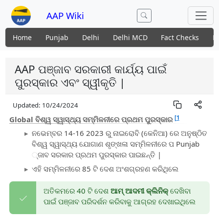
AAP Wiki
Home
Punjab
Delhi
Delhi MCD
Fact Checks
N
AAP ପଞ୍ଜାବ ସରକାରୀ କାର୍ଯ୍ୟ ପାଇଁ
ପୁରସ୍କାର ଏବଂ ସ୍ୱୀକୃତି |
Updated:
10/24/2024
[1
Global ବିଶ୍ୱ ସ୍ୱାସ୍ଥ୍ୟ ସମ୍ମିଳନୀରେ ପ୍ରଥମ ପୁରସ୍କାର
ନଭେମ୍ବର 14-16 2023 ରୁ ନାଇରୋବି (କେନିଆ) ରେ ଅନୁଷ୍ଠିତ
ବିଶ୍ୱ ସ୍ୱାସ୍ଥ୍ୟ ଯୋଗାଣ ଶୃଙ୍ଖଳା ସମ୍ମିଳନୀରେ ପ Punjab
୍ଜାବ ସରକାର ପ୍ରଥମ ପୁରସ୍କାର ପାଇଛନ୍ତି |
ଏହି ସମ୍ମିଳନୀରେ 85 ଟି ଦେଶ ଅଂଶଗ୍ରହଣ କରିଥିଲେ
ଅତିକମରେ 40 ଟି ଦେଶ
ଆମ୍ ଆଦମୀ କ୍ଲିନିକ୍
ଦେଖିବା
ପାଇଁ ପଞ୍ଜାବ ପରିଦର୍ଶନ କରିବାକୁ ଆଗ୍ରହ ଦେଖାଇଥିଲେ