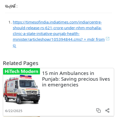
ସନ୍ଦର୍ଭ
:
https://timesofindia.indiatimes.com/india/centre-
should-release-rs-621-crore-under-nhm-mohalla-
clinic-a-state-initiative-punjab-health-
minister/articleshow/105394844.cms? = mdr from
ରୁ
Related Pages
15 min Ambulances in
Punjab: Saving precious lives
in emergencies
6/22/2025