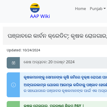
Home
Punjab
AAP Wiki
ପଞ୍ଜାବରେ କାର୍ବନ କ୍ରେଡିଟ୍: କୃଷକ ରୋଜଗାର
Updated:
10/24/2024
ଶେଷ ଅଦ୍ୟତନ: 20 ଅଗଷ୍ଟ 2024
କୃଷକମାନଙ୍କୁ ସେମାନଙ୍କ କୃଷି ଜମିରେ ବୃକ୍ଷ ରୋପଣ ପାଇ
ଅଙ୍ଗାରକାମ୍ଳ ଯୋଜନା ଆରମ୍ଭ କରିବାକୁ ପଞ୍ଜାବ ହେଉଛ
ର ସହଯୋଗରେ ପଞ୍ଜାବର କୃଷକମାନଙ୍କ ପାଇଁ ଏକ ଅଗ୍ରଗାମ
କୃଷକ ରୋଜଗାର, ପ୍ରଦୂଷଣ ଶିଳ୍ପ PAY |