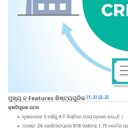
[1: 2]
[2: 2]
ମୁଖ୍ୟ ବ Features ଶିଷ୍ଟ୍ୟଗୁଡିକ
କ୍ଷତିପୂରଣ ଗଠନ
କୃଷକମାନେ 5 ବର୍ଷରୁ 4 ଟି କିସ୍ତିରେ ଦେୟ ଗ୍ରହଣ କରନ୍ତି |
ଅଗଷ୍ଟ 24: ହୋଶିଆରପୁରର 818 ଚାଷୀଙ୍କୁ 1.75 କୋଟିର ପ୍ର