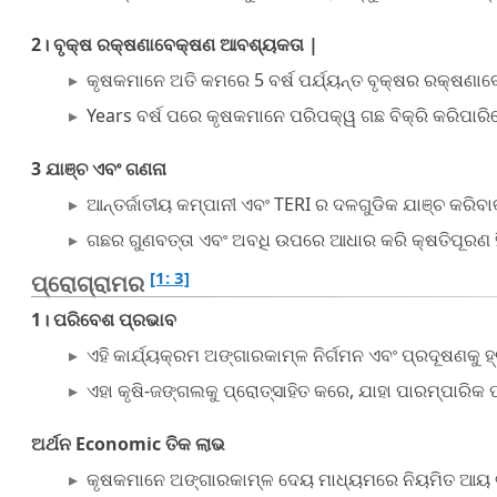
2। ବୃକ୍ଷ ରକ୍ଷଣାବେକ୍ଷଣ ଆବଶ୍ୟକତା |
କୃଷକମାନେ ଅତି କମରେ 5 ବର୍ଷ ପର୍ଯ୍ୟନ୍ତ ବୃକ୍ଷର ରକ୍ଷଣ
Years ବର୍ଷ ପରେ କୃଷକମାନେ ପରିପକ୍ୱ ଗଛ ବିକ୍ରି କରିପାରି
3 ଯାଞ୍ଚ ଏବଂ ଗଣନା
ଆନ୍ତର୍ଜାତୀୟ କମ୍ପାନୀ ଏବଂ TERI ର ଦଳଗୁଡିକ ଯାଞ୍ଚ କରିବାକ
ଗଛର ଗୁଣବତ୍ତା ଏବଂ ଅବଧି ଉପରେ ଆଧାର କରି କ୍ଷତିପୂରଣ ହିସ
[1: 3]
ପ୍ରୋଗ୍ରାମର
1। ପରିବେଶ ପ୍ରଭାବ
ଏହି କାର୍ଯ୍ୟକ୍ରମ ଅଙ୍ଗାରକାମ୍ଳ ନିର୍ଗମନ ଏବଂ ପ୍ରଦୂଷଣକୁ 
ଏହା କୃଷି-ଜଙ୍ଗଲକୁ ପ୍ରୋତ୍ସାହିତ କରେ, ଯାହା ପାରମ୍ପାର
ଅର୍ଥନ Economic ତିକ ଲାଭ
କୃଷକମାନେ ଅଙ୍ଗାରକାମ୍ଳ ଦେୟ ମାଧ୍ୟମରେ ନିୟମିତ ଆୟ ଗ