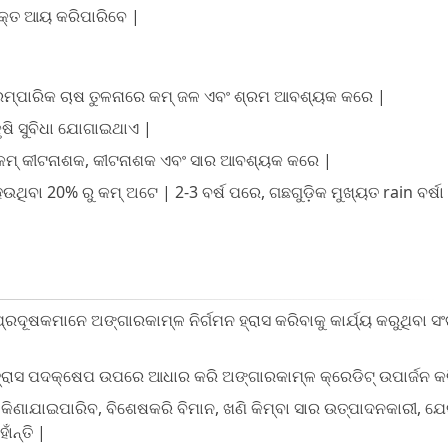
ିକ୍ତ ଆୟ କରିପାରିବେ |
ରମ୍ପାରିକ ଚାଷ ତୁଳନାରେ କମ୍ ଜଳ ଏବଂ ଶ୍ରମ ଆବଶ୍ୟକ କରେ |
ୃଷି ସୁବିଧା ଯୋଗାଇଥାଏ |
କମ୍ କୀଟନାଶକ, କୀଟନାଶକ ଏବଂ ସାର ଆବଶ୍ୟକ କରେ |
ବା 20% ରୁ କମ୍ ଅଟେ | 2-3 ବର୍ଷ ପରେ, ଗଛଗୁଡ଼ିକ ମୁଖ୍ୟତ rain ବର୍
ଦୂଷକମାନେ ଅଙ୍ଗାରକାମ୍ଳ ନିର୍ଗମନ ହ୍ରାସ କରିବାକୁ କାର୍ଯ୍ୟ କରୁଥିବା 
ହ୍ରାସ ପଦକ୍ଷେପ ଉପରେ ଆଧାର କରି ଅଙ୍ଗାରକାମ୍ଳ କ୍ରେଡିଟ୍ ଉପାର୍ଜନ କ
ାରା କିଣାଯାଇପାରିବ, ବିଶେଷକରି ବିମାନ, ଖଣି କିମ୍ବା ସାର ଉତ୍ପାଦନକାରୀ, ଯ
ାଁନ୍ତି |