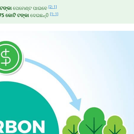
[2: 1]
 ଟଙ୍କା
ପେମେଣ୍ଟ ପାଇବେ
[1: 1]
75 କୋଟି ଟଙ୍କା
ଦେଇଛନ୍ତି