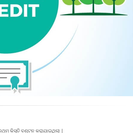
ଥମ କିସ୍ତି ବଣ୍ଟନ କରାଯାଇଥିଲା |