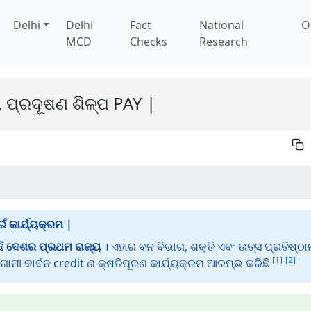
Delhi
Delhi
Fact
National
O
MCD
Checks
Research
, ପ୍ରଦୂଷଣ ଶିଳ୍ପ PAY |
ଁ କାର୍ଯ୍ୟକ୍ରମ |
ି ଦେଶର ପ୍ରଥମ ରାଜ୍ୟ
। ଏହାର ବନ ବିଭାଗ, ଶକ୍ତି ଏବଂ ଉତ୍ସ ପ୍ରତିଷ୍ଠା
[1]
[2]
ୀ କାର୍ବନ credit ଣ କ୍ଷତିପୂରଣ କାର୍ଯ୍ୟକ୍ରମ ଆରମ୍ଭ କରିଛି