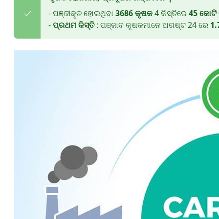
- ପଞ୍ଜୀକୃତ ହୋଇଥିବା
3686 କୃଷକ
4 କିସ୍ତିରେ
45 କୋଟି
-
ପ୍ରଥମ କିସ୍ତି
: ପଞ୍ଜାବ କୃଷକମାନେ ଅଗଷ୍ଟ 24 ରେ
1.