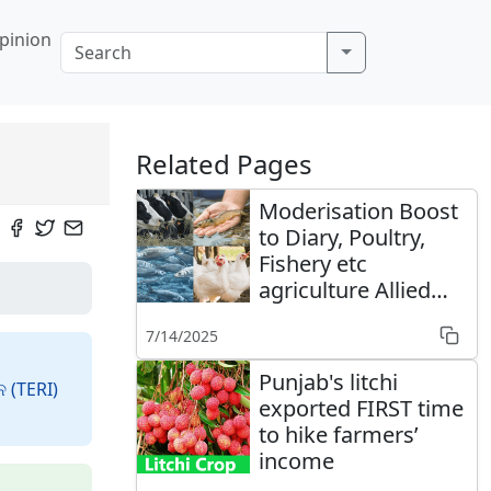
pinion
Related Pages
Moderisation Boost
to Diary, Poultry,
Fishery etc
agriculture Allied
sectors
7/14/2025
Punjab's litchi
ନ (TERI)
exported FIRST time
to hike farmers’
income