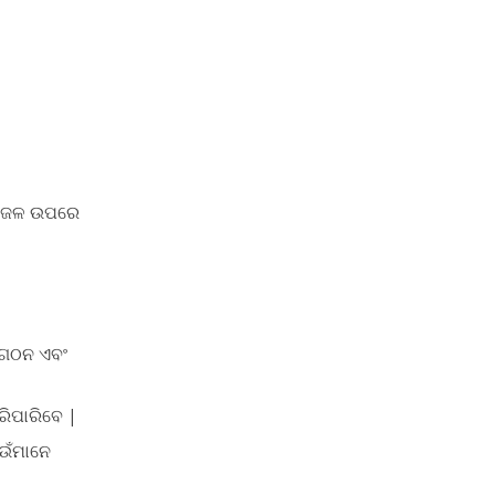
ଷା ଜଳ ଉପରେ
ସଂଗଠନ ଏବଂ
ରିପାରିବେ |
େଉଁମାନେ