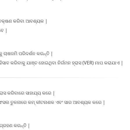
ାବେକ୍ଷଣ କରିବା ଆବଶ୍ୟକ |
ବେ |
ୁ ଚାଷଜମି ପରିଦର୍ଶନ କରନ୍ତି |
ାବ କରିବାକୁ ଯାଞ୍ଚ ହୋଇଥିବା ନିର୍ଗମନ ହ୍ରାସ (VER) ମାପ କରାଯାଏ |
ହ୍ରାସ କରିବାରେ ସାହାଯ୍ୟ କରେ |
ିକ ଫସଲ ତୁଳନାରେ କମ୍ କୀଟନାଶକ ଏବଂ ସାର ଆବଶ୍ୟକ କରେ |
୍ରହଣ କରନ୍ତି |