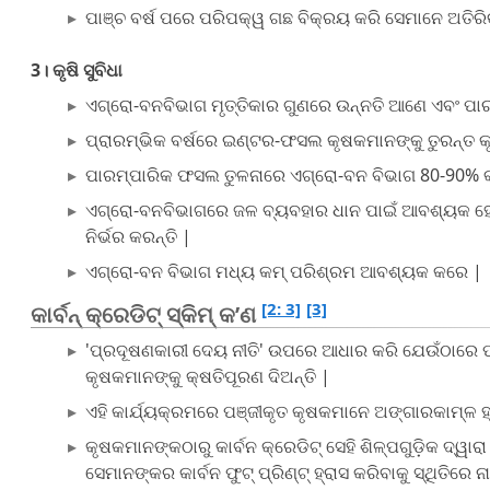
ପାଞ୍ଚ ବର୍ଷ ପରେ ପରିପକ୍ୱ ଗଛ ବିକ୍ରୟ କରି ସେମାନେ ଅତିର
3। କୃଷି ସୁବିଧା
ଏଗ୍ରୋ-ବନବିଭାଗ ମୃତ୍ତିକାର ଗୁଣରେ ଉନ୍ନତି ଆଣେ ଏବଂ ପା
ପ୍ରାରମ୍ଭିକ ବର୍ଷରେ ଇଣ୍ଟର-ଫସଲ କୃଷକମାନଙ୍କୁ ତୁରନ୍ତ କ
ପାରମ୍ପାରିକ ଫସଲ ତୁଳନାରେ ଏଗ୍ରୋ-ବନ ବିଭାଗ 80-90% 
ଏଗ୍ରୋ-ବନବିଭାଗରେ ଜଳ ବ୍ୟବହାର ଧାନ ପାଇଁ ଆବଶ୍ୟକ ହେଉଥି
ନିର୍ଭର କରନ୍ତି |
ଏଗ୍ରୋ-ବନ ବିଭାଗ ମଧ୍ୟ କମ୍ ପରିଶ୍ରମ ଆବଶ୍ୟକ କରେ |
[2: 3]
[3]
କାର୍ବନ୍ କ୍ରେଡିଟ୍ ସ୍କିମ୍ କ’ଣ
'ପ୍ରଦୂଷଣକାରୀ ଦେୟ ନୀତି' ଉପରେ ଆଧାର କରି ଯେଉଁଠାରେ ପ୍ର
କୃଷକମାନଙ୍କୁ କ୍ଷତିପୂରଣ ଦିଅନ୍ତି |
ଏହି କାର୍ଯ୍ୟକ୍ରମରେ ପଞ୍ଜୀକୃତ କୃଷକମାନେ ଅଙ୍ଗାରକାମ୍ଳ 
କୃଷକମାନଙ୍କଠାରୁ କାର୍ବନ କ୍ରେଡିଟ୍ ସେହି ଶିଳ୍ପଗୁଡ଼ିକ ଦ୍ୱ
ସେମାନଙ୍କର କାର୍ବନ ଫୁଟ୍ ପ୍ରିଣ୍ଟ୍ ହ୍ରାସ କରିବାକୁ ସ୍ଥିତିରେ ନାହ