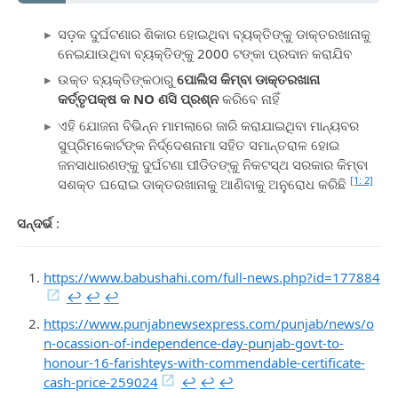
ସଡ଼କ ଦୁର୍ଘଟଣାର ଶିକାର ହୋଇଥିବା ବ୍ୟକ୍ତିଙ୍କୁ ଡାକ୍ତରଖାନାକୁ
ନେଇଯାଉଥିବା ବ୍ୟକ୍ତିଙ୍କୁ 2000 ଟଙ୍କା ପ୍ରଦାନ କରାଯିବ
ଉକ୍ତ ବ୍ୟକ୍ତିଙ୍କଠାରୁ
ପୋଲିସ କିମ୍ବା ଡାକ୍ତରଖାନା
କର୍ତ୍ତୃପକ୍ଷ କ NO ଣସି ପ୍ରଶ୍ନ
କରିବେ ନାହିଁ
ଏହି ଯୋଜନା ବିଭିନ୍ନ ମାମଲାରେ ଜାରି କରାଯାଇଥିବା ମାନ୍ୟବର
ସୁପ୍ରିମକୋର୍ଟଙ୍କ ନିର୍ଦ୍ଦେଶନାମା ସହିତ ସମାନ୍ତରାଳ ହୋଇ
ଜନସାଧାରଣଙ୍କୁ ଦୁର୍ଘଟଣା ପୀଡିତଙ୍କୁ ନିକଟସ୍ଥ ସରକାର କିମ୍ବା
[1: 2]
ସଶକ୍ତ ଘରୋଇ ଡାକ୍ତରଖାନାକୁ ଆଣିବାକୁ ଅନୁରୋଧ କରିଛି
ସନ୍ଦର୍ଭ
:
https://www.babushahi.com/full-news.php?id=177884
↩︎
↩︎
↩︎
https://www.punjabnewsexpress.com/punjab/news/o
n-ocassion-of-independence-day-punjab-govt-to-
honour-16-farishteys-with-commendable-certificate-
cash-price-259024
↩︎
↩︎
↩︎