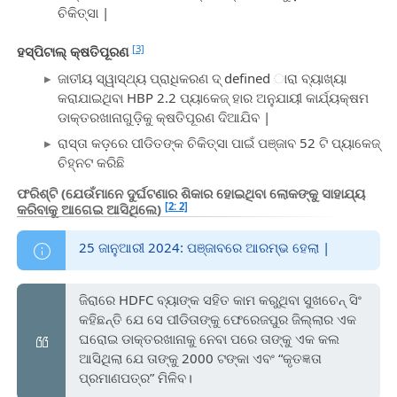
ଚିକିତ୍ସା |
[3]
ହସ୍ପିଟାଲ୍ କ୍ଷତିପୂରଣ
ଜାତୀୟ ସ୍ୱାସ୍ଥ୍ୟ ପ୍ରାଧିକରଣ ଦ୍ defined ାରା ବ୍ୟାଖ୍ୟା
କରାଯାଇଥିବା HBP 2.2 ପ୍ୟାକେଜ୍ ହାର ଅନୁଯାୟୀ କାର୍ଯ୍ୟକ୍ଷମ
ଡାକ୍ତରଖାନାଗୁଡ଼ିକୁ କ୍ଷତିପୂରଣ ଦିଆଯିବ |
ରାସ୍ତା କଡ଼ରେ ପୀଡିତଙ୍କ ଚିକିତ୍ସା ପାଇଁ ପଞ୍ଜାବ 52 ଟି ପ୍ୟାକେଜ୍
ଚିହ୍ନଟ କରିଛି
ଫରିଶ୍ଟି (ଯେଉଁମାନେ ଦୁର୍ଘଟଣାର ଶିକାର ହୋଇଥିବା ଲୋକଙ୍କୁ ସାହାଯ୍ୟ
[2: 2]
କରିବାକୁ ଆଗେଇ ଆସିଥିଲେ)
25 ଜାନୁଆରୀ 2024: ପଞ୍ଜାବରେ ଆରମ୍ଭ ହେଲା |
ଜିରାରେ HDFC ବ୍ୟାଙ୍କ ସହିତ କାମ କରୁଥିବା ସୁଖଚେନ୍ ସିଂ
କହିଛନ୍ତି ଯେ ସେ ପୀଡିତାଙ୍କୁ ଫେରେଜପୁର ଜିଲ୍ଲାର ଏକ
ଘରୋଇ ଡାକ୍ତରଖାନାକୁ ନେବା ପରେ ତାଙ୍କୁ ଏକ କଲ
ଆସିଥିଲା ଯେ ତାଙ୍କୁ 2000 ଟଙ୍କା ଏବଂ “କୃତଜ୍ଞତା
ପ୍ରମାଣପତ୍ର” ମିଳିବ।