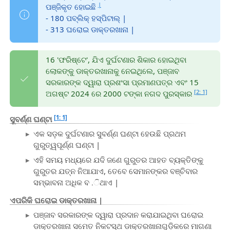
|
ପଞ୍ଜିକୃତ ହୋଇଛି
- 180 ପବ୍ଲିକ୍ ହସ୍ପିଟାଲ୍ |
- 313 ଘରୋଇ ଡାକ୍ତରଖାନା |
16 'ଫରିଷ୍ଟେ', ଯିଏ ଦୁର୍ଘଟଣାର ଶିକାର ହୋଇଥିବା
ଲୋକଙ୍କୁ ଡାକ୍ତରଖାନାକୁ ନେଇଥିଲେ, ପଞ୍ଜାବ
ସରକାରଙ୍କ ଦ୍ୱାରା ପ୍ରଶଂସା ପ୍ରମାଣପତ୍ର ଏବଂ 15
[2: 1]
ଅଗଷ୍ଟ 2024 ରେ 2000 ଟଙ୍କା ନଗଦ ପୁରସ୍କାର
[1: 1]
ସୁବର୍ଣ୍ଣ ଘଣ୍ଟା
ଏକ ସଡ଼କ ଦୁର୍ଘଟଣାର ସୁବର୍ଣ୍ଣ ଘଣ୍ଟା ହେଉଛି ପ୍ରଥମ
ଗୁରୁତ୍ୱପୂର୍ଣ୍ଣ ଘଣ୍ଟା |
ଏହି ସମୟ ମଧ୍ୟରେ ଯଦି ଜଣେ ଗୁରୁତର ଆହତ ବ୍ୟକ୍ତିଙ୍କୁ
ଗୁରୁତର ଯତ୍ନ ନିଆଯାଏ, ତେବେ ସେମାନଙ୍କର ବଞ୍ଚିବାର
ସମ୍ଭାବନା ଅଧିକ ବ .ିଥାଏ |
ଏପରିକି ଘରୋଇ ଡାକ୍ତରଖାନା |
ପଞ୍ଜାବ ସରକାରଙ୍କ ଦ୍ୱାରା ପ୍ରଦାନ କରାଯାଇଥିବା ଘରୋଇ
ଡାକ୍ତରଖାନା ସମେତ ନିକଟସ୍ଥ ଡାକ୍ତରଖାନାଗୁଡ଼ିକରେ ମାଗଣା