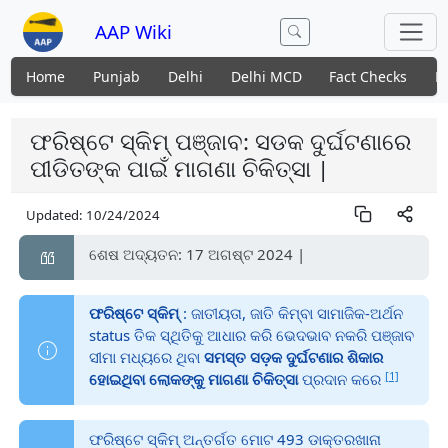
AAP Wiki
Home
Punjab
Delhi
Delhi MCD
Fact Checks
N
ଫରିଷ୍ଟେ ସ୍କିମ୍ ପଞ୍ଜାବ: ସଡକ ଦୁର୍ଘଟଣାରେ
ପୀଡିତଙ୍କ ପାଇଁ ମାଗଣା ଚିକିତ୍ସା |
Updated:
10/24/2024
ଶେଷ ଅଦ୍ୟତନ: 17 ଅଗଷ୍ଟ 2024 |
ଫରିଷ୍ଟେ ସ୍କିମ୍
: ଜାତୀୟତା, ଜାତି କିମ୍ବା ସାମାଜିକ-ଅର୍ଥନ
status ତିକ ସ୍ଥିତିକୁ ଆଧାର କରି ଭେଦଭାବ ନକରି ପଞ୍ଜାବ
ସୀମା ମଧ୍ୟରେ ଥିବା
ସମସ୍ତ ସଡ଼କ ଦୁର୍ଘଟଣାର ଶିକାର
[1]
ହୋଇଥିବା ଲୋକଙ୍କୁ ମାଗଣା ଚିକିତ୍ସା
ପ୍ରଦାନ କରେ
ଫରିଷ୍ଟେ ସ୍କିମ୍ ଅନ୍ତର୍ଗତ ମୋଟ 493 ଡାକ୍ତରଖାନା