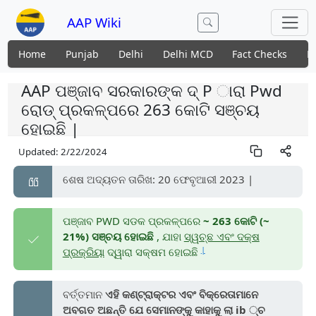
AAP Wiki
Home
Punjab
Delhi
Delhi MCD
Fact Checks
N
AAP ପଞ୍ଜାବ ସରକାରଙ୍କ ଦ୍ P ାରା Pwd
ରୋଡ୍ ପ୍ରକଳ୍ପରେ 263 କୋଟି ସଞ୍ଚୟ
ହୋଇଛି |
Updated:
2/22/2024
ଶେଷ ଅଦ୍ୟତନ ତାରିଖ: 20 ଫେବୃଆରୀ 2023 |
ପଞ୍ଜାବ PWD ସଡକ ପ୍ରକଳ୍ପରେ
~ 263 କୋଟି (~
21%) ସଞ୍ଚୟ ହୋଇଛି
, ଯାହା
ସ୍ୱଚ୍ଛ ଏବଂ ଦକ୍ଷ
|
ପ୍ରକ୍ରିୟା
ଦ୍ୱାରା ସକ୍ଷମ ହୋଇଛି
ବର୍ତ୍ତମାନ
ଏହି କଣ୍ଟ୍ରାକ୍ଟର ଏବଂ ବିକ୍ରେତାମାନେ
ଅବଗତ ଅଛନ୍ତି ଯେ ସେମାନଙ୍କୁ କାହାକୁ ଲା ib ୍ଚ