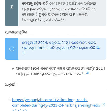
ଦେବାକୁ ପଡ଼ିବ ନାହିଁ
ଏବଂ କେବଳ ଯେଉଁମାନେ ସର୍ବନିମ୍ନ
ମୂଲ୍ୟରେ ସର୍ବାଧିକ ଗୁଣବତ୍ତା ଉତ୍ପାଦନ କରିପାରିବେ,
ସେମାନେ ହିଁ ଚୁକ୍ତି ପାଇବେ ବୋଲି ପ P ୍ଜାବର
ପିଡବ୍ଲ୍ୟୁଡି ମନ୍ତ୍ରୀ କହିଛନ୍ତି।
ପ୍ରକଳ୍ପଗୁଡିକ
ଫେବୃଆରୀ 2024: ସମୁଦାୟ 2121 କିଲୋମିଟର ସଡକ
[1:
ପ୍ରକଳ୍ପ 1089 କୋଟି ମୂଲ୍ୟରେ ନିର୍ମିତ ହୋଇସାରିଛି
1]
ଅବଶିଷ୍ଟ 1954 କିଲୋମିଟର ସଡକ ପ୍ରକଳ୍ପ 31 ମାର୍ଚ୍ଚ 2024
[1: 2]
ପର୍ଯ୍ୟନ୍ତ 1066 କ୍ରେର ମୂଲ୍ୟରେ ଶେଷ ହେବ
ସନ୍ଦର୍ଭ
:
https://yespunjab.com/2121km-long-roads-
completed-during-fy-2023-24-harbhajan-singh-eto/
↩︎
↩︎
↩︎