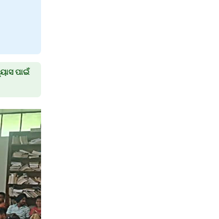
ୟାସ ପାଇଁ