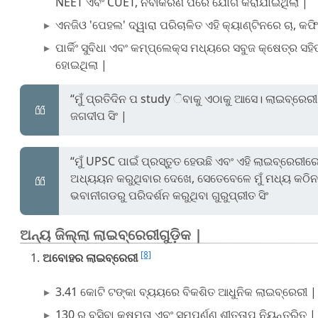
NEET ଏବଂ CUET, ନବୀକରଣ ପରେ ଯୋଗ କରାଯାଇଥିଲା |
ଏନଜିଓ 'ପେହଲ' ଦ୍ୱାରା ପରିଚାଳିତ ଏହି କ୍ୟାଣ୍ଟିନରେ ଚା, କଫି 
ପାର୍କିଂ ସୁବିଧା ଏବଂ କମ୍ପ୍ଲେକ୍ସ ମଧ୍ୟରେ ସବୁଜ କ୍ଷେତ୍ର ସ
ହୋଇଥିଲା |
“ମୁଁ ପ୍ରତିଦିନ ପ study ିବାକୁ ଏଠାକୁ ଆସେ। ଲାଇବ୍ରେର
ଜଗଦୀପ ସିଂ |
“ମୁଁ UPSC ପାଇଁ ପ୍ରସ୍ତୁତ ହେଉଛି ଏବଂ ଏହି ଲାଇବ୍ରେ
ଅଧ୍ୟୟନ କରୁଥିବାର ଦେଖେ, ସେତେବେଳେ ମୁଁ ମଧ୍ୟ କଠିନ 
ଭବାନୀଗଡରୁ ପରିଦର୍ଶନ କରୁଥିବା ଗୁରୁପ୍ରୀତ ସିଂ
ଅନ୍ୟ ଜିଲ୍ଲା ଲାଇବ୍ରେରୀଗୁଡ଼ିକ |
[8]
ଅବୋହର ଲାଇବ୍ରେରୀ
3.41 କୋଟି ଟଙ୍କା ବ୍ୟୟରେ ବିକଶିତ ଆଧୁନିକ ଲାଇବ୍ରେରୀ |
130 ର ବସିବା କ୍ଷମତା ଏବଂ ସମ୍ପୂର୍ଣ୍ଣ ଶୀତତାପ ନିୟନ୍ତ୍ରିତ |