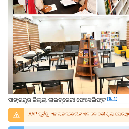
[6: 1]
ସାଙ୍ଗରୁର ଜିଲ୍ଲା ଲାଇବ୍ରେରୀ ଫେସେଲିଫ୍ଟ
AAP ପୂର୍ବରୁ, ଏହି ଲାଇବ୍ରେରୀଟି ଏକ କୋଠରୀ ଥିଲା ଯେଉଁଥ