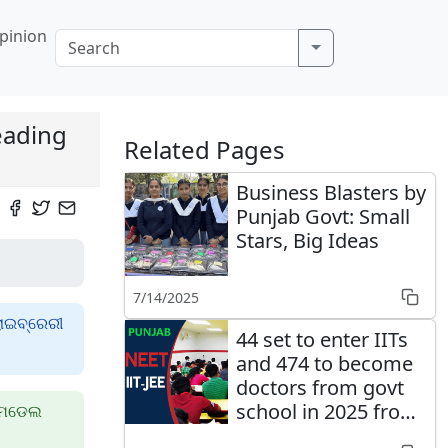
pinion
eading
Related Pages
Business Blasters by
Punjab Govt: Small
Stars, Big Ideas
7/14/2025
ଲାଇବ୍ରେରୀ
44 set to enter IITs
and 474 to become
doctors from govt
school in 2025 from
କ ମଡେଲ
Punjab