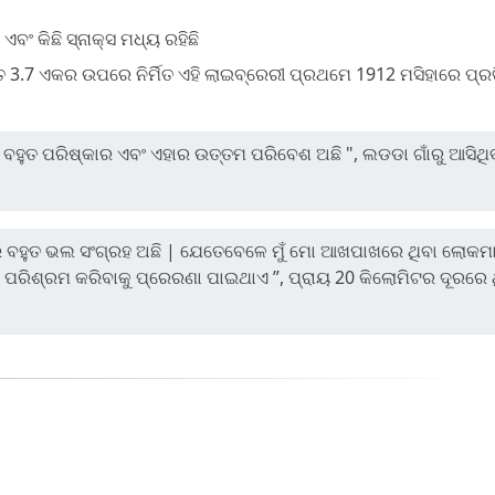
ଏବଂ କିଛି ସ୍ନାକ୍ସ ମଧ୍ୟ ରହିଛି
ହିତ 3.7 ଏକର ଉପରେ ନିର୍ମିତ ଏହି ଲାଇବ୍ରେରୀ ପ୍ରଥମେ 1912 ମସିହାରେ ପ୍ରତ
ୀ ବହୁତ ପରିଷ୍କାର ଏବଂ ଏହାର ଉତ୍ତମ ପରିବେଶ ଅଛି ", ଲଡଡା ଗାଁରୁ ଆସିଥିବ
ରୀରେ ବହୁତ ଭଲ ସଂଗ୍ରହ ଅଛି | ଯେତେବେଳେ ମୁଁ ମୋ ଆଖପାଖରେ ଥିବା ଲୋକମ
ପରିଶ୍ରମ କରିବାକୁ ପ୍ରେରଣା ପାଇଥାଏ ”, ପ୍ରାୟ 20 କିଲୋମିଟର ଦୂରରେ 