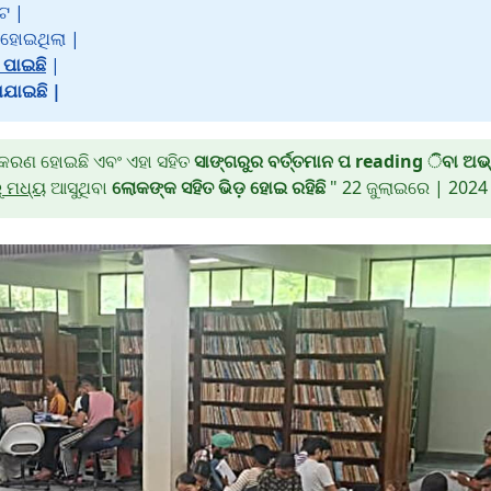
ଟ |
ତ ହୋଇଥିଲା |
 ପାଇଛି
|
ାଯାଇଛି |
ବୀକରଣ ହୋଇଛି ଏବଂ ଏହା ସହିତ
ସାଙ୍ଗରୁର ବର୍ତ୍ତମାନ ପ reading ିବା ଅଭ୍
ୁ ମଧ୍ୟ
ଆସୁଥିବା
ଲୋକଙ୍କ ସହିତ ଭିଡ଼ ହୋଇ ରହିଛି
" 22 ଜୁଲାଇରେ | 2024