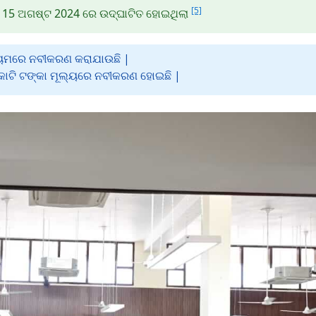
[5]
ରୀ 15 ଅଗଷ୍ଟ 2024 ରେ ଉଦ୍ଘାଟିତ ହୋଇଥିଲା
୍ୟମରେ ନବୀକରଣ କରାଯାଉଛି |
 କୋଟି ଟଙ୍କା ମୂଲ୍ୟରେ ନବୀକରଣ ହୋଇଛି |