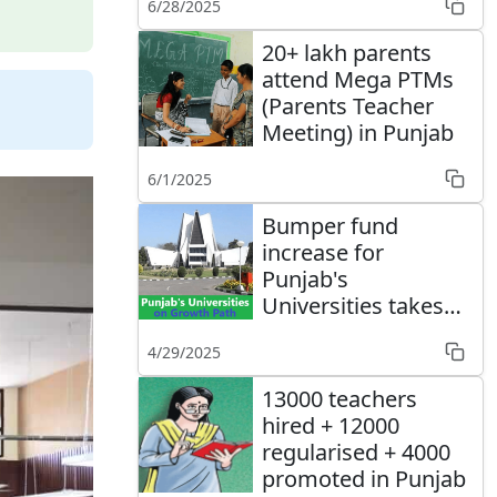
6/28/2025
20+ lakh parents
attend Mega PTMs
(Parents Teacher
Meeting) in Punjab
6/1/2025
Bumper fund
increase for
Punjab's
Universities takes
them on growth
4/29/2025
path
13000 teachers
hired + 12000
regularised + 4000
promoted in Punjab