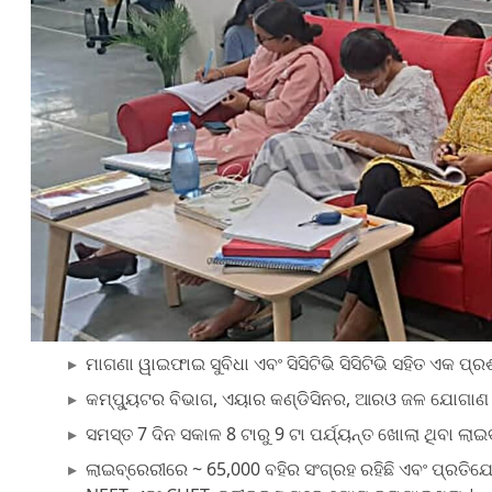
ମାଗଣା ୱାଇଫାଇ ସୁବିଧା ଏବଂ ସିସିଟିଭି ସିସିଟିଭି ସହିତ ଏକ ପ୍ର
କମ୍ପ୍ୟୁଟର ବିଭାଗ, ଏୟାର କଣ୍ଡିସିନର, ଆରଓ ଜଳ ଯୋଗାଣ ସହ
ସମସ୍ତ 7 ଦିନ ସକାଳ 8 ଟାରୁ 9 ଟା ପର୍ଯ୍ୟନ୍ତ ଖୋଲା ଥିବା ଲାଇ
ଲାଇବ୍ରେରୀରେ ~ 65,000 ବହିର ସଂଗ୍ରହ ରହିଛି ଏବଂ ପ୍ରତି