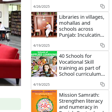
4/26/2025
Libraries in villages,
mohallas and
schools across
Punjab: Inculcating
reading habits
4/19/2025
40 Schools for
Vocational Skill
training as part of
School curriculum
started in Punjab
4/19/2025
Mission Samrath:
Strengthen literacy
and numeracy in