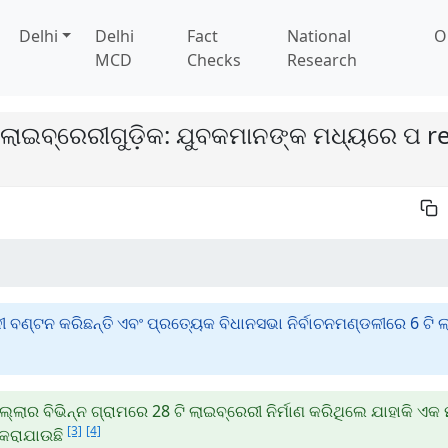
Delhi
Delhi
Fact
National
O
MCD
Checks
Research
ା ଲାଇବ୍ରେରୀଗୁଡ଼ିକ: ଯୁବକମାନଙ୍କ ମଧ୍ୟରେ ପ r
ୀ ବଣ୍ଟନ କରିଛନ୍ତି ଏବଂ ପ୍ରତ୍ୟେକ ବିଧାନସଭା ନିର୍ବାଚନମଣ୍ଡଳୀରେ 6 ଟି 
ଲ୍ଲାର ବିଭିନ୍ନ ଗ୍ରାମରେ 28 ଟି ଲାଇବ୍ରେରୀ ନିର୍ମାଣ କରିଥିଲେ ଯାହାକି ଏ
[3]
[4]
 କରାଯାଉଛି