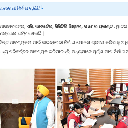
|
ବ୍ରେରୀ ନିର୍ମାଣ ଚାଲିଛି
, ଆସବାବପତ୍ର,
ଏସି, ଇନଭର୍ଟର, ସିସିଟିଭି ସିଷ୍ଟମ, ସ ar ର ପ୍ଲାଣ୍ଟ
, ୱାଟର
ାମଗ୍ରୀରେ ଖର୍ଚ୍ଚ ହୋଇଛି |
ଦ୍ଦିଷ୍ଟ ଆବଶ୍ୟକତା ପାଇଁ ଲାଇବ୍ରେରୀ ନିର୍ମାଣ ଯୋଜନା ଗ୍ରହଣ କରିବାକୁ ଅଧ
ନ୍ୟ ପରିବର୍ତ୍ତନ ଆବଶ୍ୟକ କରିପାରନ୍ତି, ଅନ୍ୟମାନେ ପୂର୍ଣ୍ଣ-ମାପ ନିର୍ମା