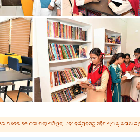
ିରେ ଅନେକ କୋଠରୀ ତାଲା ପଡିଥିଲା ଏବଂ ବର୍ଜ୍ୟବସ୍ତୁ ସହିତ ଷ୍ଟାକ୍ କରାଯାଇଥ