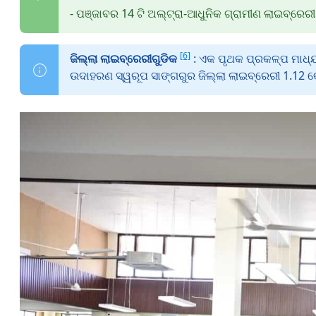
- ପଞ୍ଜାବର 14 ଟି ଅଲ୍ଟ୍ରା-ଆଧୁନିକ ଗ୍ରାମୀଣ ଲାଇବ୍ରେ
[6]
ଜିଲ୍ଲା ଲାଇବ୍ରେରୀଗୁଡିକ
: ଏକ ପୃଥକ ପ୍ରକଳ୍ପ ମାଧ
ଉଦାହରଣ ସ୍ୱରୂପ ସାଙ୍ଗରୁର ଜିଲ୍ଲା ଲାଇବ୍ରେରୀ 1.12