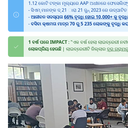
1.12 କୋଟି ଟଙ୍କା ମୂଲ୍ୟରେ AAP ଅଧୀନରେ ଫେସେଲିଫ୍
- ସିଏମ୍ ମାନଙ୍କ ଦ୍ 21 ାରା 21 ଜୁନ୍ 2023 ରେ ଉଦ୍ଘାଟି
-
ଆଜୀବନ ସଦସ୍ୟତା
66% ବୃଦ୍ଧି ହୋଇ 10,000+ କୁ ବୃଦ୍ଧି
-
ବସିବା କ୍ଷମତା ମାତ୍ର 70 ରୁ 5 235 ଲୋକଙ୍କୁ ବୃଦ୍ଧି କର
1 ବର୍ଷ ପରେ IMPACT
: "ଏକ ବର୍ଷ ହେଲା ଲାଇବ୍ରେରୀ ନ
ଲୋକପ୍ରିୟ ହେଉଛି
| ଲାଇବ୍ରେରୀଟି ଜିଲ୍ଲାର
ଦୂର ଗ୍ରାମର