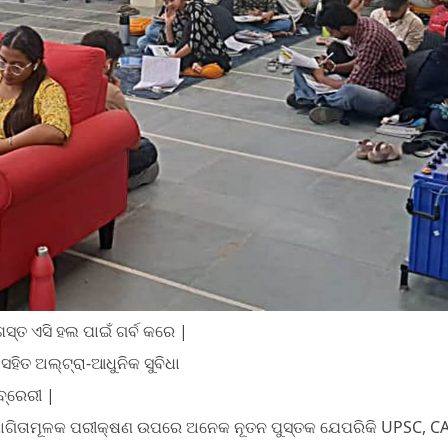
ଶସ୍ତ ଏସି ହଲ ପାଇଁ ଗର୍ବ କରେ |
ିତ ଅଲ୍ଟ୍ରା-ଆଧୁନିକ ସୁବିଧା
ବ୍ରେରୀ |
ଯୋଗିତାମୂଳକ ପରୀକ୍ଷଣ ଉପରେ ଅନେକ ନୂତନ ପୁସ୍ତକ ଯେପରିକି UPSC, CAT