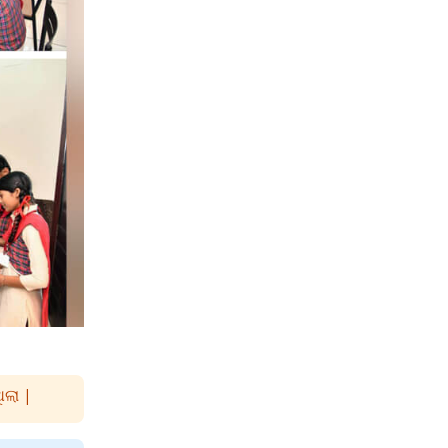
ିଲା |