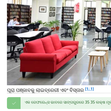
[1: 1]
ପୂରା ପଞ୍ଜାବକୁ
ଲାଇବ୍ରେରୀ ଏବଂ ବିସ୍ତାର
ଏକ ରେଫରେନ୍ସ ଭାବରେ ସାଙ୍ଗରୁରରେ 35 35 ଲକ୍ଷ ମୂଲ୍