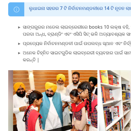
ଲୁଧାଇନା ସହରର 7 ଟି ନିର୍ବାଚନମଣ୍ଡଳୀରେ 14 ଟି ନୂତନ ଲାଇ
ସାଙ୍ଗରୁରର ମଡେଲ ଲାଇବ୍ରେରୀରେ books 10 ଲକ୍ଷ ବହି
ପରଦା ଅନ୍ଧ, ବ୍ରାଣ୍ଡିଂ ଏବଂ ଏସିପି ସିଟ୍ ଭଳି ଅତ୍ୟାବଶ୍ୟକ ସ
ପ୍ରତ୍ୟେକ ନିର୍ବାଚନମଣ୍ଡଳୀ ପାଇଁ ଉପଲବ୍ଧ ସ୍ଥାନ ଏବଂ ନିର୍
ଅନେକ ଚିହ୍ନିତ ସାଇଟଗୁଡିକ ଲାଇବ୍ରେରୀ ବ୍ୟବହାର ପାଇଁ ସାମା
କରନ୍ତି |