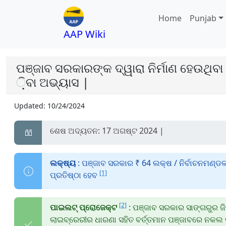
Home
Punjab
AAP Wiki
ପଞ୍ଜାବ ସରକାରଙ୍କ ଦ୍ୱାରା ନିର୍ମାଣ ହେଉଥିବ
଼ିବା ଅଭ୍ୟାସ |
Updated:
10/24/2024
ଶେଷ ଅଦ୍ୟତନ: 17 ଅଗଷ୍ଟ 2024 |
ଲକ୍ଷ୍ୟ
: ପଞ୍ଜାବ ସରକାର ₹ 64 ଲକ୍ଷ / ନିର୍ବାଚନମଣ୍ଡଳ
[1]
ପ୍ରତିଷ୍ଠା ହେବ
[2]
ପାଇଲଟ୍ ପ୍ରୋଜେକ୍ଟ
: ପଞ୍ଜାବ ସରକାର ସାଙ୍ଗରୁର ଜି
ଲାଇବ୍ରେରୀର ଧାରଣା ସହିତ ବର୍ତ୍ତମାନ ପଞ୍ଜାବରେ ନକଲ