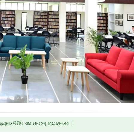
ୟରେ ନିର୍ମିତ ଏକ ମଡେଲ୍ ଲାଇବ୍ରେରୀ |