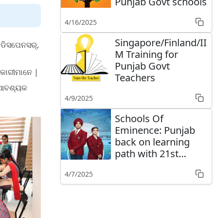
Punjab Govt schools
4/16/2025
Singapore/Finland/II
 ଡିସପେନସର୍,
M Training for
Punjab Govt
ିକାରୀମାନେ |
Teachers
ଣ ଆବଶ୍ୟକ
4/9/2025
Schools Of
Eminence: Punjab
back on learning
path with 21st
Century Schools
4/7/2025