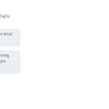
ିଷ୍ଠିତ
ା ଛାତ୍ର
ାନଙ୍କୁ
ଥିବା