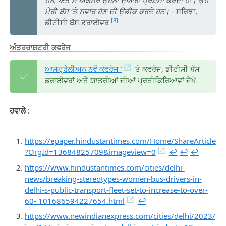
ਮੇਰੀ ਬੱਸ 'ਤੇ ਸਵਾਰ ਹੋਣ ਦੀ ਉਡੀਕ ਕਰਦੇ ਹਨ।
- ਸਰਿਥਾ,
[8]
ਡੀਟੀਸੀ ਬੱਸ ਡਰਾਈਵਰ
ਅੰਤਰਰਾਸ਼ਟਰੀ ਕਵਰੇਜ
ਆਸਟ੍ਰੇਲੀਅਨ ਨਵੇਂ ਕਵਰੇਜ '
ਤੇ ਕਵਰੇਜ, ਡੀਟੀਸੀ ਬੱਸ
ਡਰਾਈਵਰਾਂ ਅਤੇ ਯਾਤਰੀਆਂ ਦੀਆਂ ਪ੍ਰਤੀਕਿਰਿਆਵਾਂ ਦੇਖੋ
ਹਵਾਲੇ
:
https://epaper.hindustantimes.com/Home/ShareArticle
?OrgId=13684825709&imageview=0
↩︎
↩︎
↩︎
https://www.hindustantimes.com/cities/delhi-
news/breaking-stereotypes-women-bus-drivers-in-
delhi-s-public-transport-fleet-set-to-increase-to-over-
60- 101686594227654.html
↩︎
https://www.newindianexpress.com/cities/delhi/2023/