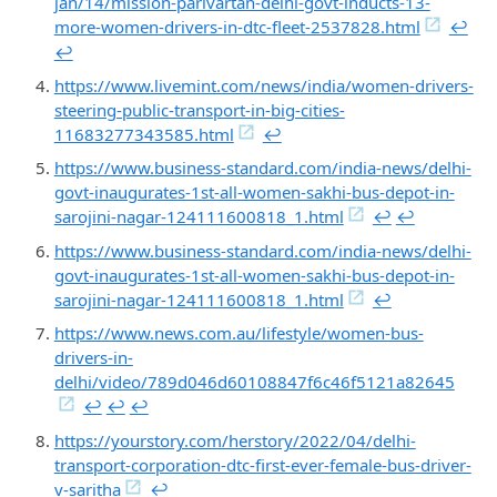
jan/14/mission-parivartan-delhi-govt-inducts-13-
more-women-drivers-in-dtc-fleet-2537828.html
↩︎
↩︎
https://www.livemint.com/news/india/women-drivers-
steering-public-transport-in-big-cities-
11683277343585.html
↩︎
https://www.business-standard.com/india-news/delhi-
govt-inaugurates-1st-all-women-sakhi-bus-depot-in-
sarojini-nagar-124111600818_1.html
↩︎
↩︎
https://www.business-standard.com/india-news/delhi-
govt-inaugurates-1st-all-women-sakhi-bus-depot-in-
sarojini-nagar-124111600818_1.html
↩︎
https://www.news.com.au/lifestyle/women-bus-
drivers-in-
delhi/video/789d046d60108847f6c46f5121a82645
↩︎
↩︎
↩︎
https://yourstory.com/herstory/2022/04/delhi-
transport-corporation-dtc-first-ever-female-bus-driver-
v-saritha
↩︎