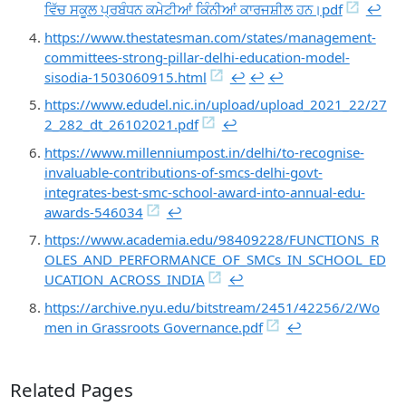
ਵਿੱਚ ਸਕੂਲ ਪ੍ਰਬੰਧਨ ਕਮੇਟੀਆਂ ਕਿੰਨੀਆਂ ਕਾਰਜਸ਼ੀਲ ਹਨ।pdf
↩︎
https://www.thestatesman.com/states/management-
committees-strong-pillar-delhi-education-model-
sisodia-1503060915.html
↩︎
↩︎
↩︎
https://www.edudel.nic.in/upload/upload_2021_22/27
2_282_dt_26102021.pdf
↩︎
https://www.millenniumpost.in/delhi/to-recognise-
invaluable-contributions-of-smcs-delhi-govt-
integrates-best-smc-school-award-into-annual-edu-
awards-546034
↩︎
https://www.academia.edu/98409228/FUNCTIONS_R
OLES_AND_PERFORMANCE_OF_SMCs_IN_SCHOOL_ED
UCATION_ACROSS_INDIA
↩︎
https://archive.nyu.edu/bitstream/2451/42256/2/Wo
men in Grassroots Governance.pdf
↩︎
Related Pages