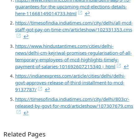
guarantees-for-the-upcoming-mcd-elections-details-
here-11668149014733.html
↩︎
https://timesofindia.indiatimes.com/city/delhi/all-mcd-
staff-got-pay-on-time-cm/articleshow/102331353.cms
↩︎
https://www.hindustantimes.com/cities/delhi-
news/delhi-cm-kejriwal-promises-regularisation-of-all-
temporary-employees-of-mcd-highlights-timely-
payment-of-salaries-101692607215340। html
↩︎
https://indianexpress.com/article/cities/delhi/delhi-
govt-approves-release-of-third-installment-to-mcd-
9137787/
↩︎
https://timesofindia.indiatimes.com/city/delhi/803cr-
released-by-govt-for-mcd/articleshow/107307679.cms
↩︎
Related Pages