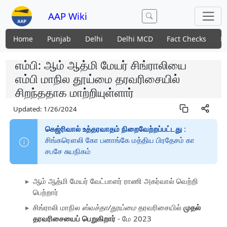
AAP Wiki
Home
Punjab
Delhi
Delhi MCD
Fact Checks
N
எம்பி: ஆம் ஆத்மி மேயர் சிங்ராலியை
எம்பி மாநில தூய்மை தரவரிசையில்
சிறந்ததாக மாற்றியுள்ளார்
Updated:
1/26/2024
கெஜ்ரிவால் உத்தரவாதம் நிறைவேற்றப்பட்டது
:
சிங்கரௌலி கோ பனாங்கே மத்திய பிரதேசம் கா
சபசே சுயநிகம்
ஆம் ஆத்மி மேயர் வேட்பாளர் ராணி அகர்வால் வெற்றி
பெற்றார்
சிங்ராலி மாநில
ஸ்வச்தா/தூய்மை
தரவரிசையில்
முதல்
தரவரிசையைப் பெறுகிறார்
- மே 2023