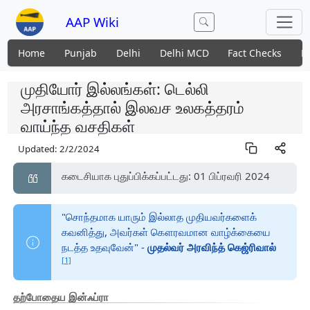
AAP Wiki
Home
Punjab
Delhi
Delhi MCD
Fact Checks
N
முதியோர் இல்லங்கள்: டெல்லி
அரசாங்கத்தால் இலவச உலகத்தரம்
வாய்ந்த வசதிகள்
Updated:
2/2/2024
கடைசியாக புதுப்பிக்கப்பட்டது: 01 பிப்ரவரி 2024
"சொந்தமாக யாரும் இல்லாத முதியவர்களைக்
கவனித்து, அவர்கள் கௌரவமான வாழ்க்கையை
நடத்த உதவுவேன்" -
முதல்வர் அரவிந்த் கெஜ்ரிவால்
[1]
தற்போதைய இன்ஃப்ரா