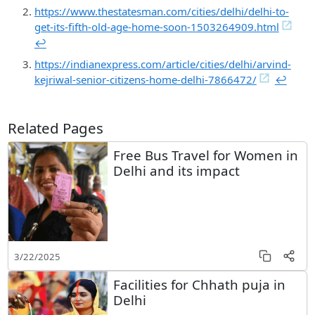
https://www.thestatesman.com/cities/delhi/delhi-to-
get-its-fifth-old-age-home-soon-1503264909.html
↩︎
https://indianexpress.com/article/cities/delhi/arvind-
kejriwal-senior-citizens-home-delhi-7866472/
↩︎
Related Pages
Free Bus Travel for Women in
Delhi and its impact
3/22/2025
Facilities for Chhath puja in
Delhi