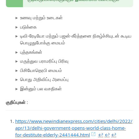
உணவு மற்றும் உடைகள்
படுக்கை
டிவி-ரேடியோ மற்றும் பஜன்-கீர்த்தனை நிகழ்ச்சியுடன் கூடிய
பொழுதுபோக்கு மையம்
புத்தகங்கள்
மருத்துவ பராமரிப்பு பிரிவு
பிசியோதெரபி மையம்
பொது அறிவிப்பு அமைப்பு
இன்னும் பல வசதிகள்
குறிப்புகள்
:
https://www.newindianexpress.com/cities/delhi/2022/
apr/13/delhi-government-opens-world-class-home-
for-destitute-elderly-2441444.html
↩︎
↩︎
↩︎