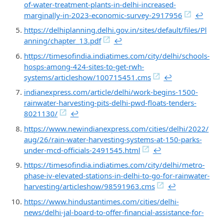
of-water-treatment-plants-in-delhi-increased-
marginally-in-2023-economic-survey-2917956
↩︎
https://delhiplanning.delhi.gov.in/sites/default/files/Pl
anning/chapter_13.pdf
↩︎
https://timesofindia.indiatimes.com/city/delhi/schools-
hosps-among-424-sites-to-get-rwh-
systems/articleshow/100715451.cms
↩︎
indianexpress.com/article/delhi/work-begins-1500-
rainwater-harvesting-pits-delhi-pwd-floats-tenders-
8021130/
↩︎
https://www.newindianexpress.com/cities/delhi/2022/
aug/26/rain-water-harvesting-systems-at-150-parks-
under-mcd-officials-2491545.html
↩︎
https://timesofindia.indiatimes.com/city/delhi/metro-
phase-iv-elevated-stations-in-delhi-to-go-for-rainwater-
harvesting/articleshow/98591963.cms
↩︎
https://www.hindustantimes.com/cities/delhi-
news/delhi-jal-board-to-offer-financial-assistance-for-