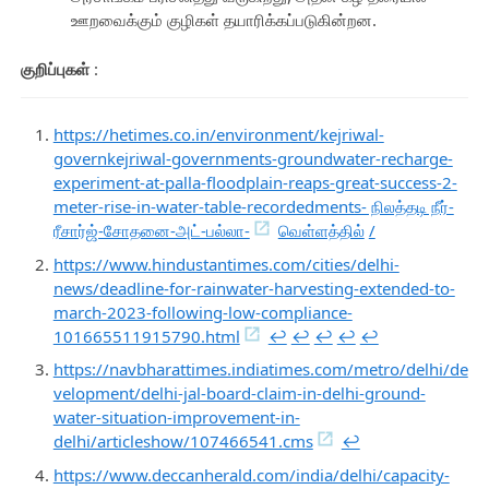
ஊறவைக்கும் குழிகள் தயாரிக்கப்படுகின்றன.
குறிப்புகள்
:
https://hetimes.co.in/environment/kejriwal-
governkejriwal-governments-groundwater-recharge-
experiment-at-palla-floodplain-reaps-great-success-2-
meter-rise-in-water-table-recordedments- நிலத்தடி நீர்-
ரீசார்ஜ்-சோதனை-அட்-பல்லா-
வெள்ளத்தில்
/
https://www.hindustantimes.com/cities/delhi-
news/deadline-for-rainwater-harvesting-extended-to-
march-2023-following-low-compliance-
101665511915790.html
↩︎
↩︎
↩︎
↩︎
↩︎
https://navbharattimes.indiatimes.com/metro/delhi/de
velopment/delhi-jal-board-claim-in-delhi-ground-
water-situation-improvement-in-
delhi/articleshow/107466541.cms
↩︎
https://www.deccanherald.com/india/delhi/capacity-