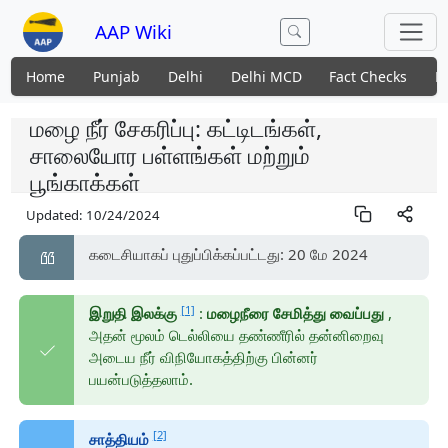
AAP Wiki
Home
Punjab
Delhi
Delhi MCD
Fact Checks
N
மழை நீர் சேகரிப்பு: கட்டிடங்கள்,
சாலையோர பள்ளங்கள் மற்றும்
பூங்காக்கள்
Updated:
10/24/2024
கடைசியாகப் புதுப்பிக்கப்பட்டது: 20 மே 2024
[1]
இறுதி இலக்கு
:
மழைநீரை சேமித்து வைப்பது
,
அதன் மூலம் டெல்லியை தண்ணீரில் தன்னிறைவு
அடைய நீர் விநியோகத்திற்கு பின்னர்
பயன்படுத்தலாம்.
[2]
சாத்தியம்