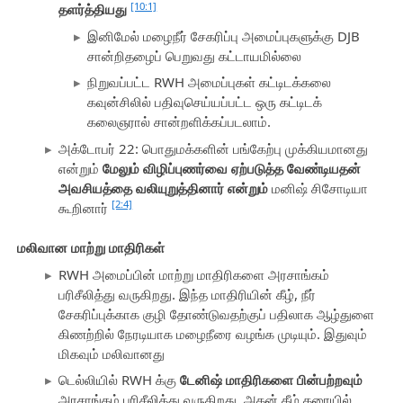
[10:1]
தளர்த்தியது
இனிமேல் மழைநீர் சேகரிப்பு அமைப்புகளுக்கு DJB
சான்றிதழைப் பெறுவது கட்டாயமில்லை
நிறுவப்பட்ட RWH அமைப்புகள் கட்டிடக்கலை
கவுன்சிலில் பதிவுசெய்யப்பட்ட ஒரு கட்டிடக்
கலைஞரால் சான்றளிக்கப்படலாம்.
அக்டோபர் 22: பொதுமக்களின் பங்கேற்பு முக்கியமானது
என்றும்
மேலும் விழிப்புணர்வை ஏற்படுத்த வேண்டியதன்
அவசியத்தை வலியுறுத்தினார் என்றும்
மனிஷ் சிசோடியா
[2:4]
கூறினார்
மலிவான மாற்று மாதிரிகள்
RWH அமைப்பின் மாற்று மாதிரிகளை அரசாங்கம்
பரிசீலித்து வருகிறது. இந்த மாதிரியின் கீழ், நீர்
சேகரிப்புக்காக குழி தோண்டுவதற்குப் பதிலாக ஆழ்துளை
கிணற்றில் நேரடியாக மழைநீரை வழங்க முடியும். இதுவும்
மிகவும் மலிவானது
டெல்லியில் RWH க்கு
டேனிஷ் மாதிரிகளை பின்பற்றவும்
அரசாங்கம் பரிசீலித்து வருகிறது, அதன் கீழ் தரையில்