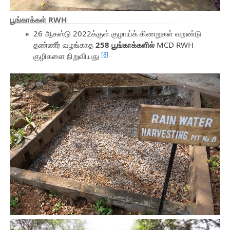
பூங்காக்கள் RWH
26 ஆகஸ்டு 2022க்குள் குழாய்க் கிணறுகள் வறண்டு
தண்ணீர் வழங்காத
258 பூங்காக்களில்
MCD RWH
[8]
குழிகளை நிறுவியது