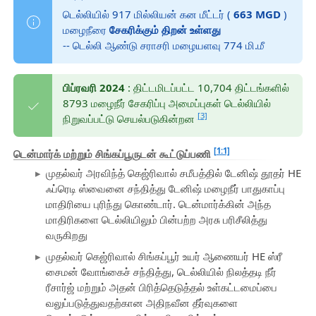
டெல்லியில் 917 மில்லியன் கன மீட்டர் (
663 MGD
)
மழைநீரை
சேகரிக்கும் திறன் உள்ளது
-- டெல்லி ஆண்டு சராசரி மழையளவு 774 மி.மீ
பிப்ரவரி 2024
: திட்டமிடப்பட்ட 10,704 திட்டங்களில்
8793 மழைநீர் சேகரிப்பு அமைப்புகள் டெல்லியில்
[3]
நிறுவப்பட்டு செயல்படுகின்றன
[1:1]
டென்மார்க் மற்றும் சிங்கப்பூருடன் கூட்டுப்பணி
முதல்வர் அரவிந்த் கெஜ்ரிவால் சமீபத்தில் டேனிஷ் தூதர் HE
ஃப்ரெடி ஸ்வைனை சந்தித்து டேனிஷ் மழைநீர் பாதுகாப்பு
மாதிரியை புரிந்து கொண்டார். டென்மார்க்கின் அந்த
மாதிரிகளை டெல்லியிலும் பின்பற்ற அரசு பரிசீலித்து
வருகிறது
முதல்வர் கெஜ்ரிவால் சிங்கப்பூர் உயர் ஆணையர் HE ஸ்ரீ
சைமன் வோங்கைச் சந்தித்து, டெல்லியில் நிலத்தடி நீர்
ரீசார்ஜ் மற்றும் அதன் பிரித்தெடுத்தல் உள்கட்டமைப்பை
வலுப்படுத்துவதற்கான அதிநவீன தீர்வுகளை