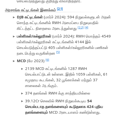
செயல்படுத்துவது குறித்து விவாதித்தார்.
[2:1]
அரசாங்க கட்டிடங்கள் இணக்கம்
DJB கட்டிடங்கள்
(மார்ச் 2024): 594 நிறுவல்களுடன் அதன்
சொந்த கட்டிடங்களில் RWH அமைப்பை நிறுவுவதில்
[2:2]
[4]
கிட்டத்தட்ட நிறைவை அடைந்துள்ளது
பள்ளிகள்/கல்லூரிகள்
(மார்ச் 2024): RWH மொத்தம் 4549
பள்ளிகள்/கல்லூரிகள் கட்டிடங்களில் 4144 இல்
செயல்படுத்தப்பட்டு 405 பள்ளிகள்/கல்லூரிகளில் பணிகள்
[5]
நடைபெற்று வருகின்றன
[6]
MCD
(மே 2023)
2139 MCD கட்டிடங்களில் 1287 RWH
செயல்பாட்டுடன் உள்ளன. இதில் 1059 பள்ளிகள், 61
சமுதாய கூடங்கள், 32 பூங்காக்கள் மற்றும் 37
சாலைகள் அடங்கும்.
374 தளங்கள் RWH க்கு சாத்தியமில்லை
39.12Cr செலவில் RWH நிறுவக்கூடிய
54
செயல்படாத தளங்களையும் கூடுதலாக 424 புதிய
தளங்களையும்
MCD அடையாளம் கண்டுள்ளது.